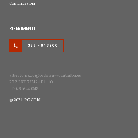
Comunicazioni
RIFERIMENTI
328 4643900
alberto.rizzo@ordineavvocatialba.eu
RZZ LRT 72M24 B111O
IT 02916940048
© 2021,
PC.COM