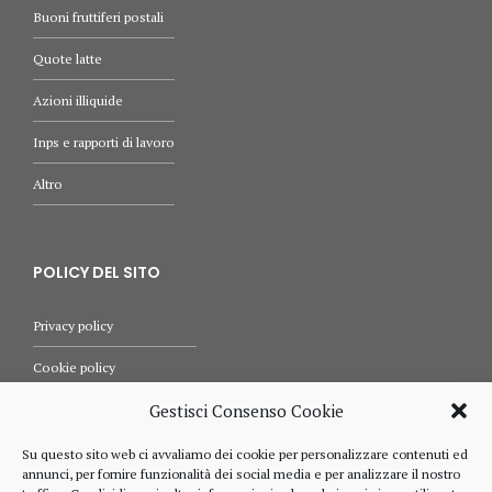
Buoni fruttiferi postali
Quote latte
Azioni illiquide
Inps e rapporti di lavoro
Altro
POLICY DEL SITO
Privacy policy
Cookie policy
Termini e condizioni d’uso
Gestisci Consenso Cookie
Diritti dell’utente
Su questo sito web ci avvaliamo dei cookie per personalizzare contenuti ed
annunci, per fornire funzionalità dei social media e per analizzare il nostro