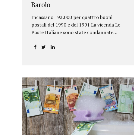
Barolo
Incassano 193.000 per quattro buoni
postali del 1990 e del 1991 La vicenda Le
Poste Italiane sono state condannate
dalla Corte d’Appello di Torino a
riconoscere, a tre risparmiatori di Barolo,
somme per oltre 193.000,00 euro: la
sentenza ribalta la precedente decisione
emessa dal Tribunale di Asti. Ai
risparmiatori, titolari di quattro buoni da
5.000.000 lire ciascuno, non erano stati
pagati integralmente gli interessi
riportati nel retro dei titoli. E questo a
causa di una modifica dei rendimenti
risalente al 1986, precedente alla loro
sottoscrizione, e di un timbro che Poste
aveva messo sopra la tabella, la quale