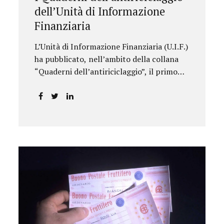
dell’Unità di Informazione
Finanziaria
L’Unità di Informazione Finanziaria (U.I.F.)
ha pubblicato, nell’ambito della collana
“Quaderni dell’antiriciclaggio”, il primo
approfondimento del filone Rassegna
Normativa, che illustra i principali
aggiornamenti della normativa e della
giurisprudenza in materia
AML/CFT relativamente al primo
semestre 2024, con particolare
riferimento all’AML Package. Le principali
sezioni della rassegna riguardano le novità
nella disciplina internazionale e
nazionale, e forniscono informazioni su
eventuali consultazioni pubbliche e
su pronunce di particolare