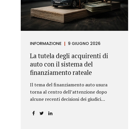
INFORMAZIONE
9 GIUGNO 2026
La tutela degli acquirenti di
auto con il sistema del
finanziamento rateale
Il tema del finanziamento auto usura
torna al centro dell’attenzione dopo
alcune recenti decisioni dei giudici
piemontesi. Le sentenze confermano che
anche i costi assicurativi collegati al
credito possono incidere sul calcolo del
tasso effettivo e aprire la strada a