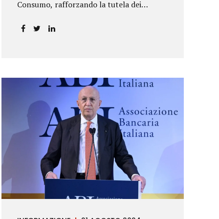
Consumo, rafforzando la tutela dei
risparmiatori. La sentenza apre alla
possibilità di ottenere risarcimenti per chi
ha perso capitale o interessi per
mancanza di informazioni chiare.