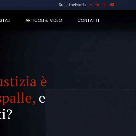
Social network:
STALI
ARTICOLI & VIDEO
CONTATTI
ustizia è
spalle,
e
i?