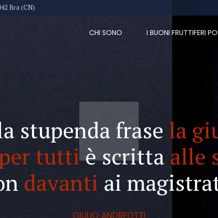
042 Bra (CN)
CHI SONO
I BUONI FRUTTIFERI PO
la stupenda frase
la gi
per tutti
è scritta
alle 
on
davanti
ai magistrat
GIULIO ANDREOTTI