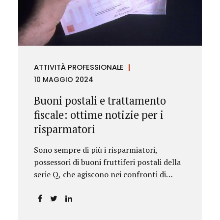
rilevanza emesse nell’esercizio
dell’attività giurisdizionale. In questo
numero l’approfondimento è dedicato, in
particolare: alla recente normativa della
UE sugli obblighi antiriciclaggio (c.d. AML
ATTIVITÀ PROFESSIONALE
Package), tra cui il Regolamento
10 MAGGIO 2024
Antiriciclaggio e la Direttiva AML;
all’AMLA, ovvero alla nuova Autorità
Buoni postali e trattamento
europea che inizierà...
fiscale: ottime notizie per i
risparmatori
Sono sempre di più i risparmiatori,
possessori di buoni fruttiferi postali della
serie Q, che agiscono nei confronti di
Poste Italiane.