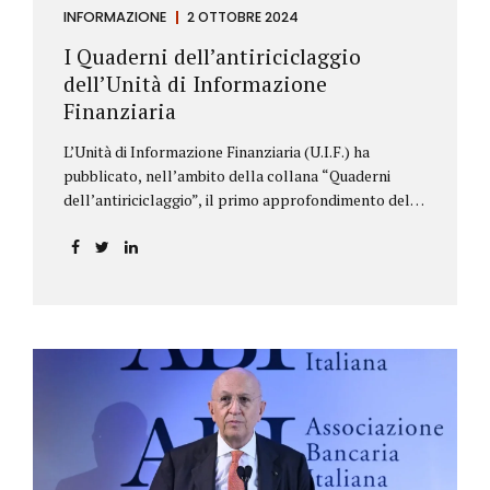
INFORMAZIONE
2 OTTOBRE 2024
I Quaderni dell’antiriciclaggio
dell’Unità di Informazione
Finanziaria
L’Unità di Informazione Finanziaria (U.I.F.) ha
pubblicato, nell’ambito della collana “Quaderni
dell’antiriciclaggio”, il primo approfondimento del
filone Rassegna Normativa, che illustra i principali
aggiornamenti della normativa e della
giurisprudenza in materia AML/CFT relativamente al
primo semestre 2024, con particolare riferimento
all’AML Package. Le principali sezioni della rassegna
riguardano le novità nella disciplina internazionale e
nazionale, e forniscono informazioni su
eventuali consultazioni pubbliche e su pronunce di
particolare rilevanza emesse nell’esercizio
dell’attività giurisdizionale. In questo numero
l’approfondimento è dedicato, in particolare: alla
recente normativa della UE sugli obblighi