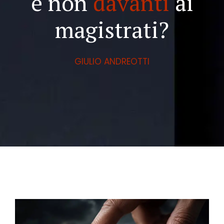
e non
davanti
ai
magistrati?
GIULIO ANDREOTTI