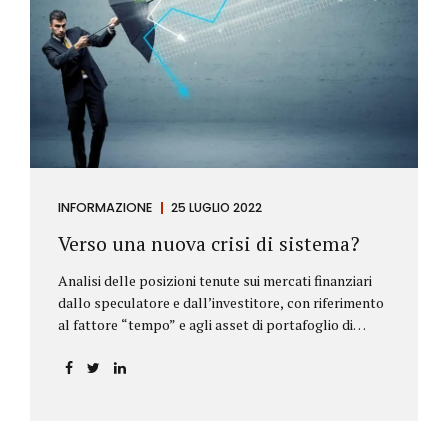
INFORMAZIONE
25 LUGLIO 2022
Verso una nuova crisi di sistema?
Analisi delle posizioni tenute sui mercati finanziari
dallo speculatore e dall’investitore, con riferimento
al fattore “tempo” e agli asset di portafoglio di
Alberto Rizzo Le differenze tra lo speculatore e
l’investitore Nelle definizioni di Wikipedia si legge:
Speculatore: è colui che nella finanza effettua
operazioni rischiose nel tentativo di ottenere un
guadagno da fluttuazioni di mercato in tempi brevi.