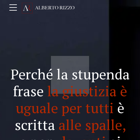
Perché la stupenda
frase
la giustizia è
uguale per tutti
è
scritta
alle spalle,