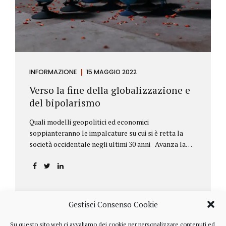
INFORMAZIONE
15 MAGGIO 2022
Verso la fine della globalizzazione e
del bipolarismo
Quali modelli geopolitici ed economici
soppianteranno le impalcature su cui si è retta la
società occidentale negli ultimi 30 anni Avanza la
sfida della de-globalizzazione Nello scorso mese di
aprile ha fatto parecchio discutere il discorso che
l’amministratore delegato del fondo di investimenti
BlackRock, Larry Fink, ha rivolto ai soci. Si tratta di
una lettera annuale che Fink ha inviato agli
Gestisci Consenso Cookie
investitori, nella quale fa il punto sulla situazione
geopolitica ed economica globale, accompagnata da
Su questo sito web ci avvaliamo dei cookie per personalizzare contenuti ed