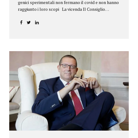
genici sperimentali non fermano il covid e non hanno
raggiunto i loro scopi La vicenda Il Consiglio
dell’ordine degli psicologi della Toscana provvedeva
alla sospensione di una propria iscritta, a causa del
mancato assolvimento dell’obbligo
vaccinale previsto dall’art. 4 del decreto legge n.
44/2021, convertito con modificazioni nella legge n.
76/2021. La psicologa ricorreva in via d’urgenza al
Tribunale di Firenze per chiedere la sospensione di
tale provvedimento, gravemente pregiudizievole per
la propria persona, in quanto impeditivo dello
svolgimento della libera professione. Per il Giudice
fiorentino, Dott.ssa Susanna Zanda, il
provvedimento assunto dal Consiglio lede...