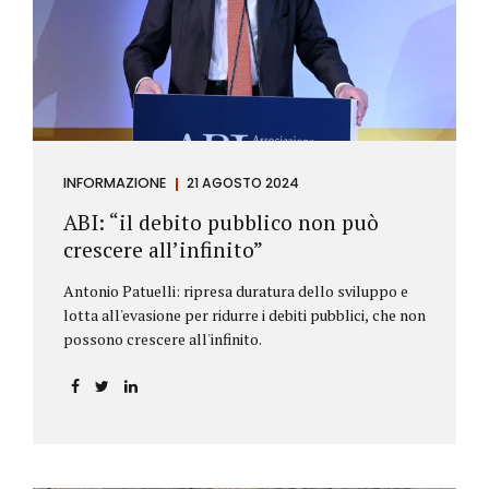
antiriciclaggio (c.d. AML Package), tra cui il
Regolamento Antiriciclaggio e la Direttiva AML;
all’AMLA, ovvero alla nuova Autorità europea che
inizierà...
INFORMAZIONE
21 AGOSTO 2024
ABI: “il debito pubblico non può
crescere all’infinito”
Antonio Patuelli: ripresa duratura dello sviluppo e
lotta all'evasione per ridurre i debiti pubblici, che non
possono crescere all'infinito.