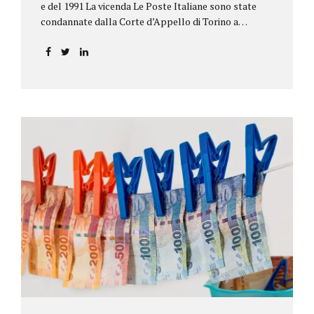
e del 1991 La vicenda Le Poste Italiane sono state
condannate dalla Corte d’Appello di Torino a
riconoscere, a tre risparmiatori di Barolo, somme
per oltre 193.000,00 euro: la sentenza ribalta la
precedente decisione emessa dal Tribunale di Asti. Ai
risparmiatori, titolari di quattro buoni da 5.000.000
lire ciascuno, non erano stati pagati integralmente
gli interessi riportati nel retro dei titoli. E questo a
causa di una modifica dei rendimenti risalente al 1986,
precedente alla loro sottoscrizione, e di un timbro
che Poste aveva messo sopra la tabella, la quale
riportava un generico...