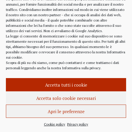
alcune considerazioni sui profitti generati dalle
annunci, per fornire funzionalità dei social media e per analizzare il nostro
traffico. Condividiamo inoltre informazioni sul modo in cui viene utilizzato
scelte finanziarie operate dal fondo BlackRock.
il nostro sito con un nostro partner - che si occupa di analisi dei dati web,
Occorre leggere molto attentamente il testo della
pubblicità e social media - il quale potrebbe combinarle con altre
lettera
informazioni che lei ha fornito o che sono state raccolte attraverso il suo
(https://www.blackrock.com/corporate/investor-
utilizzo dei vari servizi. Non ci avvaliamo di Google Analytics.
relations/larry-fink-chairmans-letter). Fink afferma
La legge ci consente di memorizzare i cookie sul suo dispositivo se sono
strettamente necessari per il funzionamento di questo sito. Per tutti gli altri
chiaramente che...
tipi, abbiamo bisogno del suo permesso. In qualsiasi momento le è
possibile modificare o revocare il consenso attraverso la nostra
Informativa
sui cookie
.
Scopra di più su chi siamo, come può contattarci e come trattiamo i dati
personali leggendo anche la nostra
Informativa sulla privacy
.
INFORMAZIONE
27 APRILE 2022
Accetta tutti i cookie
Istanza per l’abrogazione
dell’obbligo vaccinale al Governo
Accetta solo cookie necessari
Italiano e alla Commissione Europea
Apri le preferenze
Istanza al Governo Italiano ed alla Commissione
Europea per l’abrogazione della normativa
Cookie policy
Privacy policy
sull’obbligo vaccinale, in quanto violatrice della