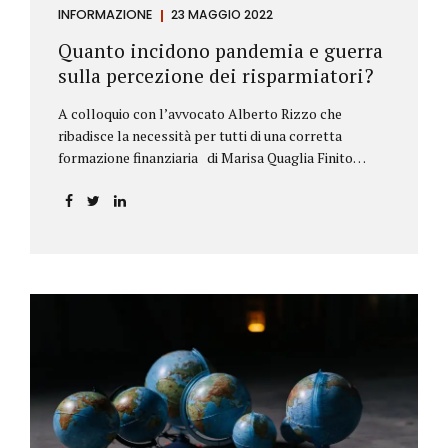
INFORMAZIONE
23 MAGGIO 2022
Quanto incidono pandemia e guerra
sulla percezione dei risparmiatori?
A colloquio con l’avvocato Alberto Rizzo che
ribadisce la necessità per tutti di una corretta
formazione finanziaria di Marisa Quaglia Finito
ufficialmente, anche se i contagi continuano, il
periodo grigio della pandemia da Covid, possiamo
tirare le somme anche su se e come sono cambiate le
abitudini dei risparmiatori. Ne parliamo con
l’avvocato braidese Alberto Rizzo, esperto di diritto
bancario e postale, direttore generale
dell’Accademia di educazione finanziaria presieduta
da Beppe Ghisolfi. Avvocato Rizzo, si sono
registrati cambiamenti sulla percezione della
sicurezza dei propri risparmi? Parto da una
considerazione scientifica. John Ioannidis, noto
professore di medicina, di epidemiologia e...