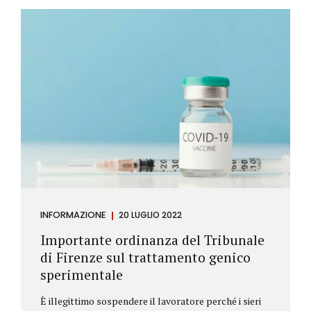
Investitore: è colui che decide di investire il proprio
capitale per trarne un profitto. Gli investitori
differiscono sostanzialmente dagli speculatori per
la durata dei loro investimenti. Gli investitori hanno
un orizzonte temporale di medio lungo periodo nei
loro investimenti, mentre gli speculatori cercano...
INFORMAZIONE
20 LUGLIO 2022
Importante ordinanza del Tribunale
di Firenze sul trattamento genico
sperimentale
È illegittimo sospendere il lavoratore perché i sieri