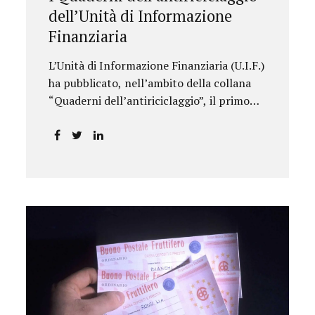
dell’Unità di Informazione
Finanziaria
L’Unità di Informazione Finanziaria (U.I.F.)
ha pubblicato, nell’ambito della collana
“Quaderni dell’antiriciclaggio”, il primo
approfondimento del filone Rassegna
Normativa, che illustra i principali
aggiornamenti della normativa e della
giurisprudenza in materia
AML/CFT relativamente al primo
semestre 2024, con particolare
riferimento all’AML Package. Le principali
sezioni della rassegna riguardano le novità
nella disciplina internazionale e
nazionale, e forniscono informazioni su
eventuali consultazioni pubbliche e
su pronunce di particolare