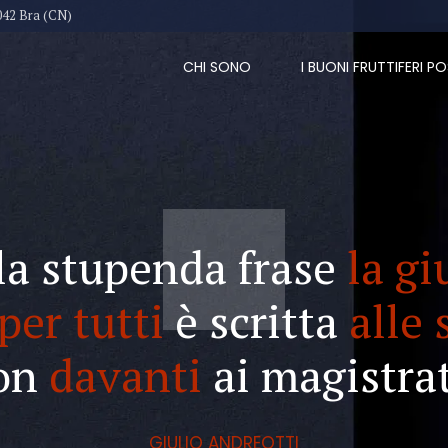
042 Bra (CN)
CHI SONO
I BUONI FRUTTIFERI PO
la stupenda frase
la gi
per tutti
è scritta
alle 
on
davanti
ai magistrat
GIULIO ANDREOTTI