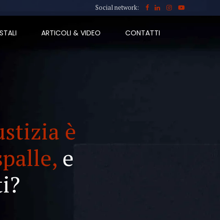
Social network:
STALI
ARTICOLI & VIDEO
CONTATTI
ustizia è
spalle,
e
i?