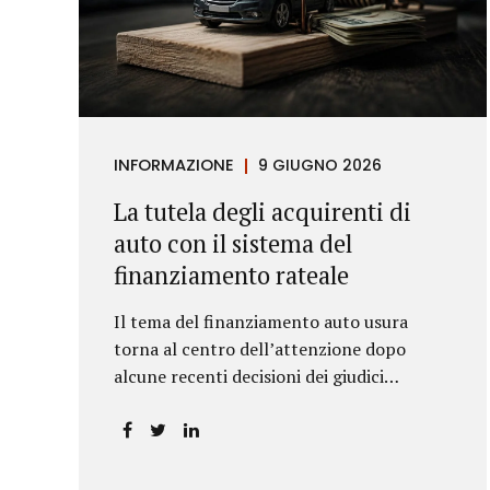
INFORMAZIONE
9 GIUGNO 2026
La tutela degli acquirenti di
auto con il sistema del
finanziamento rateale
Il tema del finanziamento auto usura
torna al centro dell’attenzione dopo
alcune recenti decisioni dei giudici
piemontesi. Le sentenze confermano che
anche i costi assicurativi collegati al
credito possono incidere sul calcolo del
tasso effettivo e aprire la strada a