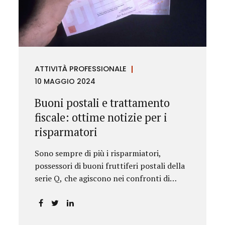
rilevanza emesse nell’esercizio
dell’attività giurisdizionale. In questo
numero l’approfondimento è dedicato, in
particolare: alla recente normativa della
UE sugli obblighi antiriciclaggio (c.d. AML
ATTIVITÀ PROFESSIONALE
Package), tra cui il Regolamento
10 MAGGIO 2024
Antiriciclaggio e la Direttiva AML;
all’AMLA, ovvero alla nuova Autorità
Buoni postali e trattamento
europea che inizierà...
fiscale: ottime notizie per i
risparmatori
Sono sempre di più i risparmiatori,
possessori di buoni fruttiferi postali della
serie Q, che agiscono nei confronti di
Poste Italiane.