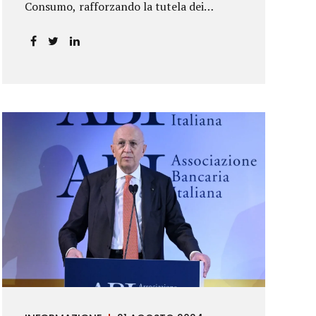
Consumo, rafforzando la tutela dei
risparmiatori. La sentenza apre alla
possibilità di ottenere risarcimenti per chi
ha perso capitale o interessi per
mancanza di informazioni chiare.