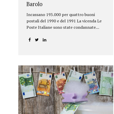
Barolo
Incassano 193.000 per quattro buoni
postali del 1990 e del 1991 La vicenda Le
Poste Italiane sono state condannate
dalla Corte d’Appello di Torino a
riconoscere, a tre risparmiatori di Barolo,
somme per oltre 193.000,00 euro: la
sentenza ribalta la precedente decisione
emessa dal Tribunale di Asti. Ai
risparmiatori, titolari di quattro buoni da
5.000.000 lire ciascuno, non erano stati
pagati integralmente gli interessi
riportati nel retro dei titoli. E questo a
causa di una modifica dei rendimenti
risalente al 1986, precedente alla loro
sottoscrizione, e di un timbro che Poste
aveva messo sopra la tabella, la quale