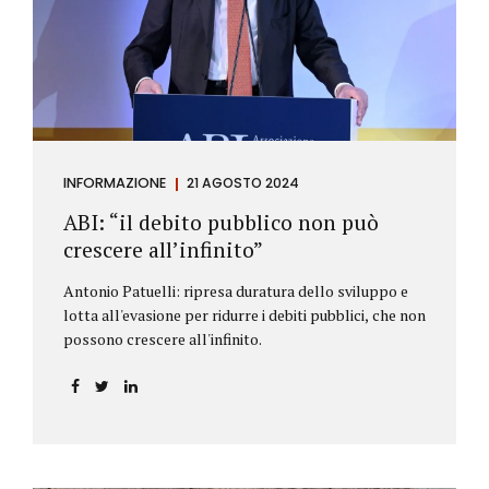
antiriciclaggio (c.d. AML Package), tra cui il
Regolamento Antiriciclaggio e la Direttiva AML;
all’AMLA, ovvero alla nuova Autorità europea che
inizierà...
INFORMAZIONE
21 AGOSTO 2024
ABI: “il debito pubblico non può
crescere all’infinito”
Antonio Patuelli: ripresa duratura dello sviluppo e
lotta all'evasione per ridurre i debiti pubblici, che non
possono crescere all'infinito.