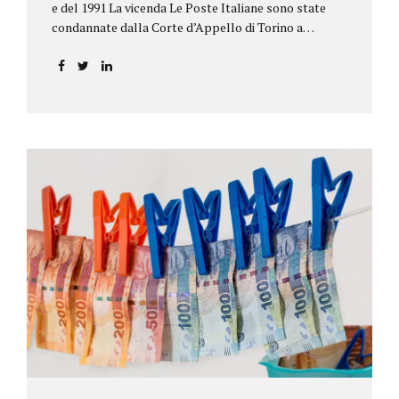
e del 1991 La vicenda Le Poste Italiane sono state
condannate dalla Corte d’Appello di Torino a
riconoscere, a tre risparmiatori di Barolo, somme
per oltre 193.000,00 euro: la sentenza ribalta la
precedente decisione emessa dal Tribunale di Asti. Ai
risparmiatori, titolari di quattro buoni da 5.000.000
lire ciascuno, non erano stati pagati integralmente
gli interessi riportati nel retro dei titoli. E questo a
causa di una modifica dei rendimenti risalente al 1986,
precedente alla loro sottoscrizione, e di un timbro
che Poste aveva messo sopra la tabella, la quale
riportava un generico...