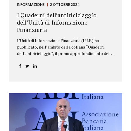
INFORMAZIONE
2 OTTOBRE 2024
I Quaderni dell’antiriciclaggio
dell’Unità di Informazione
Finanziaria
L’Unità di Informazione Finanziaria (U.I.F.) ha
pubblicato, nell’ambito della collana “Quaderni
dell’antiriciclaggio”, il primo approfondimento del
filone Rassegna Normativa, che illustra i principali
aggiornamenti della normativa e della
giurisprudenza in materia AML/CFT relativamente al
primo semestre 2024, con particolare riferimento
all’AML Package. Le principali sezioni della rassegna
riguardano le novità nella disciplina internazionale e
nazionale, e forniscono informazioni su
eventuali consultazioni pubbliche e su pronunce di
particolare rilevanza emesse nell’esercizio
dell’attività giurisdizionale. In questo numero
l’approfondimento è dedicato, in particolare: alla
recente normativa della UE sugli obblighi