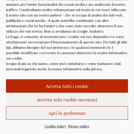
alcune considerazioni sui profitti generati dalle
annunci, per fornire funzionalità dei social media e per analizzare il nostro
traffico. Condividiamo inoltre informazioni sul modo in cui viene utilizzato
scelte finanziarie operate dal fondo BlackRock.
il nostro sito con un nostro partner - che si occupa di analisi dei dati web,
Occorre leggere molto attentamente il testo della
pubblicità e social media - il quale potrebbe combinarle con altre
lettera
informazioni che lei ha fornito o che sono state raccolte attraverso il suo
(https://www.blackrock.com/corporate/investor-
utilizzo dei vari servizi. Non ci avvaliamo di Google Analytics.
relations/larry-fink-chairmans-letter). Fink afferma
La legge ci consente di memorizzare i cookie sul suo dispositivo se sono
strettamente necessari per il funzionamento di questo sito. Per tutti gli altri
chiaramente che...
tipi, abbiamo bisogno del suo permesso. In qualsiasi momento le è
possibile modificare o revocare il consenso attraverso la nostra
Informativa
sui cookie
.
Scopra di più su chi siamo, come può contattarci e come trattiamo i dati
personali leggendo anche la nostra
Informativa sulla privacy
.
INFORMAZIONE
27 APRILE 2022
Accetta tutti i cookie
Istanza per l’abrogazione
dell’obbligo vaccinale al Governo
Accetta solo cookie necessari
Italiano e alla Commissione Europea
Apri le preferenze
Istanza al Governo Italiano ed alla Commissione
Europea per l’abrogazione della normativa
Cookie policy
Privacy policy
sull’obbligo vaccinale, in quanto violatrice della