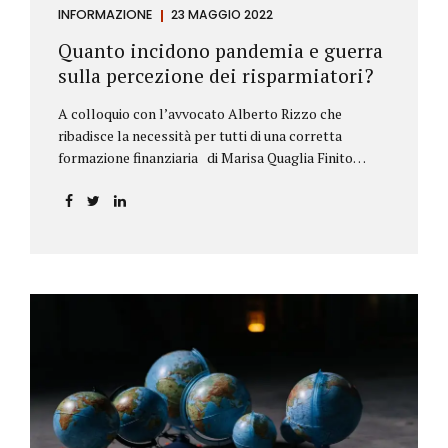
INFORMAZIONE
23 MAGGIO 2022
Quanto incidono pandemia e guerra
sulla percezione dei risparmiatori?
A colloquio con l’avvocato Alberto Rizzo che
ribadisce la necessità per tutti di una corretta
formazione finanziaria di Marisa Quaglia Finito
ufficialmente, anche se i contagi continuano, il
periodo grigio della pandemia da Covid, possiamo
tirare le somme anche su se e come sono cambiate le
abitudini dei risparmiatori. Ne parliamo con
l’avvocato braidese Alberto Rizzo, esperto di diritto
bancario e postale, direttore generale
dell’Accademia di educazione finanziaria presieduta
da Beppe Ghisolfi. Avvocato Rizzo, si sono
registrati cambiamenti sulla percezione della
sicurezza dei propri risparmi? Parto da una
considerazione scientifica. John Ioannidis, noto
professore di medicina, di epidemiologia e...