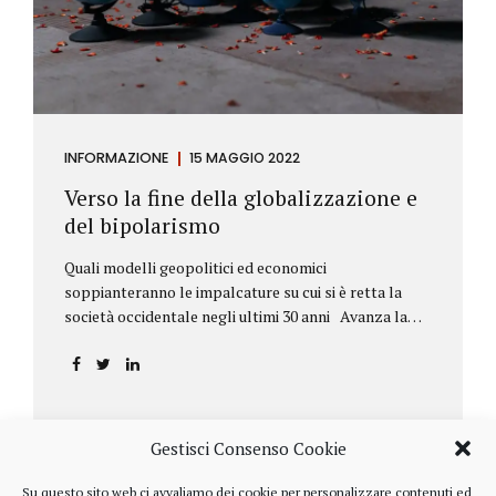
INFORMAZIONE
15 MAGGIO 2022
Verso la fine della globalizzazione e
del bipolarismo
Quali modelli geopolitici ed economici
soppianteranno le impalcature su cui si è retta la
società occidentale negli ultimi 30 anni Avanza la
sfida della de-globalizzazione Nello scorso mese di
aprile ha fatto parecchio discutere il discorso che
l’amministratore delegato del fondo di investimenti
BlackRock, Larry Fink, ha rivolto ai soci. Si tratta di
una lettera annuale che Fink ha inviato agli
Gestisci Consenso Cookie
investitori, nella quale fa il punto sulla situazione
geopolitica ed economica globale, accompagnata da
Su questo sito web ci avvaliamo dei cookie per personalizzare contenuti ed