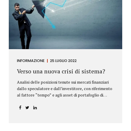
INFORMAZIONE
25 LUGLIO 2022
Verso una nuova crisi di sistema?
Analisi delle posizioni tenute sui mercati finanziari
dallo speculatore e dall’investitore, con riferimento
al fattore “tempo” e agli asset di portafoglio di
Alberto Rizzo Le differenze tra lo speculatore e
l’investitore Nelle definizioni di Wikipedia si legge:
Speculatore: è colui che nella finanza effettua
operazioni rischiose nel tentativo di ottenere un
guadagno da fluttuazioni di mercato in tempi brevi.