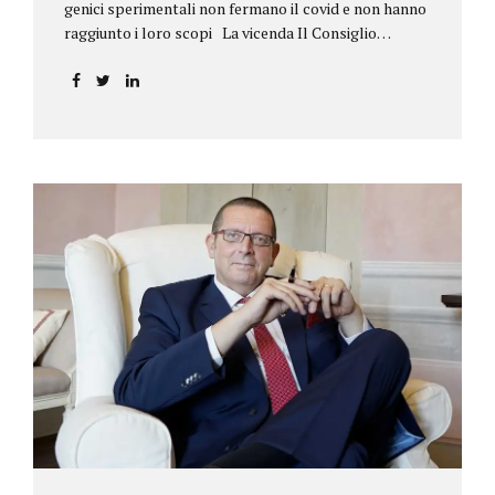
genici sperimentali non fermano il covid e non hanno
raggiunto i loro scopi La vicenda Il Consiglio
dell’ordine degli psicologi della Toscana provvedeva
alla sospensione di una propria iscritta, a causa del
mancato assolvimento dell’obbligo
vaccinale previsto dall’art. 4 del decreto legge n.
44/2021, convertito con modificazioni nella legge n.
76/2021. La psicologa ricorreva in via d’urgenza al
Tribunale di Firenze per chiedere la sospensione di
tale provvedimento, gravemente pregiudizievole per
la propria persona, in quanto impeditivo dello
svolgimento della libera professione. Per il Giudice
fiorentino, Dott.ssa Susanna Zanda, il
provvedimento assunto dal Consiglio lede...