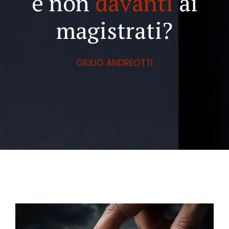
e non
davanti
ai
magistrati?
GIULIO ANDREOTTI