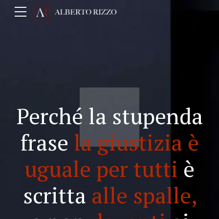
Perché la stupenda
frase
la giustizia è
uguale per tutti
è
scritta
alle spalle,