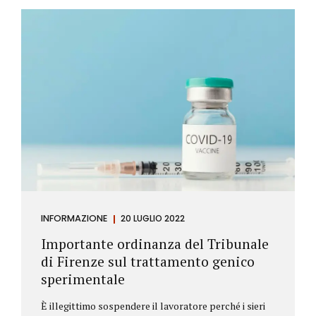
Investitore: è colui che decide di investire il proprio
capitale per trarne un profitto. Gli investitori
differiscono sostanzialmente dagli speculatori per
la durata dei loro investimenti. Gli investitori hanno
un orizzonte temporale di medio lungo periodo nei
loro investimenti, mentre gli speculatori cercano...
INFORMAZIONE
20 LUGLIO 2022
Importante ordinanza del Tribunale
di Firenze sul trattamento genico
sperimentale
È illegittimo sospendere il lavoratore perché i sieri