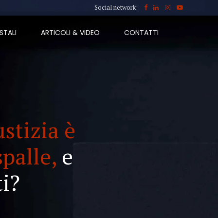
Social network:
STALI
ARTICOLI & VIDEO
CONTATTI
ustizia è
spalle,
e
i?