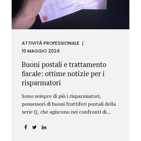
rilevanza emesse nell’esercizio
dell’attività giurisdizionale. In questo
numero l’approfondimento è dedicato, in
particolare: alla recente normativa della
UE sugli obblighi antiriciclaggio (c.d. AML
ATTIVITÀ PROFESSIONALE
Package), tra cui il Regolamento
10 MAGGIO 2024
Antiriciclaggio e la Direttiva AML;
all’AMLA, ovvero alla nuova Autorità
Buoni postali e trattamento
europea che inizierà...
fiscale: ottime notizie per i
risparmatori
Sono sempre di più i risparmiatori,
possessori di buoni fruttiferi postali della
serie Q, che agiscono nei confronti di
Poste Italiane.