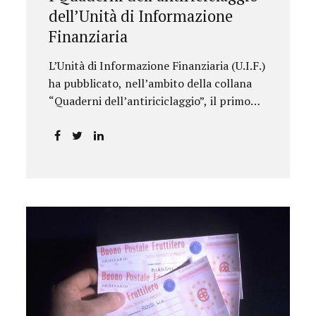
dell’Unità di Informazione
Finanziaria
L’Unità di Informazione Finanziaria (U.I.F.)
ha pubblicato, nell’ambito della collana
“Quaderni dell’antiriciclaggio”, il primo
approfondimento del filone Rassegna
Normativa, che illustra i principali
aggiornamenti della normativa e della
giurisprudenza in materia
AML/CFT relativamente al primo
semestre 2024, con particolare
riferimento all’AML Package. Le principali
sezioni della rassegna riguardano le novità
nella disciplina internazionale e
nazionale, e forniscono informazioni su
eventuali consultazioni pubbliche e
su pronunce di particolare