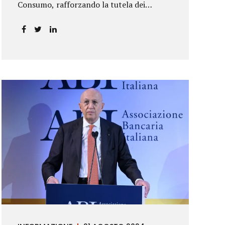
Consumo, rafforzando la tutela dei
risparmiatori. La sentenza apre alla
possibilità di ottenere risarcimenti per chi
ha perso capitale o interessi per
mancanza di informazioni chiare.