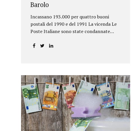
Barolo
Incassano 193.000 per quattro buoni
postali del 1990 e del 1991 La vicenda Le
Poste Italiane sono state condannate
dalla Corte d’Appello di Torino a
riconoscere, a tre risparmiatori di Barolo,
somme per oltre 193.000,00 euro: la
sentenza ribalta la precedente decisione
emessa dal Tribunale di Asti. Ai
risparmiatori, titolari di quattro buoni da
5.000.000 lire ciascuno, non erano stati
pagati integralmente gli interessi
riportati nel retro dei titoli. E questo a
causa di una modifica dei rendimenti
risalente al 1986, precedente alla loro
sottoscrizione, e di un timbro che Poste
aveva messo sopra la tabella, la quale