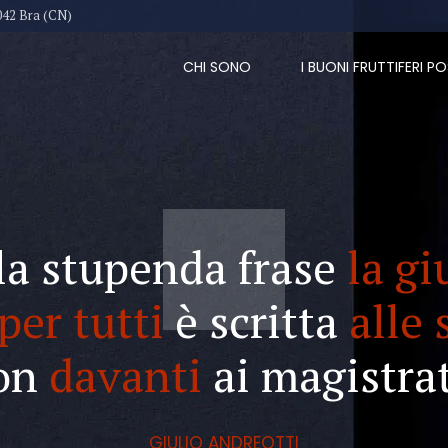
042 Bra (CN)
CHI SONO
I BUONI FRUTTIFERI PO
la stupenda frase
la gi
per tutti
è scritta
alle 
on
davanti
ai magistrat
GIULIO ANDREOTTI