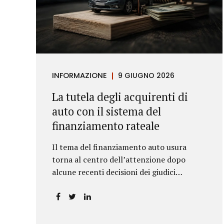
INFORMAZIONE
9 GIUGNO 2026
La tutela degli acquirenti di
auto con il sistema del
finanziamento rateale
Il tema del finanziamento auto usura
torna al centro dell’attenzione dopo
alcune recenti decisioni dei giudici
piemontesi. Le sentenze confermano che
anche i costi assicurativi collegati al
credito possono incidere sul calcolo del
tasso effettivo e aprire la strada a