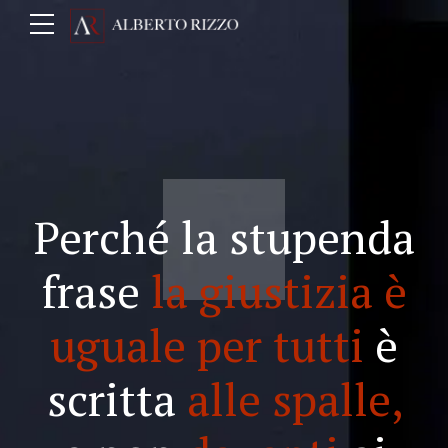
Perché la stupenda
frase
la giustizia è
uguale per tutti
è
scritta
alle spalle,