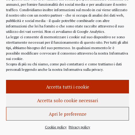
alcune considerazioni sui profitti generati dalle
annunci, per fornire funzionalità dei social media e per analizzare il nostro
traffico. Condividiamo inoltre informazioni sul modo in cui viene utilizzato
scelte finanziarie operate dal fondo BlackRock.
il nostro sito con un nostro partner - che si occupa di analisi dei dati web,
Occorre leggere molto attentamente il testo della
pubblicità e social media - il quale potrebbe combinarle con altre
lettera
informazioni che lei ha fornito o che sono state raccolte attraverso il suo
(https://www.blackrock.com/corporate/investor-
utilizzo dei vari servizi. Non ci avvaliamo di Google Analytics.
relations/larry-fink-chairmans-letter). Fink afferma
La legge ci consente di memorizzare i cookie sul suo dispositivo se sono
strettamente necessari per il funzionamento di questo sito. Per tutti gli altri
chiaramente che...
tipi, abbiamo bisogno del suo permesso. In qualsiasi momento le è
possibile modificare o revocare il consenso attraverso la nostra
Informativa
sui cookie
.
Scopra di più su chi siamo, come può contattarci e come trattiamo i dati
personali leggendo anche la nostra
Informativa sulla privacy
.
INFORMAZIONE
27 APRILE 2022
Accetta tutti i cookie
Istanza per l’abrogazione
dell’obbligo vaccinale al Governo
Accetta solo cookie necessari
Italiano e alla Commissione Europea
Apri le preferenze
Istanza al Governo Italiano ed alla Commissione
Europea per l’abrogazione della normativa
Cookie policy
Privacy policy
sull’obbligo vaccinale, in quanto violatrice della