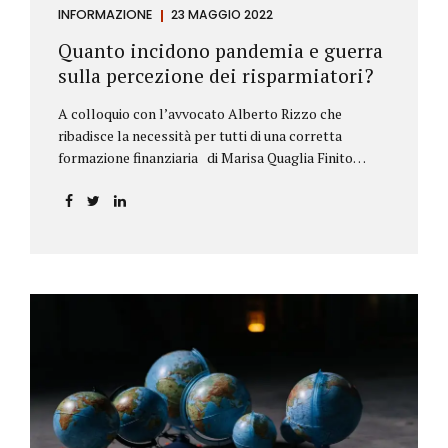
INFORMAZIONE
23 MAGGIO 2022
Quanto incidono pandemia e guerra
sulla percezione dei risparmiatori?
A colloquio con l’avvocato Alberto Rizzo che
ribadisce la necessità per tutti di una corretta
formazione finanziaria di Marisa Quaglia Finito
ufficialmente, anche se i contagi continuano, il
periodo grigio della pandemia da Covid, possiamo
tirare le somme anche su se e come sono cambiate le
abitudini dei risparmiatori. Ne parliamo con
l’avvocato braidese Alberto Rizzo, esperto di diritto
bancario e postale, direttore generale
dell’Accademia di educazione finanziaria presieduta
da Beppe Ghisolfi. Avvocato Rizzo, si sono
registrati cambiamenti sulla percezione della
sicurezza dei propri risparmi? Parto da una
considerazione scientifica. John Ioannidis, noto
professore di medicina, di epidemiologia e...