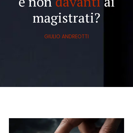
e non
davanti
ai
magistrati?
GIULIO ANDREOTTI