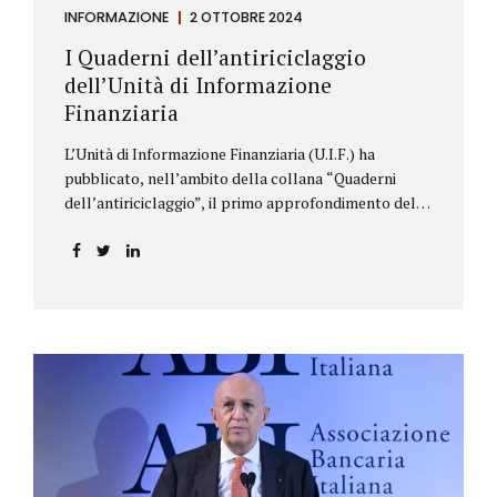
INFORMAZIONE
2 OTTOBRE 2024
I Quaderni dell’antiriciclaggio
dell’Unità di Informazione
Finanziaria
L’Unità di Informazione Finanziaria (U.I.F.) ha
pubblicato, nell’ambito della collana “Quaderni
dell’antiriciclaggio”, il primo approfondimento del
filone Rassegna Normativa, che illustra i principali
aggiornamenti della normativa e della
giurisprudenza in materia AML/CFT relativamente al
primo semestre 2024, con particolare riferimento
all’AML Package. Le principali sezioni della rassegna
riguardano le novità nella disciplina internazionale e
nazionale, e forniscono informazioni su
eventuali consultazioni pubbliche e su pronunce di
particolare rilevanza emesse nell’esercizio
dell’attività giurisdizionale. In questo numero
l’approfondimento è dedicato, in particolare: alla
recente normativa della UE sugli obblighi