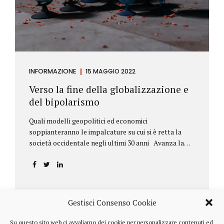
INFORMAZIONE
15 MAGGIO 2022
Verso la fine della globalizzazione e
del bipolarismo
Quali modelli geopolitici ed economici
soppianteranno le impalcature su cui si è retta la
società occidentale negli ultimi 30 anni Avanza la
sfida della de-globalizzazione Nello scorso mese di
aprile ha fatto parecchio discutere il discorso che
l’amministratore delegato del fondo di investimenti
BlackRock, Larry Fink, ha rivolto ai soci. Si tratta di
una lettera annuale che Fink ha inviato agli
Gestisci Consenso Cookie
investitori, nella quale fa il punto sulla situazione
geopolitica ed economica globale, accompagnata da
Su questo sito web ci avvaliamo dei cookie per personalizzare contenuti ed