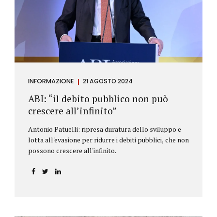
antiriciclaggio (c.d. AML Package), tra cui il
Regolamento Antiriciclaggio e la Direttiva AML;
all’AMLA, ovvero alla nuova Autorità europea che
inizierà...
INFORMAZIONE
21 AGOSTO 2024
ABI: “il debito pubblico non può
crescere all’infinito”
Antonio Patuelli: ripresa duratura dello sviluppo e
lotta all'evasione per ridurre i debiti pubblici, che non
possono crescere all'infinito.