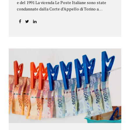
e del 1991 La vicenda Le Poste Italiane sono state
condannate dalla Corte d’Appello di Torino a
riconoscere, a tre risparmiatori di Barolo, somme
per oltre 193.000,00 euro: la sentenza ribalta la
precedente decisione emessa dal Tribunale di Asti. Ai
risparmiatori, titolari di quattro buoni da 5.000.000
lire ciascuno, non erano stati pagati integralmente
gli interessi riportati nel retro dei titoli. E questo a
causa di una modifica dei rendimenti risalente al 1986,
precedente alla loro sottoscrizione, e di un timbro
che Poste aveva messo sopra la tabella, la quale
riportava un generico...