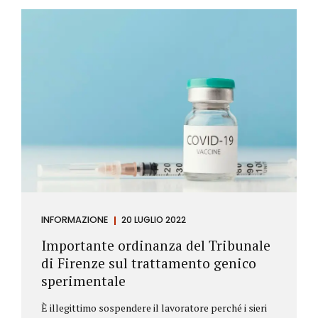
Investitore: è colui che decide di investire il proprio
capitale per trarne un profitto. Gli investitori
differiscono sostanzialmente dagli speculatori per
la durata dei loro investimenti. Gli investitori hanno
un orizzonte temporale di medio lungo periodo nei
loro investimenti, mentre gli speculatori cercano...
INFORMAZIONE
20 LUGLIO 2022
Importante ordinanza del Tribunale
di Firenze sul trattamento genico
sperimentale
È illegittimo sospendere il lavoratore perché i sieri