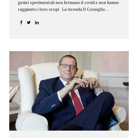
genici sperimentali non fermano il covid e non hanno
raggiunto i loro scopi La vicenda Il Consiglio
dell’ordine degli psicologi della Toscana provvedeva
alla sospensione di una propria iscritta, a causa del
mancato assolvimento dell’obbligo
vaccinale previsto dall’art. 4 del decreto legge n.
44/2021, convertito con modificazioni nella legge n.
76/2021. La psicologa ricorreva in via d’urgenza al
Tribunale di Firenze per chiedere la sospensione di
tale provvedimento, gravemente pregiudizievole per
la propria persona, in quanto impeditivo dello
svolgimento della libera professione. Per il Giudice
fiorentino, Dott.ssa Susanna Zanda, il
provvedimento assunto dal Consiglio lede...