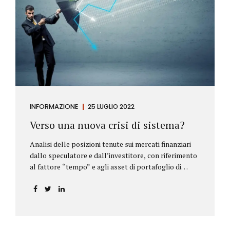
INFORMAZIONE
25 LUGLIO 2022
Verso una nuova crisi di sistema?
Analisi delle posizioni tenute sui mercati finanziari
dallo speculatore e dall’investitore, con riferimento
al fattore “tempo” e agli asset di portafoglio di
Alberto Rizzo Le differenze tra lo speculatore e
l’investitore Nelle definizioni di Wikipedia si legge:
Speculatore: è colui che nella finanza effettua
operazioni rischiose nel tentativo di ottenere un
guadagno da fluttuazioni di mercato in tempi brevi.