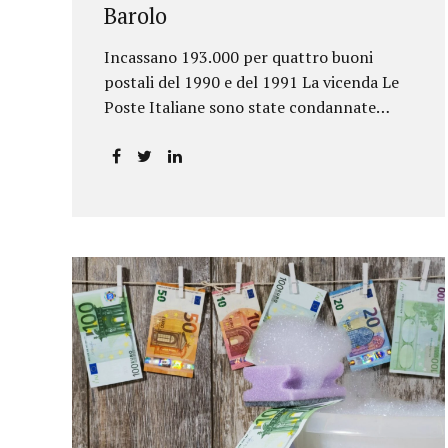
Barolo
Incassano 193.000 per quattro buoni
postali del 1990 e del 1991 La vicenda Le
Poste Italiane sono state condannate
dalla Corte d’Appello di Torino a
riconoscere, a tre risparmiatori di Barolo,
somme per oltre 193.000,00 euro: la
sentenza ribalta la precedente decisione
emessa dal Tribunale di Asti. Ai
risparmiatori, titolari di quattro buoni da
5.000.000 lire ciascuno, non erano stati
pagati integralmente gli interessi
riportati nel retro dei titoli. E questo a
causa di una modifica dei rendimenti
risalente al 1986, precedente alla loro
sottoscrizione, e di un timbro che Poste
aveva messo sopra la tabella, la quale