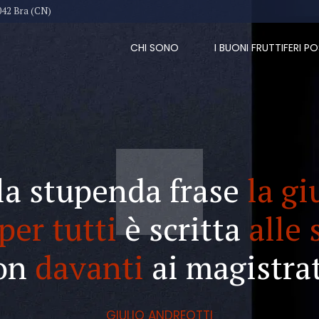
042 Bra (CN)
CHI SONO
I BUONI FRUTTIFERI PO
la stupenda frase
la gi
per tutti
è scritta
alle 
on
davanti
ai magistrat
GIULIO ANDREOTTI