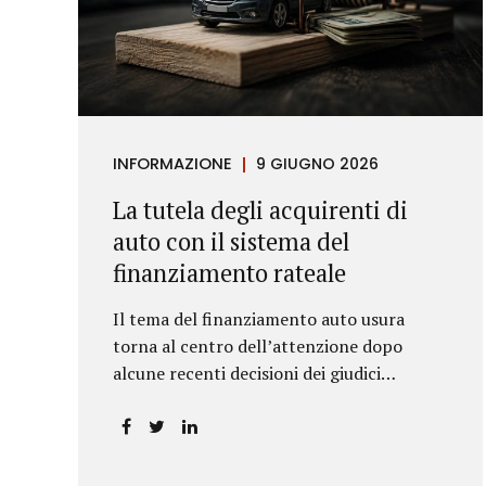
INFORMAZIONE
9 GIUGNO 2026
La tutela degli acquirenti di
auto con il sistema del
finanziamento rateale
Il tema del finanziamento auto usura
torna al centro dell’attenzione dopo
alcune recenti decisioni dei giudici
piemontesi. Le sentenze confermano che
anche i costi assicurativi collegati al
credito possono incidere sul calcolo del
tasso effettivo e aprire la strada a