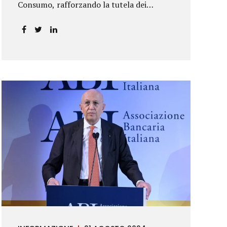
Consumo, rafforzando la tutela dei
risparmiatori. La sentenza apre alla
possibilità di ottenere risarcimenti per chi
ha perso capitale o interessi per
mancanza di informazioni chiare.