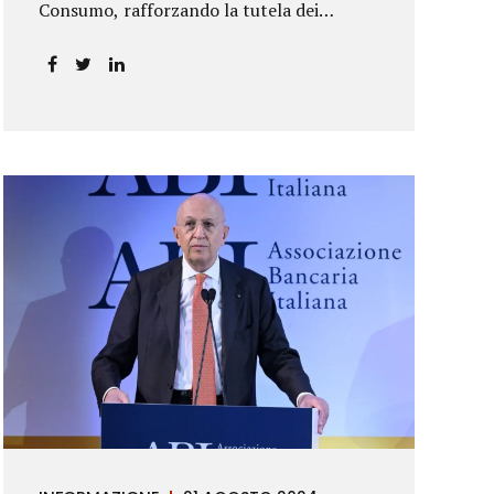
Consumo, rafforzando la tutela dei
risparmiatori. La sentenza apre alla
possibilità di ottenere risarcimenti per chi
ha perso capitale o interessi per
mancanza di informazioni chiare.