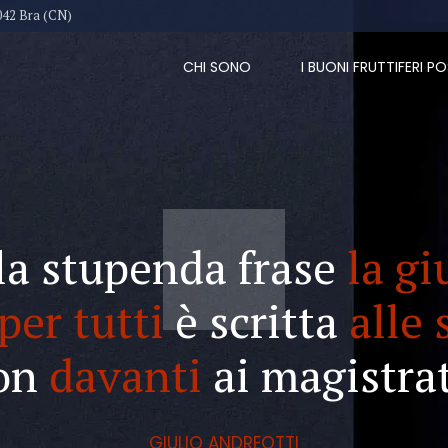
042 Bra (CN)
CHI SONO
I BUONI FRUTTIFERI PO
la stupenda frase
la gi
per tutti
è scritta
alle 
on
davanti
ai magistrat
GIULIO ANDREOTTI