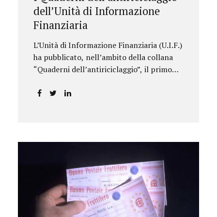
dell’Unità di Informazione
Finanziaria
L’Unità di Informazione Finanziaria (U.I.F.)
ha pubblicato, nell’ambito della collana
“Quaderni dell’antiriciclaggio”, il primo
approfondimento del filone Rassegna
Normativa, che illustra i principali
aggiornamenti della normativa e della
giurisprudenza in materia
AML/CFT relativamente al primo
semestre 2024, con particolare
riferimento all’AML Package. Le principali
sezioni della rassegna riguardano le novità
nella disciplina internazionale e
nazionale, e forniscono informazioni su
eventuali consultazioni pubbliche e
su pronunce di particolare