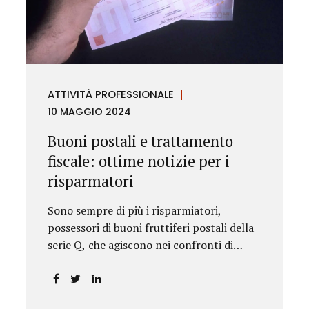
rilevanza emesse nell’esercizio
dell’attività giurisdizionale. In questo
numero l’approfondimento è dedicato, in
particolare: alla recente normativa della
UE sugli obblighi antiriciclaggio (c.d. AML
ATTIVITÀ PROFESSIONALE
Package), tra cui il Regolamento
10 MAGGIO 2024
Antiriciclaggio e la Direttiva AML;
all’AMLA, ovvero alla nuova Autorità
Buoni postali e trattamento
europea che inizierà...
fiscale: ottime notizie per i
risparmatori
Sono sempre di più i risparmiatori,
possessori di buoni fruttiferi postali della
serie Q, che agiscono nei confronti di
Poste Italiane.