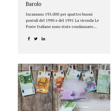
Barolo
Incassano 193.000 per quattro buoni
postali del 1990 e del 1991 La vicenda Le
Poste Italiane sono state condannate
dalla Corte d’Appello di Torino a
riconoscere, a tre risparmiatori di Barolo,
somme per oltre 193.000,00 euro: la
sentenza ribalta la precedente decisione
emessa dal Tribunale di Asti. Ai
risparmiatori, titolari di quattro buoni da
5.000.000 lire ciascuno, non erano stati
pagati integralmente gli interessi
riportati nel retro dei titoli. E questo a
causa di una modifica dei rendimenti
risalente al 1986, precedente alla loro
sottoscrizione, e di un timbro che Poste
aveva messo sopra la tabella, la quale