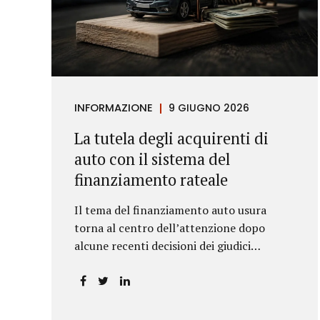
INFORMAZIONE
9 GIUGNO 2026
La tutela degli acquirenti di
auto con il sistema del
finanziamento rateale
Il tema del finanziamento auto usura
torna al centro dell’attenzione dopo
alcune recenti decisioni dei giudici
piemontesi. Le sentenze confermano che
anche i costi assicurativi collegati al
credito possono incidere sul calcolo del
tasso effettivo e aprire la strada a