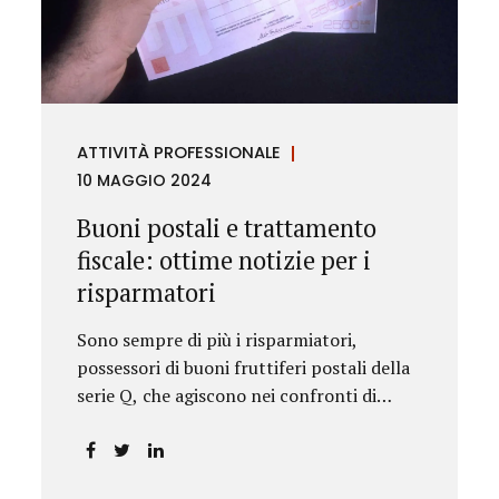
rilevanza emesse nell’esercizio
dell’attività giurisdizionale. In questo
numero l’approfondimento è dedicato, in
particolare: alla recente normativa della
UE sugli obblighi antiriciclaggio (c.d. AML
ATTIVITÀ PROFESSIONALE
Package), tra cui il Regolamento
10 MAGGIO 2024
Antiriciclaggio e la Direttiva AML;
all’AMLA, ovvero alla nuova Autorità
Buoni postali e trattamento
europea che inizierà...
fiscale: ottime notizie per i
risparmatori
Sono sempre di più i risparmiatori,
possessori di buoni fruttiferi postali della
serie Q, che agiscono nei confronti di
Poste Italiane.