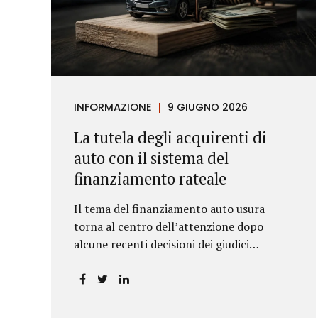
INFORMAZIONE
9 GIUGNO 2026
La tutela degli acquirenti di
auto con il sistema del
finanziamento rateale
Il tema del finanziamento auto usura
torna al centro dell’attenzione dopo
alcune recenti decisioni dei giudici
piemontesi. Le sentenze confermano che
anche i costi assicurativi collegati al
credito possono incidere sul calcolo del
tasso effettivo e aprire la strada a