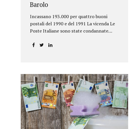
Barolo
Incassano 193.000 per quattro buoni
postali del 1990 e del 1991 La vicenda Le
Poste Italiane sono state condannate
dalla Corte d’Appello di Torino a
riconoscere, a tre risparmiatori di Barolo,
somme per oltre 193.000,00 euro: la
sentenza ribalta la precedente decisione
emessa dal Tribunale di Asti. Ai
risparmiatori, titolari di quattro buoni da
5.000.000 lire ciascuno, non erano stati
pagati integralmente gli interessi
riportati nel retro dei titoli. E questo a
causa di una modifica dei rendimenti
risalente al 1986, precedente alla loro
sottoscrizione, e di un timbro che Poste
aveva messo sopra la tabella, la quale