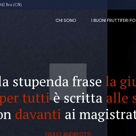
042 Bra (CN)
CHI SONO
I BUONI FRUTTIFERI PO
la stupenda frase
la gi
per tutti
è scritta
alle 
on
davanti
ai magistrat
GIULIO ANDREOTTI