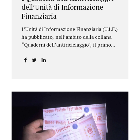
dell’Unità di Informazione
Finanziaria
L’Unità di Informazione Finanziaria (U.I.F.)
ha pubblicato, nell’ambito della collana
“Quaderni dell’antiriciclaggio”, il primo
approfondimento del filone Rassegna
Normativa, che illustra i principali
aggiornamenti della normativa e della
giurisprudenza in materia
AML/CFT relativamente al primo
semestre 2024, con particolare
riferimento all’AML Package. Le principali
sezioni della rassegna riguardano le novità
nella disciplina internazionale e
nazionale, e forniscono informazioni su
eventuali consultazioni pubbliche e
su pronunce di particolare