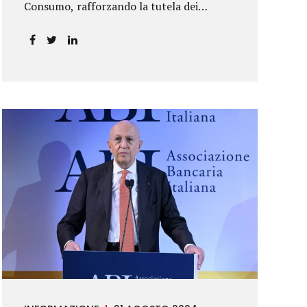
Consumo, rafforzando la tutela dei
risparmiatori. La sentenza apre alla
possibilità di ottenere risarcimenti per chi
ha perso capitale o interessi per
mancanza di informazioni chiare.