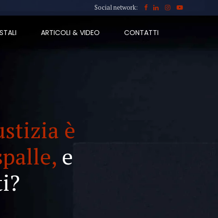
Social network:
STALI
ARTICOLI & VIDEO
CONTATTI
ustizia è
spalle,
e
i?