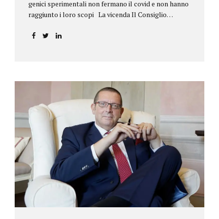
genici sperimentali non fermano il covid e non hanno
raggiunto i loro scopi La vicenda Il Consiglio
dell’ordine degli psicologi della Toscana provvedeva
alla sospensione di una propria iscritta, a causa del
mancato assolvimento dell’obbligo
vaccinale previsto dall’art. 4 del decreto legge n.
44/2021, convertito con modificazioni nella legge n.
76/2021. La psicologa ricorreva in via d’urgenza al
Tribunale di Firenze per chiedere la sospensione di
tale provvedimento, gravemente pregiudizievole per
la propria persona, in quanto impeditivo dello
svolgimento della libera professione. Per il Giudice
fiorentino, Dott.ssa Susanna Zanda, il
provvedimento assunto dal Consiglio lede...