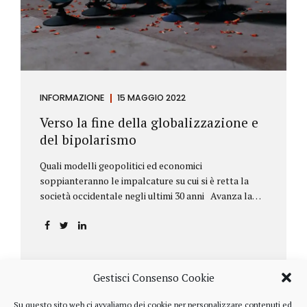
INFORMAZIONE
15 MAGGIO 2022
Verso la fine della globalizzazione e
del bipolarismo
Quali modelli geopolitici ed economici
soppianteranno le impalcature su cui si è retta la
società occidentale negli ultimi 30 anni Avanza la
sfida della de-globalizzazione Nello scorso mese di
aprile ha fatto parecchio discutere il discorso che
l’amministratore delegato del fondo di investimenti
BlackRock, Larry Fink, ha rivolto ai soci. Si tratta di
una lettera annuale che Fink ha inviato agli
Gestisci Consenso Cookie
investitori, nella quale fa il punto sulla situazione
geopolitica ed economica globale, accompagnata da
Su questo sito web ci avvaliamo dei cookie per personalizzare contenuti ed