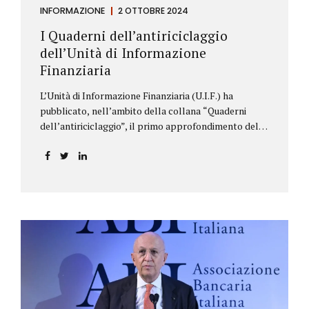
INFORMAZIONE
2 OTTOBRE 2024
I Quaderni dell’antiriciclaggio
dell’Unità di Informazione
Finanziaria
L’Unità di Informazione Finanziaria (U.I.F.) ha
pubblicato, nell’ambito della collana “Quaderni
dell’antiriciclaggio”, il primo approfondimento del
filone Rassegna Normativa, che illustra i principali
aggiornamenti della normativa e della
giurisprudenza in materia AML/CFT relativamente al
primo semestre 2024, con particolare riferimento
all’AML Package. Le principali sezioni della rassegna
riguardano le novità nella disciplina internazionale e
nazionale, e forniscono informazioni su
eventuali consultazioni pubbliche e su pronunce di
particolare rilevanza emesse nell’esercizio
dell’attività giurisdizionale. In questo numero
l’approfondimento è dedicato, in particolare: alla
recente normativa della UE sugli obblighi