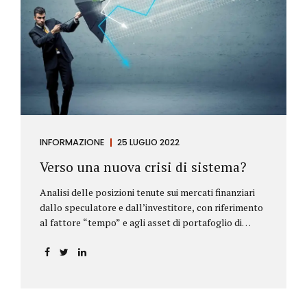
INFORMAZIONE
25 LUGLIO 2022
Verso una nuova crisi di sistema?
Analisi delle posizioni tenute sui mercati finanziari
dallo speculatore e dall’investitore, con riferimento
al fattore “tempo” e agli asset di portafoglio di
Alberto Rizzo Le differenze tra lo speculatore e
l’investitore Nelle definizioni di Wikipedia si legge:
Speculatore: è colui che nella finanza effettua
operazioni rischiose nel tentativo di ottenere un
guadagno da fluttuazioni di mercato in tempi brevi.