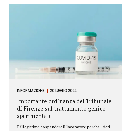
Investitore: è colui che decide di investire il proprio
capitale per trarne un profitto. Gli investitori
differiscono sostanzialmente dagli speculatori per
la durata dei loro investimenti. Gli investitori hanno
un orizzonte temporale di medio lungo periodo nei
loro investimenti, mentre gli speculatori cercano...
INFORMAZIONE
20 LUGLIO 2022
Importante ordinanza del Tribunale
di Firenze sul trattamento genico
sperimentale
È illegittimo sospendere il lavoratore perché i sieri