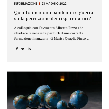
INFORMAZIONE
23 MAGGIO 2022
Quanto incidono pandemia e guerra
sulla percezione dei risparmiatori?
A colloquio con l’avvocato Alberto Rizzo che
ribadisce la necessità per tutti di una corretta
formazione finanziaria di Marisa Quaglia Finito
ufficialmente, anche se i contagi continuano, il
periodo grigio della pandemia da Covid, possiamo
tirare le somme anche su se e come sono cambiate le
abitudini dei risparmiatori. Ne parliamo con
l’avvocato braidese Alberto Rizzo, esperto di diritto
bancario e postale, direttore generale
dell’Accademia di educazione finanziaria presieduta
da Beppe Ghisolfi. Avvocato Rizzo, si sono
registrati cambiamenti sulla percezione della
sicurezza dei propri risparmi? Parto da una
considerazione scientifica. John Ioannidis, noto
professore di medicina, di epidemiologia e...