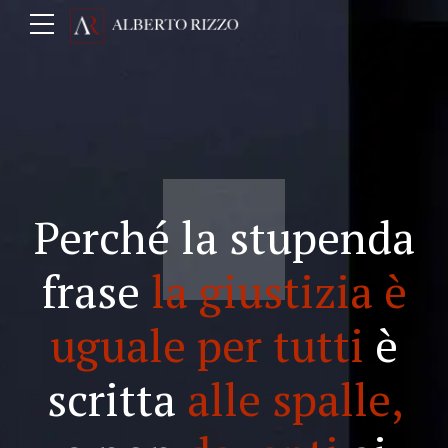
Perché la stupenda
frase
la giustizia è
uguale per tutti
è
scritta
alle spalle,