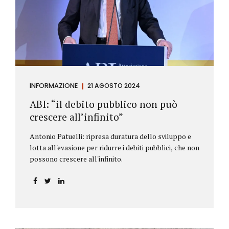
antiriciclaggio (c.d. AML Package), tra cui il
Regolamento Antiriciclaggio e la Direttiva AML;
all’AMLA, ovvero alla nuova Autorità europea che
inizierà...
INFORMAZIONE
21 AGOSTO 2024
ABI: “il debito pubblico non può
crescere all’infinito”
Antonio Patuelli: ripresa duratura dello sviluppo e
lotta all'evasione per ridurre i debiti pubblici, che non
possono crescere all'infinito.