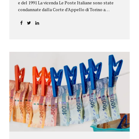
e del 1991 La vicenda Le Poste Italiane sono state
condannate dalla Corte d’Appello di Torino a
riconoscere, a tre risparmiatori di Barolo, somme
per oltre 193.000,00 euro: la sentenza ribalta la
precedente decisione emessa dal Tribunale di Asti. Ai
risparmiatori, titolari di quattro buoni da 5.000.000
lire ciascuno, non erano stati pagati integralmente
gli interessi riportati nel retro dei titoli. E questo a
causa di una modifica dei rendimenti risalente al 1986,
precedente alla loro sottoscrizione, e di un timbro
che Poste aveva messo sopra la tabella, la quale
riportava un generico...