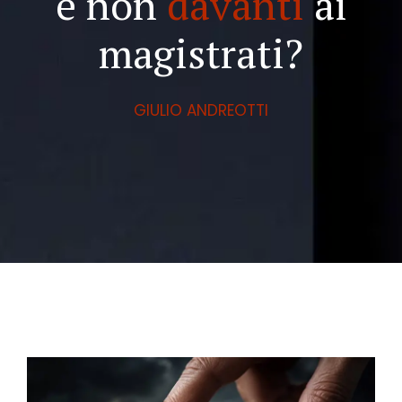
e non
davanti
ai
magistrati?
GIULIO ANDREOTTI