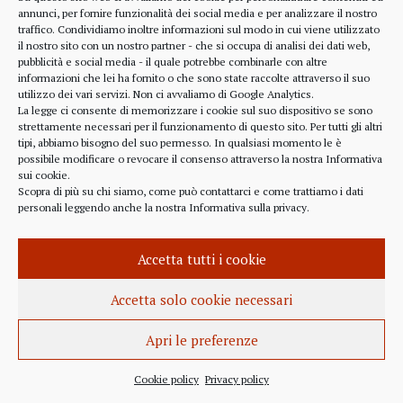
alcune considerazioni sui profitti generati dalle
annunci, per fornire funzionalità dei social media e per analizzare il nostro
traffico. Condividiamo inoltre informazioni sul modo in cui viene utilizzato
scelte finanziarie operate dal fondo BlackRock.
il nostro sito con un nostro partner - che si occupa di analisi dei dati web,
Occorre leggere molto attentamente il testo della
pubblicità e social media - il quale potrebbe combinarle con altre
lettera
informazioni che lei ha fornito o che sono state raccolte attraverso il suo
(https://www.blackrock.com/corporate/investor-
utilizzo dei vari servizi. Non ci avvaliamo di Google Analytics.
relations/larry-fink-chairmans-letter). Fink afferma
La legge ci consente di memorizzare i cookie sul suo dispositivo se sono
strettamente necessari per il funzionamento di questo sito. Per tutti gli altri
chiaramente che...
tipi, abbiamo bisogno del suo permesso. In qualsiasi momento le è
possibile modificare o revocare il consenso attraverso la nostra
Informativa
sui cookie
.
Scopra di più su chi siamo, come può contattarci e come trattiamo i dati
personali leggendo anche la nostra
Informativa sulla privacy
.
INFORMAZIONE
27 APRILE 2022
Accetta tutti i cookie
Istanza per l’abrogazione
dell’obbligo vaccinale al Governo
Accetta solo cookie necessari
Italiano e alla Commissione Europea
Apri le preferenze
Istanza al Governo Italiano ed alla Commissione
Europea per l’abrogazione della normativa
Cookie policy
Privacy policy
sull’obbligo vaccinale, in quanto violatrice della