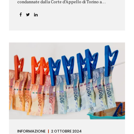
condannate dalla Corte d’Appello di Torino a
riconoscere, a tre risparmiatori di Barolo, somme
per oltre 193.000,00 euro: la sentenza ribalta la
precedente decisione emessa dal Tribunale di Asti. Ai
risparmiatori, titolari di quattro buoni da 5.000.000
lire ciascuno, non erano stati pagati integralmente
gli interessi riportati nel retro dei titoli. E questo a
causa di una modifica dei rendimenti risalente al 1986,
precedente alla loro sottoscrizione, e di un timbro
che Poste aveva messo sopra la tabella, la quale
riportava un generico...
INFORMAZIONE
2 OTTOBRE 2024