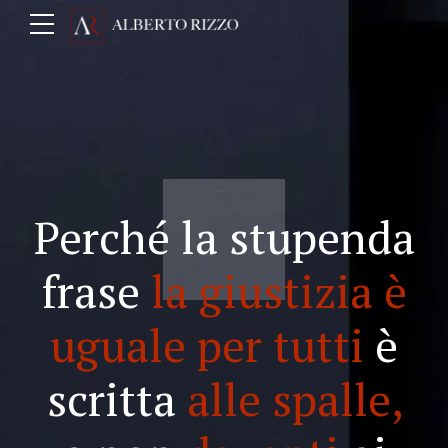
Perché la stupenda
frase
la giustizia è
uguale per tutti
è
scritta
alle spalle,