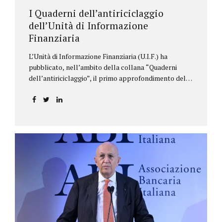
I Quaderni dell’antiriciclaggio
dell’Unità di Informazione
Finanziaria
L’Unità di Informazione Finanziaria (U.I.F.) ha
pubblicato, nell’ambito della collana “Quaderni
dell’antiriciclaggio”, il primo approfondimento del
filone Rassegna Normativa, che illustra i principali
aggiornamenti della normativa e della
giurisprudenza in materia AML/CFT relativamente al
primo semestre 2024, con particolare riferimento
all’AML Package. Le principali sezioni della rassegna
riguardano le novità nella disciplina internazionale e
nazionale, e forniscono informazioni su
eventuali consultazioni pubbliche e su pronunce di
particolare rilevanza emesse nell’esercizio
dell’attività giurisdizionale. In questo numero
l’approfondimento è dedicato, in particolare: alla
recente normativa della UE sugli obblighi
antiriciclaggio (c.d. AML Package), tra cui il