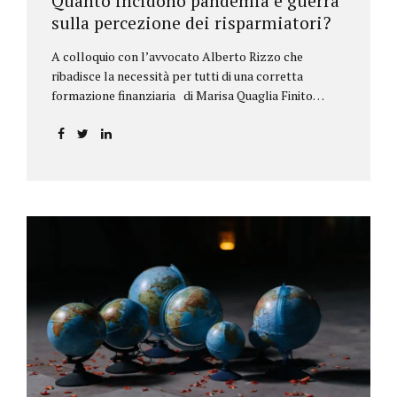
Quanto incidono pandemia e guerra
sulla percezione dei risparmiatori?
A colloquio con l’avvocato Alberto Rizzo che
ribadisce la necessità per tutti di una corretta
formazione finanziaria di Marisa Quaglia Finito
ufficialmente, anche se i contagi continuano, il
periodo grigio della pandemia da Covid, possiamo
tirare le somme anche su se e come sono cambiate le
abitudini dei risparmiatori. Ne parliamo con
l’avvocato braidese Alberto Rizzo, esperto di diritto
bancario e postale, direttore generale
dell’Accademia di educazione finanziaria presieduta
da Beppe Ghisolfi. Avvocato Rizzo, si sono
registrati cambiamenti sulla percezione della
sicurezza dei propri risparmi? Parto da una
considerazione scientifica. John Ioannidis, noto
professore di medicina, di epidemiologia e...