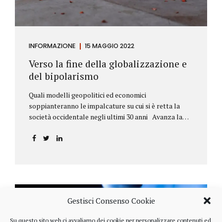
INFORMAZIONE
15 MAGGIO 2022
Verso la fine della globalizzazione e
del bipolarismo
Quali modelli geopolitici ed economici
soppianteranno le impalcature su cui si è retta la
società occidentale negli ultimi 30 anni Avanza la
sfida della de-globalizzazione Nello scorso mese di
aprile ha fatto parecchio discutere il discorso che
l’amministratore delegato del fondo di investimenti
BlackRock, Larry Fink, ha rivolto ai soci. Si tratta di
una lettera annuale che Fink ha inviato agli
investitori, nella quale fa il punto sulla situazione
geopolitica ed economica globale, accompagnata da
Gestisci Consenso Cookie
alcune considerazioni sui profitti generati dalle
scelte finanziarie operate dal fondo BlackRock.
Su questo sito web ci avvaliamo dei cookie per personalizzare contenuti ed