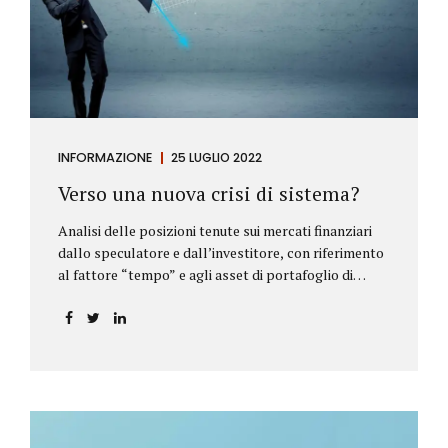
INFORMAZIONE
25 LUGLIO 2022
Verso una nuova crisi di sistema?
Analisi delle posizioni tenute sui mercati finanziari
dallo speculatore e dall’investitore, con riferimento
al fattore “tempo” e agli asset di portafoglio di
Alberto Rizzo Le differenze tra lo speculatore e
l’investitore Nelle definizioni di Wikipedia si legge:
Speculatore: è colui che nella finanza effettua
operazioni rischiose nel tentativo di ottenere un
guadagno da fluttuazioni di mercato in tempi brevi.
Investitore: è colui che decide di investire il proprio
capitale per trarne un profitto. Gli investitori