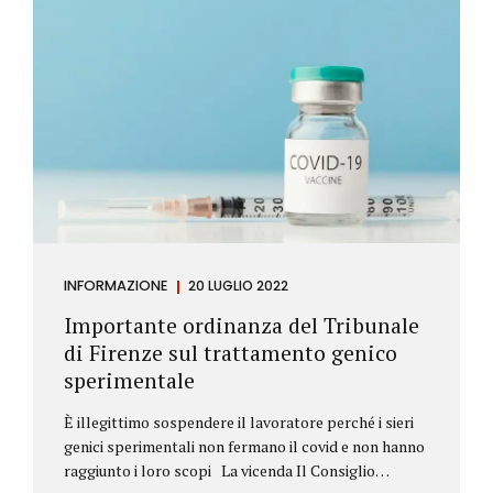
differiscono sostanzialmente dagli speculatori per
la durata dei loro investimenti. Gli investitori hanno
un orizzonte temporale di medio lungo periodo nei
loro investimenti, mentre gli speculatori cercano...
INFORMAZIONE
20 LUGLIO 2022
Importante ordinanza del Tribunale
di Firenze sul trattamento genico
sperimentale
È illegittimo sospendere il lavoratore perché i sieri
genici sperimentali non fermano il covid e non hanno
raggiunto i loro scopi La vicenda Il Consiglio