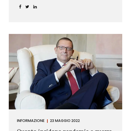
dell’ordine degli psicologi della Toscana provvedeva
alla sospensione di una propria iscritta, a causa del
mancato assolvimento dell’obbligo
vaccinale previsto dall’art. 4 del decreto legge n.
44/2021, convertito con modificazioni nella legge n.
76/2021. La psicologa ricorreva in via d’urgenza al
Tribunale di Firenze per chiedere la sospensione di
tale provvedimento, gravemente pregiudizievole per
la propria persona, in quanto impeditivo dello
svolgimento della libera professione. Per il Giudice
fiorentino, Dott.ssa Susanna Zanda, il
provvedimento assunto dal Consiglio lede...
INFORMAZIONE
23 MAGGIO 2022