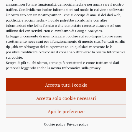
Occorre leggere molto attentamente il testo della
annunci, per fornire funzionalità dei social media e per analizzare il nostro
lettera
traffico. Condividiamo inoltre informazioni sul modo in cui viene utilizzato
(https://www.blackrock.com/corporate/investor-
il nostro sito con un nostro partner - che si occupa di analisi dei dati web,
pubblicità e social media - il quale potrebbe combinarle con altre
relations/larry-fink-chairmans-letter). Fink afferma
informazioni che lei ha fornito o che sono state raccolte attraverso il suo
chiaramente che...
utilizzo dei vari servizi. Non ci avvaliamo di Google Analytics.
La legge ci consente di memorizzare i cookie sul suo dispositivo se sono
strettamente necessari per il funzionamento di questo sito. Per tutti gli altri
tipi, abbiamo bisogno del suo permesso. In qualsiasi momento le è
possibile modificare o revocare il consenso attraverso la nostra
Informativa
sui cookie
.
Scopra di più su chi siamo, come può contattarci e come trattiamo i dati
INFORMAZIONE
27 APRILE 2022
personali leggendo anche la nostra
Informativa sulla privacy
.
Istanza per l’abrogazione
dell’obbligo vaccinale al Governo
Accetta tutti i cookie
Italiano e alla Commissione Europea
Accetta solo cookie necessari
Istanza al Governo Italiano ed alla Commissione
Europea per l’abrogazione della normativa
Apri le preferenze
sull’obbligo vaccinale, in quanto violatrice della
Carta dei Diritti Fondamentali dell’Unione Europea,
Cookie policy
Privacy policy
oggi condizione per i fondi strutturali europei 2021-