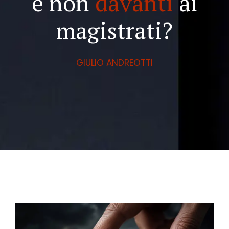
e non
davanti
ai
magistrati?
GIULIO ANDREOTTI