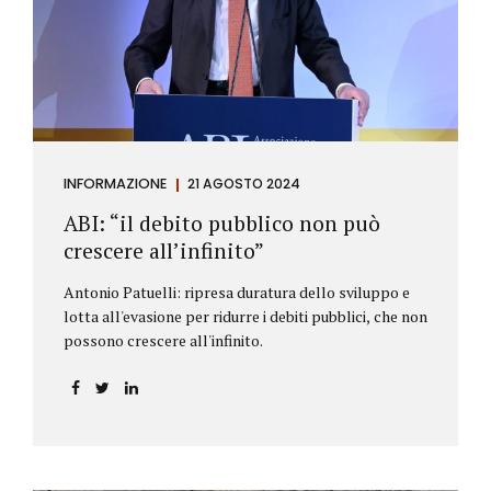
antiriciclaggio (c.d. AML Package), tra cui il
Regolamento Antiriciclaggio e la Direttiva AML;
all’AMLA, ovvero alla nuova Autorità europea che
inizierà...
INFORMAZIONE
21 AGOSTO 2024
ABI: “il debito pubblico non può
crescere all’infinito”
Antonio Patuelli: ripresa duratura dello sviluppo e
lotta all'evasione per ridurre i debiti pubblici, che non
possono crescere all'infinito.