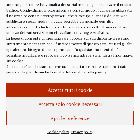
alcune considerazioni sui profitti generati dalle
annunci, per fornire funzionalità dei social media e per analizzare il nostro
traffico. Condividiamo inoltre informazioni sul modo in cui viene utilizzato
scelte finanziarie operate dal fondo BlackRock.
il nostro sito con un nostro partner - che si occupa di analisi dei dati web,
Occorre leggere molto attentamente il testo della
pubblicità e social media - il quale potrebbe combinarle con altre
lettera
informazioni che lei ha fornito o che sono state raccolte attraverso il suo
(https://www.blackrock.com/corporate/investor-
utilizzo dei vari servizi. Non ci avvaliamo di Google Analytics.
relations/larry-fink-chairmans-letter). Fink afferma
La legge ci consente di memorizzare i cookie sul suo dispositivo se sono
strettamente necessari per il funzionamento di questo sito. Per tutti gli altri
chiaramente che...
tipi, abbiamo bisogno del suo permesso. In qualsiasi momento le è
possibile modificare o revocare il consenso attraverso la nostra
Informativa
sui cookie
.
Scopra di più su chi siamo, come può contattarci e come trattiamo i dati
personali leggendo anche la nostra
Informativa sulla privacy
.
INFORMAZIONE
27 APRILE 2022
Accetta tutti i cookie
Istanza per l’abrogazione
dell’obbligo vaccinale al Governo
Accetta solo cookie necessari
Italiano e alla Commissione Europea
Apri le preferenze
Istanza al Governo Italiano ed alla Commissione
Europea per l’abrogazione della normativa
Cookie policy
Privacy policy
sull’obbligo vaccinale, in quanto violatrice della