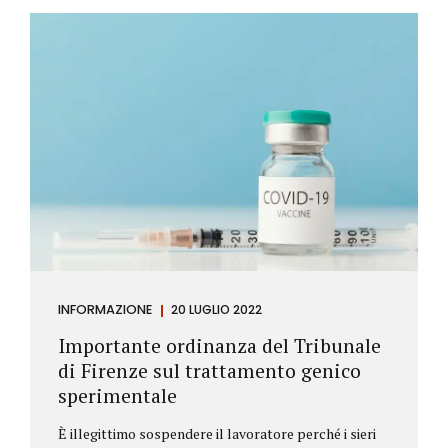
Investitore: è colui che decide di investire il proprio
capitale per trarne un profitto. Gli investitori
differiscono sostanzialmente dagli speculatori per
la durata dei loro investimenti. Gli investitori hanno
un orizzonte temporale di medio lungo periodo nei
loro investimenti, mentre gli speculatori cercano...
INFORMAZIONE
20 LUGLIO 2022
Importante ordinanza del Tribunale
di Firenze sul trattamento genico
sperimentale
È illegittimo sospendere il lavoratore perché i sieri