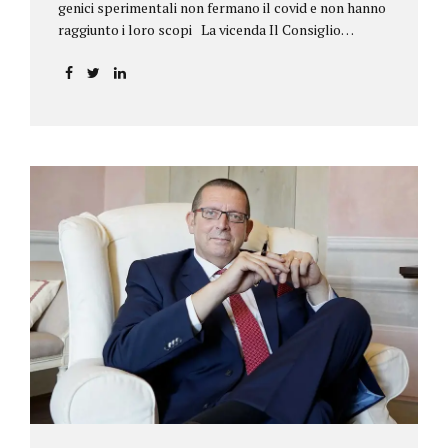
genici sperimentali non fermano il covid e non hanno
raggiunto i loro scopi La vicenda Il Consiglio
dell’ordine degli psicologi della Toscana provvedeva
alla sospensione di una propria iscritta, a causa del
mancato assolvimento dell’obbligo
vaccinale previsto dall’art. 4 del decreto legge n.
44/2021, convertito con modificazioni nella legge n.
76/2021. La psicologa ricorreva in via d’urgenza al
Tribunale di Firenze per chiedere la sospensione di
tale provvedimento, gravemente pregiudizievole per
la propria persona, in quanto impeditivo dello
svolgimento della libera professione. Per il Giudice
fiorentino, Dott.ssa Susanna Zanda, il
provvedimento assunto dal Consiglio lede...