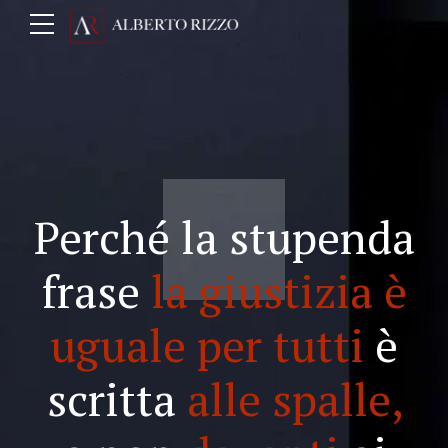
Perché la stupenda
frase
la giustizia è
uguale per tutti
è
scritta
alle spalle,