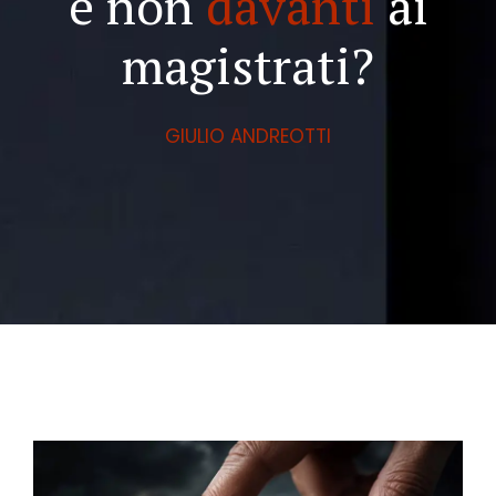
e non
davanti
ai
magistrati?
GIULIO ANDREOTTI