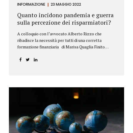
INFORMAZIONE
23 MAGGIO 2022
Quanto incidono pandemia e guerra
sulla percezione dei risparmiatori?
A colloquio con l’avvocato Alberto Rizzo che
ribadisce la necessità per tutti di una corretta
formazione finanziaria di Marisa Quaglia Finito
ufficialmente, anche se i contagi continuano, il
periodo grigio della pandemia da Covid, possiamo
tirare le somme anche su se e come sono cambiate le
abitudini dei risparmiatori. Ne parliamo con
l’avvocato braidese Alberto Rizzo, esperto di diritto
bancario e postale, direttore generale
dell’Accademia di educazione finanziaria presieduta
da Beppe Ghisolfi. Avvocato Rizzo, si sono
registrati cambiamenti sulla percezione della
sicurezza dei propri risparmi? Parto da una
considerazione scientifica. John Ioannidis, noto
professore di medicina, di epidemiologia e...