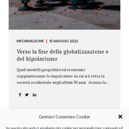
INFORMAZIONE
15 MAGGIO 2022
Verso la fine della globalizzazione e
del bipolarismo
Quali modelli geopolitici ed economici
soppianteranno le impalcature su cui si è retta la
società occidentale negli ultimi 30 anni Avanza la
sfida della de-globalizzazione Nello scorso mese di
aprile ha fatto parecchio discutere il discorso che
l’amministratore delegato del fondo di investimenti
BlackRock, Larry Fink, ha rivolto ai soci. Si tratta di
una lettera annuale che Fink ha inviato agli
Gestisci Consenso Cookie
investitori, nella quale fa il punto sulla situazione
geopolitica ed economica globale, accompagnata da
Su questo sito web ci avvaliamo dei cookie per personalizzare contenuti ed