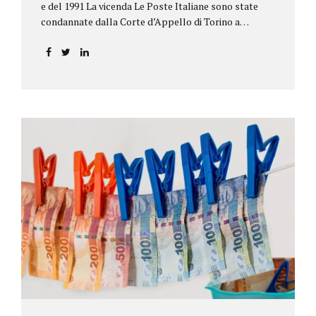
e del 1991 La vicenda Le Poste Italiane sono state
condannate dalla Corte d’Appello di Torino a
riconoscere, a tre risparmiatori di Barolo, somme
per oltre 193.000,00 euro: la sentenza ribalta la
precedente decisione emessa dal Tribunale di Asti. Ai
risparmiatori, titolari di quattro buoni da 5.000.000
lire ciascuno, non erano stati pagati integralmente
gli interessi riportati nel retro dei titoli. E questo a
causa di una modifica dei rendimenti risalente al 1986,
precedente alla loro sottoscrizione, e di un timbro
che Poste aveva messo sopra la tabella, la quale
riportava un generico...