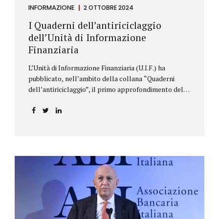
INFORMAZIONE
2 OTTOBRE 2024
I Quaderni dell’antiriciclaggio
dell’Unità di Informazione
Finanziaria
L’Unità di Informazione Finanziaria (U.I.F.) ha
pubblicato, nell’ambito della collana “Quaderni
dell’antiriciclaggio”, il primo approfondimento del
filone Rassegna Normativa, che illustra i principali
aggiornamenti della normativa e della
giurisprudenza in materia AML/CFT relativamente al
primo semestre 2024, con particolare riferimento
all’AML Package. Le principali sezioni della rassegna
riguardano le novità nella disciplina internazionale e
nazionale, e forniscono informazioni su
eventuali consultazioni pubbliche e su pronunce di
particolare rilevanza emesse nell’esercizio
dell’attività giurisdizionale. In questo numero
l’approfondimento è dedicato, in particolare: alla
recente normativa della UE sugli obblighi