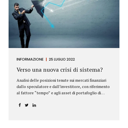
INFORMAZIONE
25 LUGLIO 2022
Verso una nuova crisi di sistema?
Analisi delle posizioni tenute sui mercati finanziari
dallo speculatore e dall’investitore, con riferimento
al fattore “tempo” e agli asset di portafoglio di
Alberto Rizzo Le differenze tra lo speculatore e
l’investitore Nelle definizioni di Wikipedia si legge:
Speculatore: è colui che nella finanza effettua
operazioni rischiose nel tentativo di ottenere un
guadagno da fluttuazioni di mercato in tempi brevi.