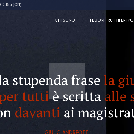
042 Bra (CN)
CHI SONO
I BUONI FRUTTIFERI PO
la stupenda frase
la gi
per tutti
è scritta
alle 
on
davanti
ai magistrat
GIULIO ANDREOTTI