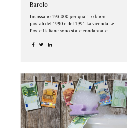
Barolo
Incassano 193.000 per quattro buoni
postali del 1990 e del 1991 La vicenda Le
Poste Italiane sono state condannate
dalla Corte d’Appello di Torino a
riconoscere, a tre risparmiatori di Barolo,
somme per oltre 193.000,00 euro: la
sentenza ribalta la precedente decisione
emessa dal Tribunale di Asti. Ai
risparmiatori, titolari di quattro buoni da
5.000.000 lire ciascuno, non erano stati
pagati integralmente gli interessi
riportati nel retro dei titoli. E questo a
causa di una modifica dei rendimenti
risalente al 1986, precedente alla loro
sottoscrizione, e di un timbro che Poste
aveva messo sopra la tabella, la quale