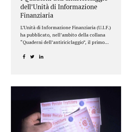
dell’Unità di Informazione
Finanziaria
L’Unità di Informazione Finanziaria (U.I.F.)
ha pubblicato, nell’ambito della collana
“Quaderni dell’antiriciclaggio”, il primo
approfondimento del filone Rassegna
Normativa, che illustra i principali
aggiornamenti della normativa e della
giurisprudenza in materia
AML/CFT relativamente al primo
semestre 2024, con particolare
riferimento all’AML Package. Le principali
sezioni della rassegna riguardano le novità
nella disciplina internazionale e
nazionale, e forniscono informazioni su
eventuali consultazioni pubbliche e
su pronunce di particolare