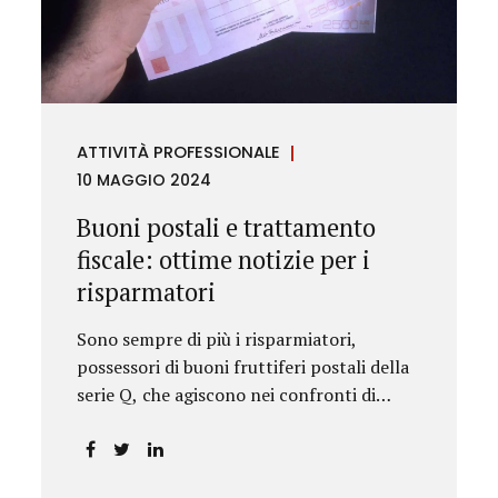
rilevanza emesse nell’esercizio
dell’attività giurisdizionale. In questo
numero l’approfondimento è dedicato, in
particolare: alla recente normativa della
UE sugli obblighi antiriciclaggio (c.d. AML
ATTIVITÀ PROFESSIONALE
Package), tra cui il Regolamento
10 MAGGIO 2024
Antiriciclaggio e la Direttiva AML;
all’AMLA, ovvero alla nuova Autorità
Buoni postali e trattamento
europea che inizierà...
fiscale: ottime notizie per i
risparmatori
Sono sempre di più i risparmiatori,
possessori di buoni fruttiferi postali della
serie Q, che agiscono nei confronti di
Poste Italiane.