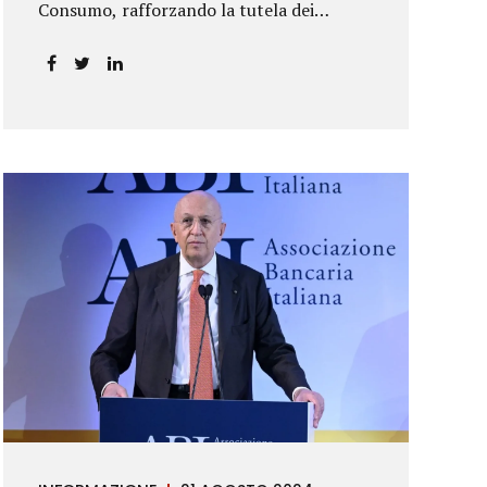
Consumo, rafforzando la tutela dei
risparmiatori. La sentenza apre alla
possibilità di ottenere risarcimenti per chi
ha perso capitale o interessi per
mancanza di informazioni chiare.