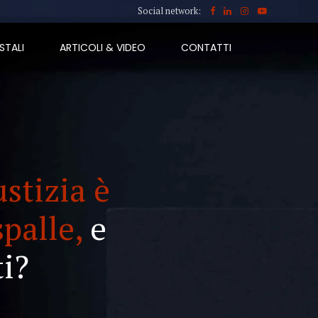
Social network:
STALI
ARTICOLI & VIDEO
CONTATTI
ustizia è
spalle,
e
i?