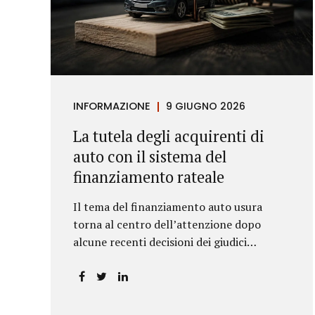
INFORMAZIONE
9 GIUGNO 2026
La tutela degli acquirenti di
auto con il sistema del
finanziamento rateale
Il tema del finanziamento auto usura
torna al centro dell’attenzione dopo
alcune recenti decisioni dei giudici
piemontesi. Le sentenze confermano che
anche i costi assicurativi collegati al
credito possono incidere sul calcolo del
tasso effettivo e aprire la strada a