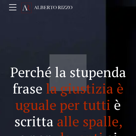
Perché la stupenda
frase
la giustizia è
uguale per tutti
è
scritta
alle spalle,