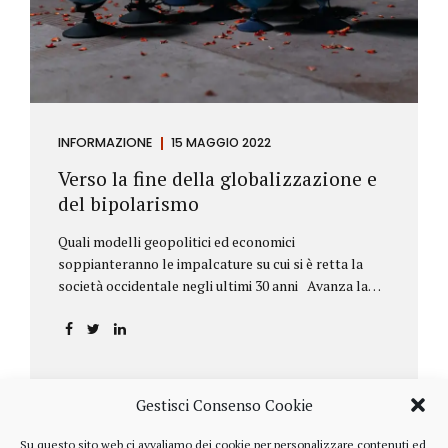
INFORMAZIONE
15 MAGGIO 2022
Verso la fine della globalizzazione e
del bipolarismo
Quali modelli geopolitici ed economici
soppianteranno le impalcature su cui si è retta la
società occidentale negli ultimi 30 anni Avanza la
sfida della de-globalizzazione Nello scorso mese di
aprile ha fatto parecchio discutere il discorso che
l’amministratore delegato del fondo di investimenti
BlackRock, Larry Fink, ha rivolto ai soci. Si tratta di
una lettera annuale che Fink ha inviato agli
Gestisci Consenso Cookie
investitori, nella quale fa il punto sulla situazione
geopolitica ed economica globale, accompagnata da
Su questo sito web ci avvaliamo dei cookie per personalizzare contenuti ed