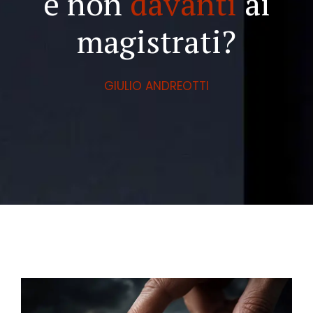
e non
davanti
ai
magistrati?
GIULIO ANDREOTTI