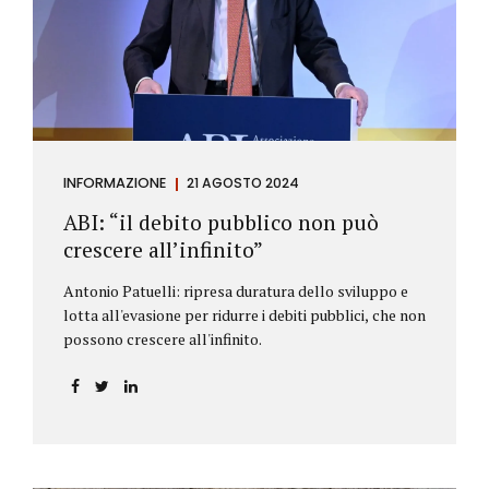
antiriciclaggio (c.d. AML Package), tra cui il
Regolamento Antiriciclaggio e la Direttiva AML;
all’AMLA, ovvero alla nuova Autorità europea che
inizierà...
INFORMAZIONE
21 AGOSTO 2024
ABI: “il debito pubblico non può
crescere all’infinito”
Antonio Patuelli: ripresa duratura dello sviluppo e
lotta all'evasione per ridurre i debiti pubblici, che non
possono crescere all'infinito.