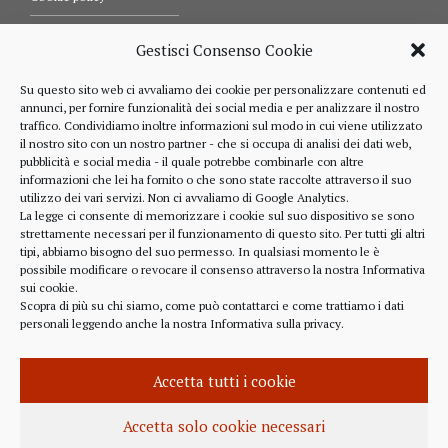
Termini e condizioni d’uso
Gestisci Consenso Cookie
Diritti dell’utente
Su questo sito web ci avvaliamo dei cookie per personalizzare contenuti ed
annunci, per fornire funzionalità dei social media e per analizzare il nostro
Comunicazioni
traffico. Condividiamo inoltre informazioni sul modo in cui viene utilizzato
il nostro sito con un nostro partner - che si occupa di analisi dei dati web,
pubblicità e social media - il quale potrebbe combinarle con altre
informazioni che lei ha fornito o che sono state raccolte attraverso il suo
RIFERIMENTI
utilizzo dei vari servizi. Non ci avvaliamo di Google Analytics.
La legge ci consente di memorizzare i cookie sul suo dispositivo se sono
strettamente necessari per il funzionamento di questo sito. Per tutti gli altri
328 4643900
tipi, abbiamo bisogno del suo permesso. In qualsiasi momento le è
possibile modificare o revocare il consenso attraverso la nostra
Informativa
sui cookie
.
Scopra di più su chi siamo, come può contattarci e come trattiamo i dati
personali leggendo anche la nostra
Informativa sulla privacy
.
alberto.rizzo@ordineavvocatialba.eu
RZZ LRT 72M24 B111O
IT 02916940048
Accetta tutti i cookie
© 2021,
PC.COM
Accetta solo cookie necessari