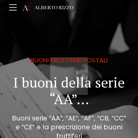
BUONI FRUTTIFERI POSTALI
I buoni della serie
“AA”…
Buoni serie “AA”, “AE”, “AF”, “CB, “CC”
e “CE” e la prescrizione dei buoni
fruttiferi