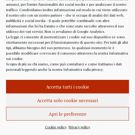
alcune considerazioni sui profitti generati dalle
annunci, per fornire funzionalità dei social media e per analizzare il nostro
traffico. Condividiamo inoltre informazioni sul modo in cui viene utilizzato
scelte finanziarie operate dal fondo BlackRock.
il nostro sito con un nostro partner - che si occupa di analisi dei dati web,
Occorre leggere molto attentamente il testo della
pubblicità e social media - il quale potrebbe combinarle con altre
lettera
informazioni che lei ha fornito o che sono state raccolte attraverso il suo
(https://www.blackrock.com/corporate/investor-
utilizzo dei vari servizi. Non ci avvaliamo di Google Analytics.
relations/larry-fink-chairmans-letter). Fink afferma
La legge ci consente di memorizzare i cookie sul suo dispositivo se sono
strettamente necessari per il funzionamento di questo sito. Per tutti gli altri
chiaramente che...
tipi, abbiamo bisogno del suo permesso. In qualsiasi momento le è
possibile modificare o revocare il consenso attraverso la nostra
Informativa
sui cookie
.
Scopra di più su chi siamo, come può contattarci e come trattiamo i dati
personali leggendo anche la nostra
Informativa sulla privacy
.
INFORMAZIONE
27 APRILE 2022
Accetta tutti i cookie
Istanza per l’abrogazione
dell’obbligo vaccinale al Governo
Accetta solo cookie necessari
Italiano e alla Commissione Europea
Apri le preferenze
Istanza al Governo Italiano ed alla Commissione
Europea per l’abrogazione della normativa
Cookie policy
Privacy policy
sull’obbligo vaccinale, in quanto violatrice della