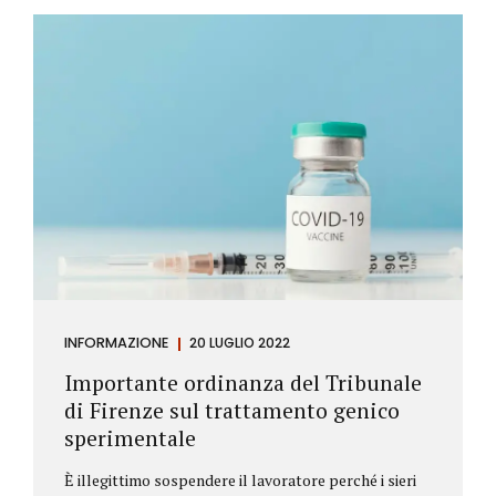
Investitore: è colui che decide di investire il proprio
capitale per trarne un profitto. Gli investitori
differiscono sostanzialmente dagli speculatori per
la durata dei loro investimenti. Gli investitori hanno
un orizzonte temporale di medio lungo periodo nei
loro investimenti, mentre gli speculatori cercano...
INFORMAZIONE
20 LUGLIO 2022
Importante ordinanza del Tribunale
di Firenze sul trattamento genico
sperimentale
È illegittimo sospendere il lavoratore perché i sieri