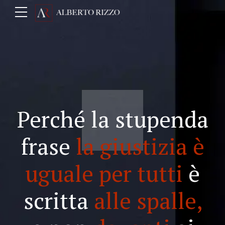
Perché la stupenda
frase
la giustizia è
uguale per tutti
è
scritta
alle spalle,