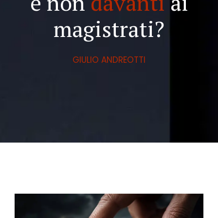
e non
davanti
ai
magistrati?
GIULIO ANDREOTTI