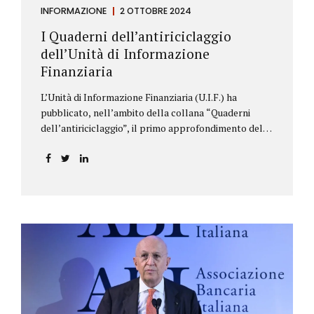
INFORMAZIONE
2 OTTOBRE 2024
I Quaderni dell’antiriciclaggio
dell’Unità di Informazione
Finanziaria
L’Unità di Informazione Finanziaria (U.I.F.) ha
pubblicato, nell’ambito della collana “Quaderni
dell’antiriciclaggio”, il primo approfondimento del
filone Rassegna Normativa, che illustra i principali
aggiornamenti della normativa e della
giurisprudenza in materia AML/CFT relativamente al
primo semestre 2024, con particolare riferimento
all’AML Package. Le principali sezioni della rassegna
riguardano le novità nella disciplina internazionale e
nazionale, e forniscono informazioni su
eventuali consultazioni pubbliche e su pronunce di
particolare rilevanza emesse nell’esercizio
dell’attività giurisdizionale. In questo numero
l’approfondimento è dedicato, in particolare: alla
recente normativa della UE sugli obblighi