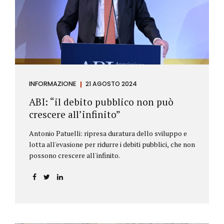
antiriciclaggio (c.d. AML Package), tra cui il
Regolamento Antiriciclaggio e la Direttiva AML;
all’AMLA, ovvero alla nuova Autorità europea che
inizierà...
INFORMAZIONE
21 AGOSTO 2024
ABI: “il debito pubblico non può
crescere all’infinito”
Antonio Patuelli: ripresa duratura dello sviluppo e
lotta all'evasione per ridurre i debiti pubblici, che non
possono crescere all'infinito.