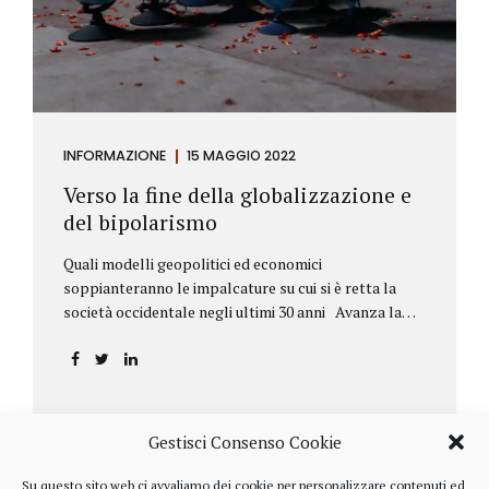
INFORMAZIONE
15 MAGGIO 2022
Verso la fine della globalizzazione e
del bipolarismo
Quali modelli geopolitici ed economici
soppianteranno le impalcature su cui si è retta la
società occidentale negli ultimi 30 anni Avanza la
sfida della de-globalizzazione Nello scorso mese di
aprile ha fatto parecchio discutere il discorso che
l’amministratore delegato del fondo di investimenti
BlackRock, Larry Fink, ha rivolto ai soci. Si tratta di
una lettera annuale che Fink ha inviato agli
Gestisci Consenso Cookie
investitori, nella quale fa il punto sulla situazione
geopolitica ed economica globale, accompagnata da
Su questo sito web ci avvaliamo dei cookie per personalizzare contenuti ed