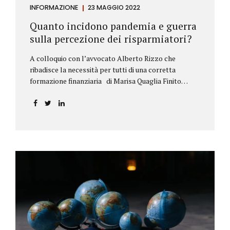
INFORMAZIONE
23 MAGGIO 2022
Quanto incidono pandemia e guerra
sulla percezione dei risparmiatori?
A colloquio con l’avvocato Alberto Rizzo che
ribadisce la necessità per tutti di una corretta
formazione finanziaria di Marisa Quaglia Finito
ufficialmente, anche se i contagi continuano, il
periodo grigio della pandemia da Covid, possiamo
tirare le somme anche su se e come sono cambiate le
abitudini dei risparmiatori. Ne parliamo con
l’avvocato braidese Alberto Rizzo, esperto di diritto
bancario e postale, direttore generale
dell’Accademia di educazione finanziaria presieduta
da Beppe Ghisolfi. Avvocato Rizzo, si sono
registrati cambiamenti sulla percezione della
sicurezza dei propri risparmi? Parto da una
considerazione scientifica. John Ioannidis, noto
professore di medicina, di epidemiologia e...