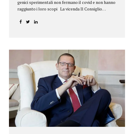
genici sperimentali non fermano il covid e non hanno
raggiunto i loro scopi La vicenda Il Consiglio
dell’ordine degli psicologi della Toscana provvedeva
alla sospensione di una propria iscritta, a causa del
mancato assolvimento dell’obbligo
vaccinale previsto dall’art. 4 del decreto legge n.
44/2021, convertito con modificazioni nella legge n.
76/2021. La psicologa ricorreva in via d’urgenza al
Tribunale di Firenze per chiedere la sospensione di
tale provvedimento, gravemente pregiudizievole per
la propria persona, in quanto impeditivo dello
svolgimento della libera professione. Per il Giudice
fiorentino, Dott.ssa Susanna Zanda, il
provvedimento assunto dal Consiglio lede...