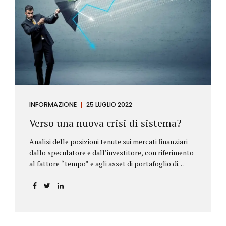
INFORMAZIONE
25 LUGLIO 2022
Verso una nuova crisi di sistema?
Analisi delle posizioni tenute sui mercati finanziari
dallo speculatore e dall’investitore, con riferimento
al fattore “tempo” e agli asset di portafoglio di
Alberto Rizzo Le differenze tra lo speculatore e
l’investitore Nelle definizioni di Wikipedia si legge:
Speculatore: è colui che nella finanza effettua
operazioni rischiose nel tentativo di ottenere un
guadagno da fluttuazioni di mercato in tempi brevi.