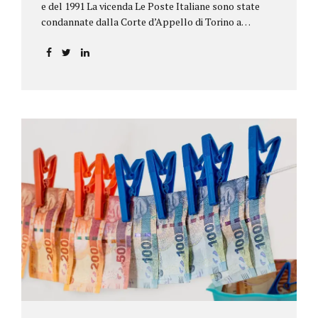
e del 1991 La vicenda Le Poste Italiane sono state
condannate dalla Corte d’Appello di Torino a
riconoscere, a tre risparmiatori di Barolo, somme
per oltre 193.000,00 euro: la sentenza ribalta la
precedente decisione emessa dal Tribunale di Asti. Ai
risparmiatori, titolari di quattro buoni da 5.000.000
lire ciascuno, non erano stati pagati integralmente
gli interessi riportati nel retro dei titoli. E questo a
causa di una modifica dei rendimenti risalente al 1986,
precedente alla loro sottoscrizione, e di un timbro
che Poste aveva messo sopra la tabella, la quale
riportava un generico...