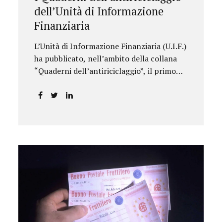
dell’Unità di Informazione
Finanziaria
L’Unità di Informazione Finanziaria (U.I.F.)
ha pubblicato, nell’ambito della collana
“Quaderni dell’antiriciclaggio”, il primo
approfondimento del filone Rassegna
Normativa, che illustra i principali
aggiornamenti della normativa e della
giurisprudenza in materia
AML/CFT relativamente al primo
semestre 2024, con particolare
riferimento all’AML Package. Le principali
sezioni della rassegna riguardano le novità
nella disciplina internazionale e
nazionale, e forniscono informazioni su
eventuali consultazioni pubbliche e
su pronunce di particolare