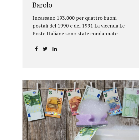
Barolo
Incassano 193.000 per quattro buoni
postali del 1990 e del 1991 La vicenda Le
Poste Italiane sono state condannate
dalla Corte d’Appello di Torino a
riconoscere, a tre risparmiatori di Barolo,
somme per oltre 193.000,00 euro: la
sentenza ribalta la precedente decisione
emessa dal Tribunale di Asti. Ai
risparmiatori, titolari di quattro buoni da
5.000.000 lire ciascuno, non erano stati
pagati integralmente gli interessi
riportati nel retro dei titoli. E questo a
causa di una modifica dei rendimenti
risalente al 1986, precedente alla loro
sottoscrizione, e di un timbro che Poste
aveva messo sopra la tabella, la quale