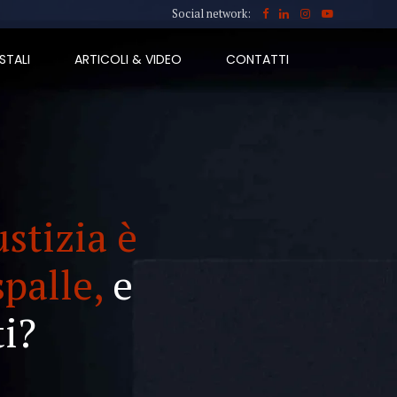
Social network:
STALI
ARTICOLI & VIDEO
CONTATTI
ustizia è
spalle,
e
i?