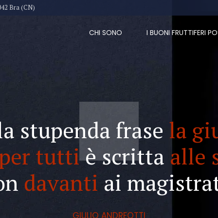
042 Bra (CN)
CHI SONO
I BUONI FRUTTIFERI PO
la stupenda frase
la gi
per tutti
è scritta
alle 
on
davanti
ai magistrat
GIULIO ANDREOTTI