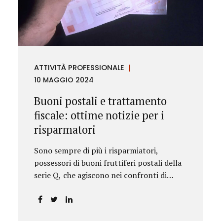
rilevanza emesse nell’esercizio
dell’attività giurisdizionale. In questo
numero l’approfondimento è dedicato, in
particolare: alla recente normativa della
UE sugli obblighi antiriciclaggio (c.d. AML
ATTIVITÀ PROFESSIONALE
Package), tra cui il Regolamento
10 MAGGIO 2024
Antiriciclaggio e la Direttiva AML;
all’AMLA, ovvero alla nuova Autorità
Buoni postali e trattamento
europea che inizierà...
fiscale: ottime notizie per i
risparmatori
Sono sempre di più i risparmiatori,
possessori di buoni fruttiferi postali della
serie Q, che agiscono nei confronti di
Poste Italiane.