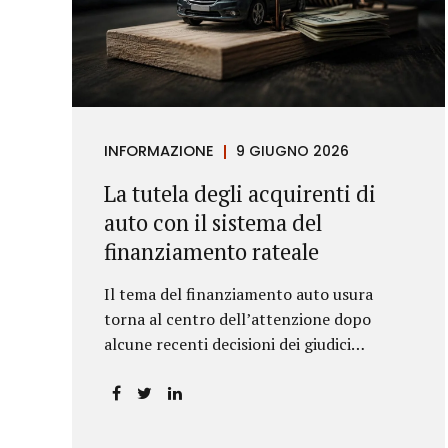
INFORMAZIONE
9 GIUGNO 2026
La tutela degli acquirenti di
auto con il sistema del
finanziamento rateale
Il tema del finanziamento auto usura
torna al centro dell’attenzione dopo
alcune recenti decisioni dei giudici
piemontesi. Le sentenze confermano che
anche i costi assicurativi collegati al
credito possono incidere sul calcolo del
tasso effettivo e aprire la strada a