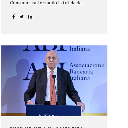
Consumo, rafforzando la tutela dei
risparmiatori. La sentenza apre alla
possibilità di ottenere risarcimenti per chi
ha perso capitale o interessi per
mancanza di informazioni chiare.