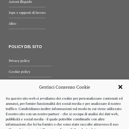
Azioni illiquide
Inps e rapporti di lavoro
Altro
POLICY DEL SITO
Privacy policy
Cookie policy
Termini e condizioni d’uso
Gestisci Consenso Cookie
Diritti dell’utente
Su questo sito web ci avvaliamo dei cookie per personalizzare contenuti ed
annunci, per fornire funzionalità dei social media e per analizzare il nostro
Comunicazioni
traffico. Condividiamo inoltre informazioni sul modo in cui viene utilizzato
il nostro sito con un nostro partner - che si occupa di analisi dei dati web,
pubblicità e social media - il quale potrebbe combinarle con altre
informazioni che lei ha fornito o che sono state raccolte attraverso il suo
RIFERIMENTI