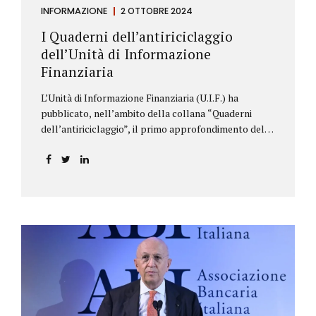
INFORMAZIONE
2 OTTOBRE 2024
I Quaderni dell’antiriciclaggio
dell’Unità di Informazione
Finanziaria
L’Unità di Informazione Finanziaria (U.I.F.) ha
pubblicato, nell’ambito della collana “Quaderni
dell’antiriciclaggio”, il primo approfondimento del
filone Rassegna Normativa, che illustra i principali
aggiornamenti della normativa e della
giurisprudenza in materia AML/CFT relativamente al
primo semestre 2024, con particolare riferimento
all’AML Package. Le principali sezioni della rassegna
riguardano le novità nella disciplina internazionale e
nazionale, e forniscono informazioni su
eventuali consultazioni pubbliche e su pronunce di
particolare rilevanza emesse nell’esercizio
dell’attività giurisdizionale. In questo numero
l’approfondimento è dedicato, in particolare: alla
recente normativa della UE sugli obblighi