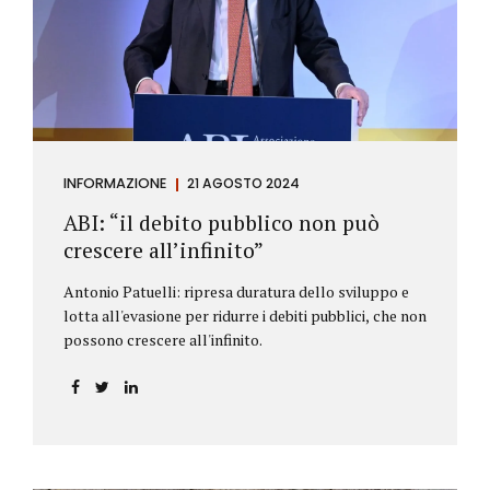
antiriciclaggio (c.d. AML Package), tra cui il
Regolamento Antiriciclaggio e la Direttiva AML;
all’AMLA, ovvero alla nuova Autorità europea che
inizierà...
INFORMAZIONE
21 AGOSTO 2024
ABI: “il debito pubblico non può
crescere all’infinito”
Antonio Patuelli: ripresa duratura dello sviluppo e
lotta all'evasione per ridurre i debiti pubblici, che non
possono crescere all'infinito.