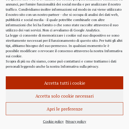
alcune considerazioni sui profitti generati dalle
annunci, per fornire funzionalità dei social media e per analizzare il nostro
traffico. Condividiamo inoltre informazioni sul modo in cui viene utilizzato
scelte finanziarie operate dal fondo BlackRock.
il nostro sito con un nostro partner - che si occupa di analisi dei dati web,
Occorre leggere molto attentamente il testo della
pubblicità e social media - il quale potrebbe combinarle con altre
lettera
informazioni che lei ha fornito o che sono state raccolte attraverso il suo
(https://www.blackrock.com/corporate/investor-
utilizzo dei vari servizi. Non ci avvaliamo di Google Analytics.
relations/larry-fink-chairmans-letter). Fink afferma
La legge ci consente di memorizzare i cookie sul suo dispositivo se sono
strettamente necessari per il funzionamento di questo sito. Per tutti gli altri
chiaramente che...
tipi, abbiamo bisogno del suo permesso. In qualsiasi momento le è
possibile modificare o revocare il consenso attraverso la nostra
Informativa
sui cookie
.
Scopra di più su chi siamo, come può contattarci e come trattiamo i dati
personali leggendo anche la nostra
Informativa sulla privacy
.
INFORMAZIONE
27 APRILE 2022
Accetta tutti i cookie
Istanza per l’abrogazione
dell’obbligo vaccinale al Governo
Accetta solo cookie necessari
Italiano e alla Commissione Europea
Apri le preferenze
Istanza al Governo Italiano ed alla Commissione
Europea per l’abrogazione della normativa
Cookie policy
Privacy policy
sull’obbligo vaccinale, in quanto violatrice della