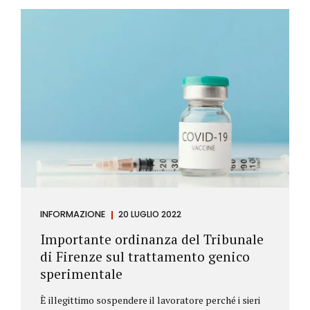
Investitore: è colui che decide di investire il proprio
capitale per trarne un profitto. Gli investitori
differiscono sostanzialmente dagli speculatori per
la durata dei loro investimenti. Gli investitori hanno
un orizzonte temporale di medio lungo periodo nei
loro investimenti, mentre gli speculatori cercano...
INFORMAZIONE
20 LUGLIO 2022
Importante ordinanza del Tribunale
di Firenze sul trattamento genico
sperimentale
È illegittimo sospendere il lavoratore perché i sieri