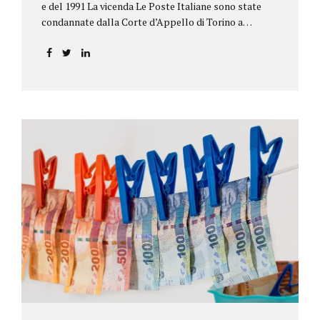
e del 1991 La vicenda Le Poste Italiane sono state
condannate dalla Corte d’Appello di Torino a
riconoscere, a tre risparmiatori di Barolo, somme
per oltre 193.000,00 euro: la sentenza ribalta la
precedente decisione emessa dal Tribunale di Asti. Ai
risparmiatori, titolari di quattro buoni da 5.000.000
lire ciascuno, non erano stati pagati integralmente
gli interessi riportati nel retro dei titoli. E questo a
causa di una modifica dei rendimenti risalente al 1986,
precedente alla loro sottoscrizione, e di un timbro
che Poste aveva messo sopra la tabella, la quale
riportava un generico...