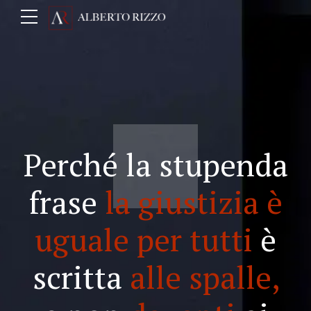
Perché la stupenda
frase
la giustizia è
uguale per tutti
è
scritta
alle spalle,