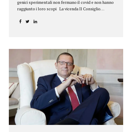
genici sperimentali non fermano il covid e non hanno
raggiunto i loro scopi La vicenda Il Consiglio
dell’ordine degli psicologi della Toscana provvedeva
alla sospensione di una propria iscritta, a causa del
mancato assolvimento dell’obbligo
vaccinale previsto dall’art. 4 del decreto legge n.
44/2021, convertito con modificazioni nella legge n.
76/2021. La psicologa ricorreva in via d’urgenza al
Tribunale di Firenze per chiedere la sospensione di
tale provvedimento, gravemente pregiudizievole per
la propria persona, in quanto impeditivo dello
svolgimento della libera professione. Per il Giudice
fiorentino, Dott.ssa Susanna Zanda, il
provvedimento assunto dal Consiglio lede...