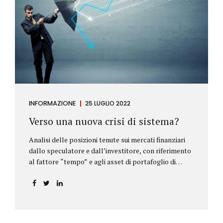
INFORMAZIONE
25 LUGLIO 2022
Verso una nuova crisi di sistema?
Analisi delle posizioni tenute sui mercati finanziari
dallo speculatore e dall’investitore, con riferimento
al fattore “tempo” e agli asset di portafoglio di
Alberto Rizzo Le differenze tra lo speculatore e
l’investitore Nelle definizioni di Wikipedia si legge:
Speculatore: è colui che nella finanza effettua
operazioni rischiose nel tentativo di ottenere un
guadagno da fluttuazioni di mercato in tempi brevi.