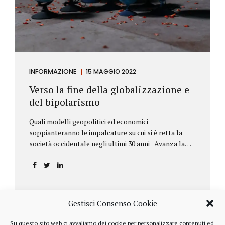
INFORMAZIONE
15 MAGGIO 2022
Verso la fine della globalizzazione e
del bipolarismo
Quali modelli geopolitici ed economici
soppianteranno le impalcature su cui si è retta la
società occidentale negli ultimi 30 anni Avanza la
sfida della de-globalizzazione Nello scorso mese di
aprile ha fatto parecchio discutere il discorso che
l’amministratore delegato del fondo di investimenti
BlackRock, Larry Fink, ha rivolto ai soci. Si tratta di
una lettera annuale che Fink ha inviato agli
Gestisci Consenso Cookie
investitori, nella quale fa il punto sulla situazione
geopolitica ed economica globale, accompagnata da
Su questo sito web ci avvaliamo dei cookie per personalizzare contenuti ed