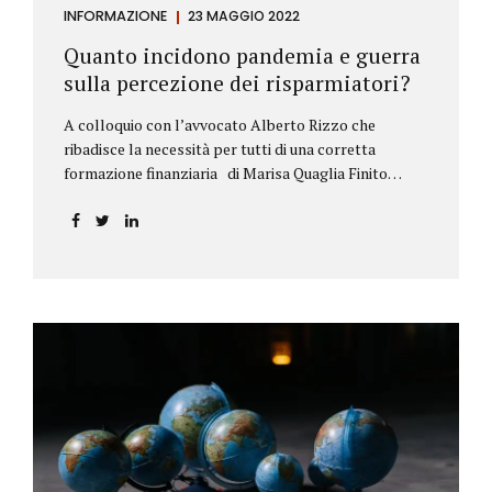
INFORMAZIONE
23 MAGGIO 2022
Quanto incidono pandemia e guerra
sulla percezione dei risparmiatori?
A colloquio con l’avvocato Alberto Rizzo che
ribadisce la necessità per tutti di una corretta
formazione finanziaria di Marisa Quaglia Finito
ufficialmente, anche se i contagi continuano, il
periodo grigio della pandemia da Covid, possiamo
tirare le somme anche su se e come sono cambiate le
abitudini dei risparmiatori. Ne parliamo con
l’avvocato braidese Alberto Rizzo, esperto di diritto
bancario e postale, direttore generale
dell’Accademia di educazione finanziaria presieduta
da Beppe Ghisolfi. Avvocato Rizzo, si sono
registrati cambiamenti sulla percezione della
sicurezza dei propri risparmi? Parto da una
considerazione scientifica. John Ioannidis, noto
professore di medicina, di epidemiologia e...