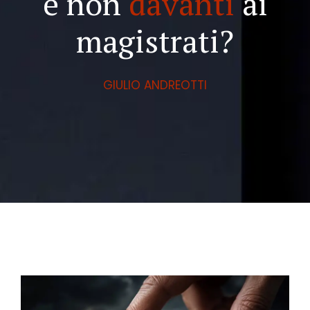
e non
davanti
ai
magistrati?
GIULIO ANDREOTTI