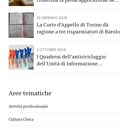
Codice del Consumo a tutela dei
risparmiatori titolari di buoni
23 GENNAIO 2025
fruttiferi postali.
La Corte d’Appello di Torino dà
ragione a tre risparmiatori di Barolo
2 OTTOBRE 2024
I Quaderni dell’antiriciclaggio
dell'Unità di Informazione
Finanziaria
Aree tematiche
Attività professionale
Cultura Civica