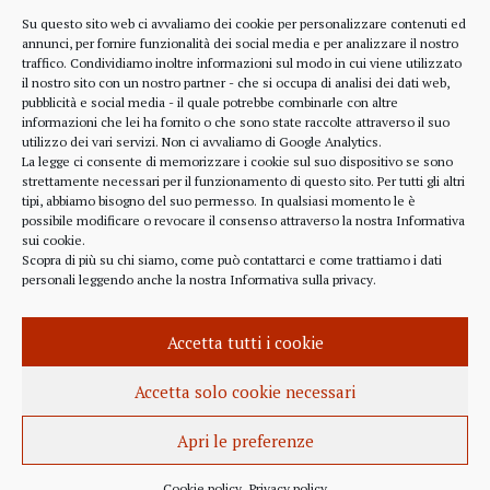
Diritti dell’utente
Su questo sito web ci avvaliamo dei cookie per personalizzare contenuti ed
annunci, per fornire funzionalità dei social media e per analizzare il nostro
Comunicazioni
traffico. Condividiamo inoltre informazioni sul modo in cui viene utilizzato
il nostro sito con un nostro partner - che si occupa di analisi dei dati web,
pubblicità e social media - il quale potrebbe combinarle con altre
informazioni che lei ha fornito o che sono state raccolte attraverso il suo
RIFERIMENTI
utilizzo dei vari servizi. Non ci avvaliamo di Google Analytics.
La legge ci consente di memorizzare i cookie sul suo dispositivo se sono
strettamente necessari per il funzionamento di questo sito. Per tutti gli altri
328 4643900
tipi, abbiamo bisogno del suo permesso. In qualsiasi momento le è
possibile modificare o revocare il consenso attraverso la nostra
Informativa
sui cookie
.
Scopra di più su chi siamo, come può contattarci e come trattiamo i dati
personali leggendo anche la nostra
Informativa sulla privacy
.
alberto.rizzo@ordineavvocatialba.eu
RZZ LRT 72M24 B111O
IT 02916940048
Accetta tutti i cookie
© 2021,
PC.COM
Accetta solo cookie necessari
Apri le preferenze
Cookie policy
Privacy policy