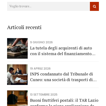
Articoli recenti
9 GIUGNO 2026
La tutela degli acquirenti di auto
con il sistema del finanziamento
rateale
19 APRILE 2026
INPS condannato dal Tribunale di
Cuneo: una società di trasporti di
Fossano vince una causa grazie
all’Avv. Alberto Rizzo di Bra
13 SETTEMBRE 2025
Buoni fruttiferi postali: il TAR Lazio
conferma la piena applicazione del