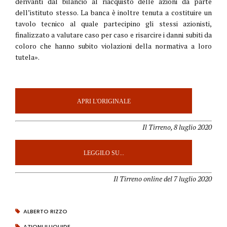
deri­vanti dal bilancio al riacquisto delle azioni da parte
dell’istitu­to stesso. La banca è inoltre te­nuta a costituire un
tavolo tec­nico al quale partecipino gli stessi azionisti,
finalizzato a va­lutare caso per caso e risarcire i danni subiti da
coloro che hanno subito violazioni della normativa a loro
tutela».
APRI L'ORIGINALE
Il Tirreno, 8 luglio 2020
LEGGILO SU...
Il Tirreno online del 7 luglio 2020
ALBERTO RIZZO
AZIONI ILLIQUIDE