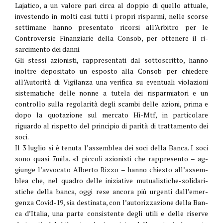
Lajatico, a un valo­re pari circa al doppio di quello attuale,
investendo in molti ca­si tutti i propri risparmi, nelle scorse
settimane hanno pre­sentato ricorsi all’Arbitro per le
Controversie Finanziarie della Consob, per ottenere il ri­
sarcimento dei danni.
Gli stes­si azionisti, rappresentati dal sottoscritto, hanno
inoltre de­positato un esposto alla Con­sob per chiedere
all’Autorità di Vigilanza una verifica su eventuali violazioni
sistemati­che delle nonne a tutela dei ri­sparmiatori e un
controllo sul­la regolarità degli scambi delle azioni, prima e
dopo la quota­zione sul mercato Hi-Mtf, in particolare
riguardo al rispet­to del principio di parità di trat­tamento dei
soci.
Il 3 luglio si è tenuta l’assem­blea dei soci della Banca. I soci
sono quasi 7mila. «I piccoli azionisti che rappresento – ag­
giunge l’avvocato Alberto Riz­zo – hanno chiesto all’assem­
blea che, nel quadro delle ini­ziative mutualistiche-solidari­
stiche della banca, oggi rese ancora più urgenti dall’emer­
genza Covid-19, sia destinata, con l’autorizzazione della Ban­
ca d’Italia, una parte consisten­te degli utili e delle riserve