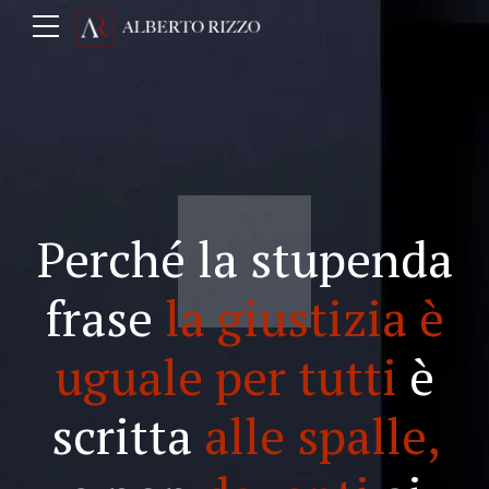
Perché la stupenda
frase
la giustizia è
uguale per tutti
è
scritta
alle spalle,