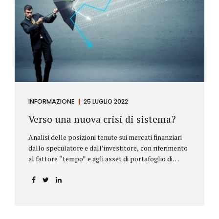
INFORMAZIONE
25 LUGLIO 2022
Verso una nuova crisi di sistema?
Analisi delle posizioni tenute sui mercati finanziari
dallo speculatore e dall’investitore, con riferimento
al fattore “tempo” e agli asset di portafoglio di
Alberto Rizzo Le differenze tra lo speculatore e
l’investitore Nelle definizioni di Wikipedia si legge:
Speculatore: è colui che nella finanza effettua
operazioni rischiose nel tentativo di ottenere un
guadagno da fluttuazioni di mercato in tempi brevi.