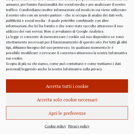
alcune considerazioni sui profitti generati dalle
annunci, per fornire funzionalità dei social media e per analizzare il nostro
traffico. Condividiamo inoltre informazioni sul modo in cui viene utilizzato
scelte finanziarie operate dal fondo BlackRock.
il nostro sito con un nostro partner - che si occupa di analisi dei dati web,
Occorre leggere molto attentamente il testo della
pubblicità e social media - il quale potrebbe combinarle con altre
lettera
informazioni che lei ha fornito o che sono state raccolte attraverso il suo
(https://www.blackrock.com/corporate/investor-
utilizzo dei vari servizi. Non ci avvaliamo di Google Analytics.
relations/larry-fink-chairmans-letter). Fink afferma
La legge ci consente di memorizzare i cookie sul suo dispositivo se sono
strettamente necessari per il funzionamento di questo sito. Per tutti gli altri
chiaramente che...
tipi, abbiamo bisogno del suo permesso. In qualsiasi momento le è
possibile modificare o revocare il consenso attraverso la nostra
Informativa
sui cookie
.
Scopra di più su chi siamo, come può contattarci e come trattiamo i dati
personali leggendo anche la nostra
Informativa sulla privacy
.
INFORMAZIONE
27 APRILE 2022
Accetta tutti i cookie
Istanza per l’abrogazione
dell’obbligo vaccinale al Governo
Accetta solo cookie necessari
Italiano e alla Commissione Europea
Apri le preferenze
Istanza al Governo Italiano ed alla Commissione
Europea per l’abrogazione della normativa
Cookie policy
Privacy policy
sull’obbligo vaccinale, in quanto violatrice della