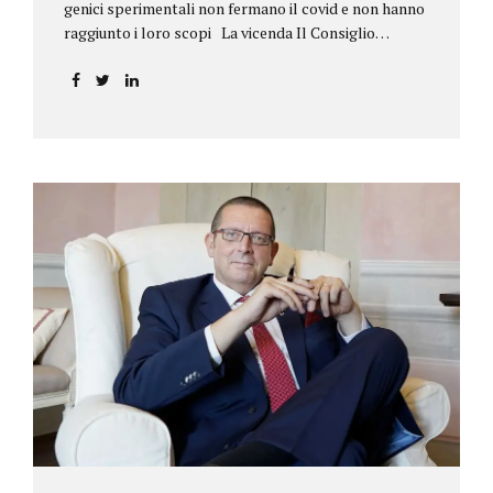
genici sperimentali non fermano il covid e non hanno
raggiunto i loro scopi La vicenda Il Consiglio
dell’ordine degli psicologi della Toscana provvedeva
alla sospensione di una propria iscritta, a causa del
mancato assolvimento dell’obbligo
vaccinale previsto dall’art. 4 del decreto legge n.
44/2021, convertito con modificazioni nella legge n.
76/2021. La psicologa ricorreva in via d’urgenza al
Tribunale di Firenze per chiedere la sospensione di
tale provvedimento, gravemente pregiudizievole per
la propria persona, in quanto impeditivo dello
svolgimento della libera professione. Per il Giudice
fiorentino, Dott.ssa Susanna Zanda, il
provvedimento assunto dal Consiglio lede...