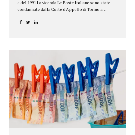
e del 1991 La vicenda Le Poste Italiane sono state
condannate dalla Corte d’Appello di Torino a
riconoscere, a tre risparmiatori di Barolo, somme
per oltre 193.000,00 euro: la sentenza ribalta la
precedente decisione emessa dal Tribunale di Asti. Ai
risparmiatori, titolari di quattro buoni da 5.000.000
lire ciascuno, non erano stati pagati integralmente
gli interessi riportati nel retro dei titoli. E questo a
causa di una modifica dei rendimenti risalente al 1986,
precedente alla loro sottoscrizione, e di un timbro
che Poste aveva messo sopra la tabella, la quale
riportava un generico...