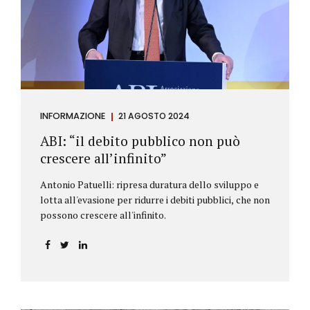
antiriciclaggio (c.d. AML Package), tra cui il
Regolamento Antiriciclaggio e la Direttiva AML;
all’AMLA, ovvero alla nuova Autorità europea che
inizierà...
INFORMAZIONE
21 AGOSTO 2024
ABI: “il debito pubblico non può
crescere all’infinito”
Antonio Patuelli: ripresa duratura dello sviluppo e
lotta all'evasione per ridurre i debiti pubblici, che non
possono crescere all'infinito.