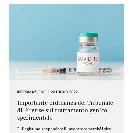
Investitore: è colui che decide di investire il proprio
capitale per trarne un profitto. Gli investitori
differiscono sostanzialmente dagli speculatori per
la durata dei loro investimenti. Gli investitori hanno
un orizzonte temporale di medio lungo periodo nei
loro investimenti, mentre gli speculatori cercano...
INFORMAZIONE
20 LUGLIO 2022
Importante ordinanza del Tribunale
di Firenze sul trattamento genico
sperimentale
È illegittimo sospendere il lavoratore perché i sieri