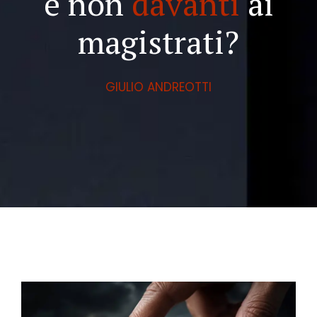
e non
davanti
ai
magistrati?
GIULIO ANDREOTTI