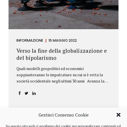
INFORMAZIONE
15 MAGGIO 2022
Verso la fine della globalizzazione e
del bipolarismo
Quali modelli geopolitici ed economici
soppianteranno le impalcature su cui si è retta la
società occidentale negli ultimi 30 anni Avanza la
sfida della de-globalizzazione Nello scorso mese di
aprile ha fatto parecchio discutere il discorso che
l’amministratore delegato del fondo di investimenti
BlackRock, Larry Fink, ha rivolto ai soci. Si tratta di
una lettera annuale che Fink ha inviato agli
Gestisci Consenso Cookie
investitori, nella quale fa il punto sulla situazione
geopolitica ed economica globale, accompagnata da
Su questo sito web ci avvaliamo dei cookie per personalizzare contenuti ed