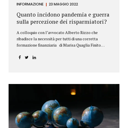
INFORMAZIONE
23 MAGGIO 2022
Quanto incidono pandemia e guerra
sulla percezione dei risparmiatori?
A colloquio con l’avvocato Alberto Rizzo che
ribadisce la necessità per tutti di una corretta
formazione finanziaria di Marisa Quaglia Finito
ufficialmente, anche se i contagi continuano, il
periodo grigio della pandemia da Covid, possiamo
tirare le somme anche su se e come sono cambiate le
abitudini dei risparmiatori. Ne parliamo con
l’avvocato braidese Alberto Rizzo, esperto di diritto
bancario e postale, direttore generale
dell’Accademia di educazione finanziaria presieduta
da Beppe Ghisolfi. Avvocato Rizzo, si sono
registrati cambiamenti sulla percezione della
sicurezza dei propri risparmi? Parto da una
considerazione scientifica. John Ioannidis, noto
professore di medicina, di epidemiologia e...