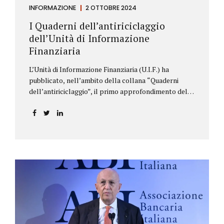
INFORMAZIONE
2 OTTOBRE 2024
I Quaderni dell’antiriciclaggio
dell’Unità di Informazione
Finanziaria
L’Unità di Informazione Finanziaria (U.I.F.) ha
pubblicato, nell’ambito della collana “Quaderni
dell’antiriciclaggio”, il primo approfondimento del
filone Rassegna Normativa, che illustra i principali
aggiornamenti della normativa e della
giurisprudenza in materia AML/CFT relativamente al
primo semestre 2024, con particolare riferimento
all’AML Package. Le principali sezioni della rassegna
riguardano le novità nella disciplina internazionale e
nazionale, e forniscono informazioni su
eventuali consultazioni pubbliche e su pronunce di
particolare rilevanza emesse nell’esercizio
dell’attività giurisdizionale. In questo numero
l’approfondimento è dedicato, in particolare: alla
recente normativa della UE sugli obblighi