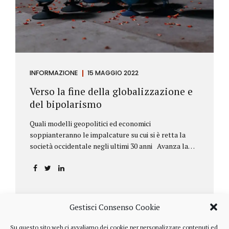
INFORMAZIONE
15 MAGGIO 2022
Verso la fine della globalizzazione e
del bipolarismo
Quali modelli geopolitici ed economici
soppianteranno le impalcature su cui si è retta la
società occidentale negli ultimi 30 anni Avanza la
sfida della de-globalizzazione Nello scorso mese di
aprile ha fatto parecchio discutere il discorso che
l’amministratore delegato del fondo di investimenti
BlackRock, Larry Fink, ha rivolto ai soci. Si tratta di
una lettera annuale che Fink ha inviato agli
Gestisci Consenso Cookie
investitori, nella quale fa il punto sulla situazione
geopolitica ed economica globale, accompagnata da
Su questo sito web ci avvaliamo dei cookie per personalizzare contenuti ed