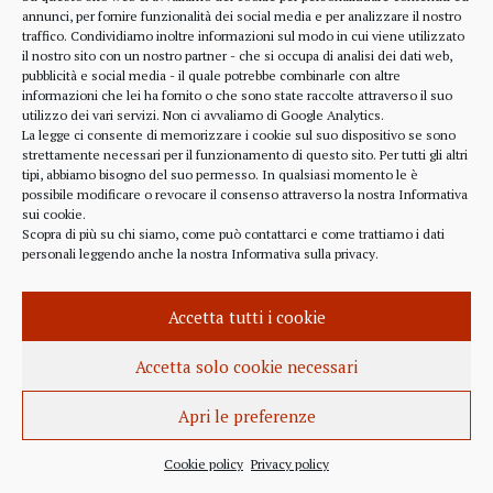
alcune considerazioni sui profitti generati dalle
annunci, per fornire funzionalità dei social media e per analizzare il nostro
traffico. Condividiamo inoltre informazioni sul modo in cui viene utilizzato
scelte finanziarie operate dal fondo BlackRock.
il nostro sito con un nostro partner - che si occupa di analisi dei dati web,
Occorre leggere molto attentamente il testo della
pubblicità e social media - il quale potrebbe combinarle con altre
lettera
informazioni che lei ha fornito o che sono state raccolte attraverso il suo
(https://www.blackrock.com/corporate/investor-
utilizzo dei vari servizi. Non ci avvaliamo di Google Analytics.
relations/larry-fink-chairmans-letter). Fink afferma
La legge ci consente di memorizzare i cookie sul suo dispositivo se sono
strettamente necessari per il funzionamento di questo sito. Per tutti gli altri
chiaramente che...
tipi, abbiamo bisogno del suo permesso. In qualsiasi momento le è
possibile modificare o revocare il consenso attraverso la nostra
Informativa
sui cookie
.
Scopra di più su chi siamo, come può contattarci e come trattiamo i dati
personali leggendo anche la nostra
Informativa sulla privacy
.
INFORMAZIONE
27 APRILE 2022
Accetta tutti i cookie
Istanza per l’abrogazione
dell’obbligo vaccinale al Governo
Accetta solo cookie necessari
Italiano e alla Commissione Europea
Apri le preferenze
Istanza al Governo Italiano ed alla Commissione
Europea per l’abrogazione della normativa
Cookie policy
Privacy policy
sull’obbligo vaccinale, in quanto violatrice della