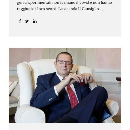
genici sperimentali non fermano il covid e non hanno
raggiunto i loro scopi La vicenda Il Consiglio
dell’ordine degli psicologi della Toscana provvedeva
alla sospensione di una propria iscritta, a causa del
mancato assolvimento dell’obbligo
vaccinale previsto dall’art. 4 del decreto legge n.
44/2021, convertito con modificazioni nella legge n.
76/2021. La psicologa ricorreva in via d’urgenza al
Tribunale di Firenze per chiedere la sospensione di
tale provvedimento, gravemente pregiudizievole per
la propria persona, in quanto impeditivo dello
svolgimento della libera professione. Per il Giudice
fiorentino, Dott.ssa Susanna Zanda, il
provvedimento assunto dal Consiglio lede...