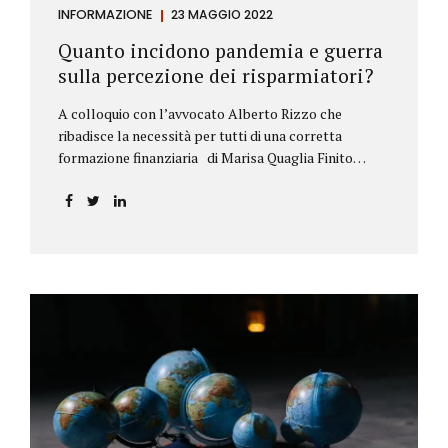
INFORMAZIONE
23 MAGGIO 2022
Quanto incidono pandemia e guerra
sulla percezione dei risparmiatori?
A colloquio con l’avvocato Alberto Rizzo che
ribadisce la necessità per tutti di una corretta
formazione finanziaria di Marisa Quaglia Finito
ufficialmente, anche se i contagi continuano, il
periodo grigio della pandemia da Covid, possiamo
tirare le somme anche su se e come sono cambiate le
abitudini dei risparmiatori. Ne parliamo con
l’avvocato braidese Alberto Rizzo, esperto di diritto
bancario e postale, direttore generale
dell’Accademia di educazione finanziaria presieduta
da Beppe Ghisolfi. Avvocato Rizzo, si sono
registrati cambiamenti sulla percezione della
sicurezza dei propri risparmi? Parto da una
considerazione scientifica. John Ioannidis, noto
professore di medicina, di epidemiologia e...