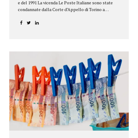
e del 1991 La vicenda Le Poste Italiane sono state
condannate dalla Corte d’Appello di Torino a
riconoscere, a tre risparmiatori di Barolo, somme
per oltre 193.000,00 euro: la sentenza ribalta la
precedente decisione emessa dal Tribunale di Asti. Ai
risparmiatori, titolari di quattro buoni da 5.000.000
lire ciascuno, non erano stati pagati integralmente
gli interessi riportati nel retro dei titoli. E questo a
causa di una modifica dei rendimenti risalente al 1986,
precedente alla loro sottoscrizione, e di un timbro
che Poste aveva messo sopra la tabella, la quale
riportava un generico...