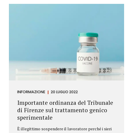
Investitore: è colui che decide di investire il proprio
capitale per trarne un profitto. Gli investitori
differiscono sostanzialmente dagli speculatori per
la durata dei loro investimenti. Gli investitori hanno
un orizzonte temporale di medio lungo periodo nei
loro investimenti, mentre gli speculatori cercano...
INFORMAZIONE
20 LUGLIO 2022
Importante ordinanza del Tribunale
di Firenze sul trattamento genico
sperimentale
È illegittimo sospendere il lavoratore perché i sieri