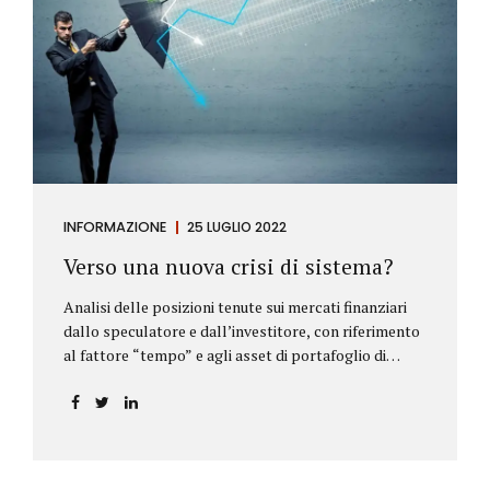
INFORMAZIONE
25 LUGLIO 2022
Verso una nuova crisi di sistema?
Analisi delle posizioni tenute sui mercati finanziari
dallo speculatore e dall’investitore, con riferimento
al fattore “tempo” e agli asset di portafoglio di
Alberto Rizzo Le differenze tra lo speculatore e
l’investitore Nelle definizioni di Wikipedia si legge:
Speculatore: è colui che nella finanza effettua
operazioni rischiose nel tentativo di ottenere un
guadagno da fluttuazioni di mercato in tempi brevi.