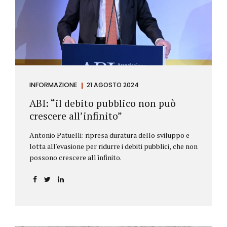
antiriciclaggio (c.d. AML Package), tra cui il
Regolamento Antiriciclaggio e la Direttiva AML;
all’AMLA, ovvero alla nuova Autorità europea che
inizierà...
INFORMAZIONE
21 AGOSTO 2024
ABI: “il debito pubblico non può
crescere all’infinito”
Antonio Patuelli: ripresa duratura dello sviluppo e
lotta all'evasione per ridurre i debiti pubblici, che non
possono crescere all'infinito.