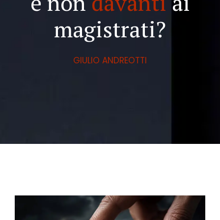
e non
davanti
ai
magistrati?
GIULIO ANDREOTTI