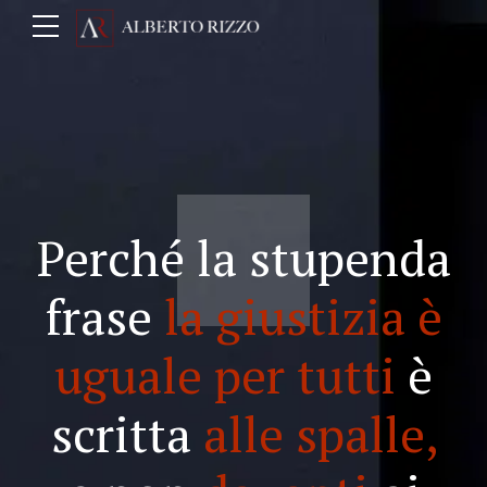
Perché la stupenda
frase
la giustizia è
uguale per tutti
è
scritta
alle spalle,