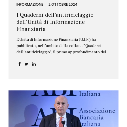
INFORMAZIONE
2 OTTOBRE 2024
I Quaderni dell’antiriciclaggio
dell’Unità di Informazione
Finanziaria
L’Unità di Informazione Finanziaria (U.I.F.) ha
pubblicato, nell’ambito della collana “Quaderni
dell’antiriciclaggio”, il primo approfondimento del
filone Rassegna Normativa, che illustra i principali
aggiornamenti della normativa e della
giurisprudenza in materia AML/CFT relativamente al
primo semestre 2024, con particolare riferimento
all’AML Package. Le principali sezioni della rassegna
riguardano le novità nella disciplina internazionale e
nazionale, e forniscono informazioni su
eventuali consultazioni pubbliche e su pronunce di
particolare rilevanza emesse nell’esercizio
dell’attività giurisdizionale. In questo numero
l’approfondimento è dedicato, in particolare: alla
recente normativa della UE sugli obblighi