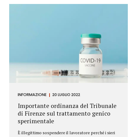
Investitore: è colui che decide di investire il proprio
capitale per trarne un profitto. Gli investitori
differiscono sostanzialmente dagli speculatori per
la durata dei loro investimenti. Gli investitori hanno
un orizzonte temporale di medio lungo periodo nei
loro investimenti, mentre gli speculatori cercano...
INFORMAZIONE
20 LUGLIO 2022
Importante ordinanza del Tribunale
di Firenze sul trattamento genico
sperimentale
È illegittimo sospendere il lavoratore perché i sieri