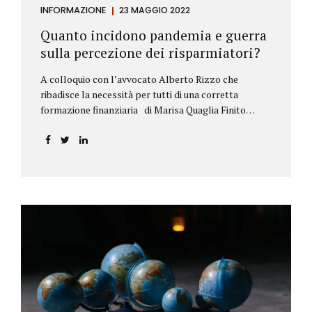
INFORMAZIONE
23 MAGGIO 2022
Quanto incidono pandemia e guerra
sulla percezione dei risparmiatori?
A colloquio con l’avvocato Alberto Rizzo che
ribadisce la necessità per tutti di una corretta
formazione finanziaria di Marisa Quaglia Finito
ufficialmente, anche se i contagi continuano, il
periodo grigio della pandemia da Covid, possiamo
tirare le somme anche su se e come sono cambiate le
abitudini dei risparmiatori. Ne parliamo con
l’avvocato braidese Alberto Rizzo, esperto di diritto
bancario e postale, direttore generale
dell’Accademia di educazione finanziaria presieduta
da Beppe Ghisolfi. Avvocato Rizzo, si sono
registrati cambiamenti sulla percezione della
sicurezza dei propri risparmi? Parto da una
considerazione scientifica. John Ioannidis, noto
professore di medicina, di epidemiologia e...