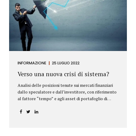
INFORMAZIONE
25 LUGLIO 2022
Verso una nuova crisi di sistema?
Analisi delle posizioni tenute sui mercati finanziari
dallo speculatore e dall’investitore, con riferimento
al fattore “tempo” e agli asset di portafoglio di
Alberto Rizzo Le differenze tra lo speculatore e
l’investitore Nelle definizioni di Wikipedia si legge:
Speculatore: è colui che nella finanza effettua
operazioni rischiose nel tentativo di ottenere un
guadagno da fluttuazioni di mercato in tempi brevi.