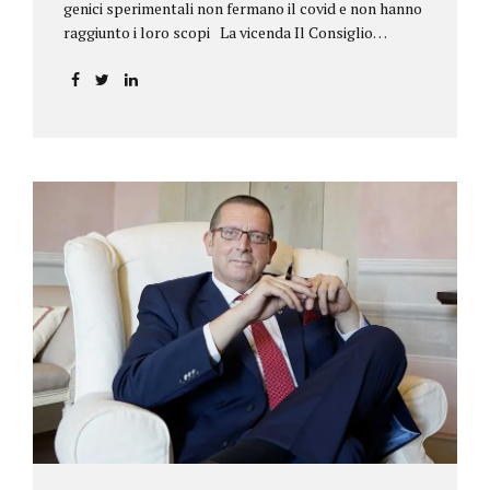
genici sperimentali non fermano il covid e non hanno
raggiunto i loro scopi La vicenda Il Consiglio
dell’ordine degli psicologi della Toscana provvedeva
alla sospensione di una propria iscritta, a causa del
mancato assolvimento dell’obbligo
vaccinale previsto dall’art. 4 del decreto legge n.
44/2021, convertito con modificazioni nella legge n.
76/2021. La psicologa ricorreva in via d’urgenza al
Tribunale di Firenze per chiedere la sospensione di
tale provvedimento, gravemente pregiudizievole per
la propria persona, in quanto impeditivo dello
svolgimento della libera professione. Per il Giudice
fiorentino, Dott.ssa Susanna Zanda, il
provvedimento assunto dal Consiglio lede...