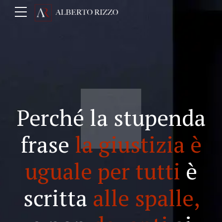
Perché la stupenda
frase
la giustizia è
uguale per tutti
è
scritta
alle spalle,