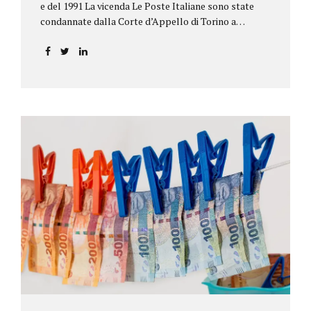
e del 1991 La vicenda Le Poste Italiane sono state
condannate dalla Corte d’Appello di Torino a
riconoscere, a tre risparmiatori di Barolo, somme
per oltre 193.000,00 euro: la sentenza ribalta la
precedente decisione emessa dal Tribunale di Asti. Ai
risparmiatori, titolari di quattro buoni da 5.000.000
lire ciascuno, non erano stati pagati integralmente
gli interessi riportati nel retro dei titoli. E questo a
causa di una modifica dei rendimenti risalente al 1986,
precedente alla loro sottoscrizione, e di un timbro
che Poste aveva messo sopra la tabella, la quale
riportava un generico...