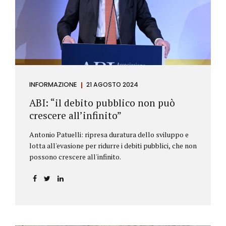
antiriciclaggio (c.d. AML Package), tra cui il
Regolamento Antiriciclaggio e la Direttiva AML;
all’AMLA, ovvero alla nuova Autorità europea che
inizierà...
INFORMAZIONE
21 AGOSTO 2024
ABI: “il debito pubblico non può
crescere all’infinito”
Antonio Patuelli: ripresa duratura dello sviluppo e
lotta all'evasione per ridurre i debiti pubblici, che non
possono crescere all'infinito.