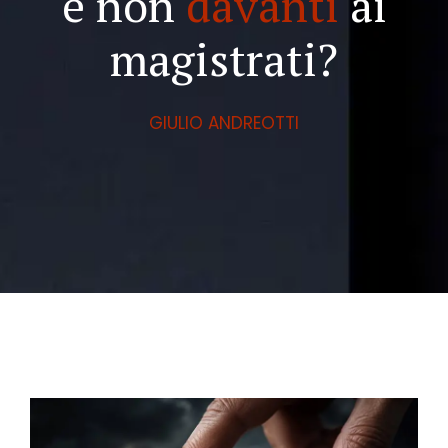
e non
davanti
ai
magistrati?
GIULIO ANDREOTTI