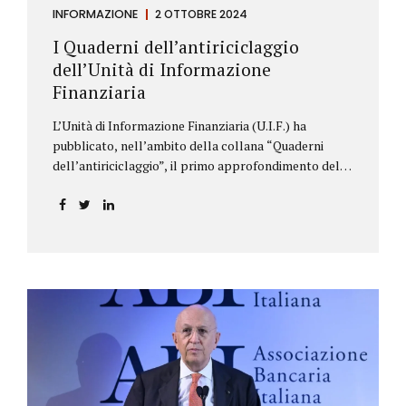
INFORMAZIONE
2 OTTOBRE 2024
I Quaderni dell’antiriciclaggio
dell’Unità di Informazione
Finanziaria
L’Unità di Informazione Finanziaria (U.I.F.) ha
pubblicato, nell’ambito della collana “Quaderni
dell’antiriciclaggio”, il primo approfondimento del
filone Rassegna Normativa, che illustra i principali
aggiornamenti della normativa e della
giurisprudenza in materia AML/CFT relativamente al
primo semestre 2024, con particolare riferimento
all’AML Package. Le principali sezioni della rassegna
riguardano le novità nella disciplina internazionale e
nazionale, e forniscono informazioni su
eventuali consultazioni pubbliche e su pronunce di
particolare rilevanza emesse nell’esercizio
dell’attività giurisdizionale. In questo numero
l’approfondimento è dedicato, in particolare: alla
recente normativa della UE sugli obblighi