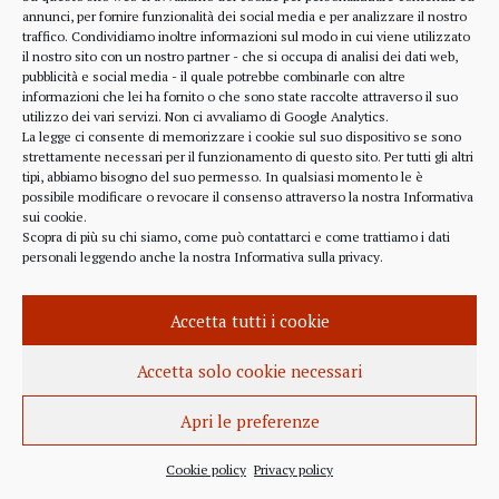
alcune considerazioni sui profitti generati dalle
annunci, per fornire funzionalità dei social media e per analizzare il nostro
traffico. Condividiamo inoltre informazioni sul modo in cui viene utilizzato
scelte finanziarie operate dal fondo BlackRock.
il nostro sito con un nostro partner - che si occupa di analisi dei dati web,
Occorre leggere molto attentamente il testo della
pubblicità e social media - il quale potrebbe combinarle con altre
lettera
informazioni che lei ha fornito o che sono state raccolte attraverso il suo
(https://www.blackrock.com/corporate/investor-
utilizzo dei vari servizi. Non ci avvaliamo di Google Analytics.
relations/larry-fink-chairmans-letter). Fink afferma
La legge ci consente di memorizzare i cookie sul suo dispositivo se sono
strettamente necessari per il funzionamento di questo sito. Per tutti gli altri
chiaramente che...
tipi, abbiamo bisogno del suo permesso. In qualsiasi momento le è
possibile modificare o revocare il consenso attraverso la nostra
Informativa
sui cookie
.
Scopra di più su chi siamo, come può contattarci e come trattiamo i dati
personali leggendo anche la nostra
Informativa sulla privacy
.
INFORMAZIONE
27 APRILE 2022
Accetta tutti i cookie
Istanza per l’abrogazione
dell’obbligo vaccinale al Governo
Accetta solo cookie necessari
Italiano e alla Commissione Europea
Apri le preferenze
Istanza al Governo Italiano ed alla Commissione
Europea per l’abrogazione della normativa
Cookie policy
Privacy policy
sull’obbligo vaccinale, in quanto violatrice della