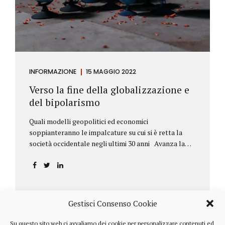
INFORMAZIONE
15 MAGGIO 2022
Verso la fine della globalizzazione e
del bipolarismo
Quali modelli geopolitici ed economici
soppianteranno le impalcature su cui si è retta la
società occidentale negli ultimi 30 anni Avanza la
sfida della de-globalizzazione Nello scorso mese di
aprile ha fatto parecchio discutere il discorso che
l’amministratore delegato del fondo di investimenti
BlackRock, Larry Fink, ha rivolto ai soci. Si tratta di
una lettera annuale che Fink ha inviato agli
Gestisci Consenso Cookie
investitori, nella quale fa il punto sulla situazione
geopolitica ed economica globale, accompagnata da
Su questo sito web ci avvaliamo dei cookie per personalizzare contenuti ed