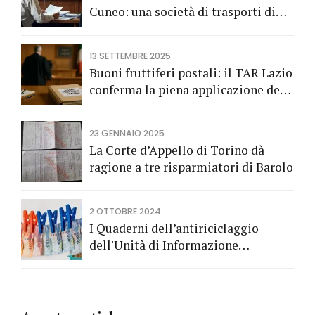
Cuneo: una società di trasporti di
Fossano vince una causa grazie
all’Avv. Alberto Rizzo di Bra
13 SETTEMBRE 2025
Buoni fruttiferi postali: il TAR Lazio
conferma la piena applicazione del
Codice del Consumo a tutela dei
risparmiatori titolari di buoni
23 GENNAIO 2025
fruttiferi postali.
La Corte d’Appello di Torino dà
ragione a tre risparmiatori di Barolo
2 OTTOBRE 2024
I Quaderni dell’antiriciclaggio
dell'Unità di Informazione
Finanziaria