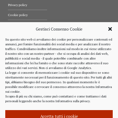
Privacy policy
Cookie policy
Termini e condizioni d’uso
Gestisci Consenso Cookie
Diritti dell’utente
Su questo sito web ci avvaliamo dei cookie per personalizzare contenuti ed
annunci, per fornire funzionalità dei social media e per analizzare il nostro
Comunicazioni
traffico. Condividiamo inoltre informazioni sul modo in cui viene utilizzato
il nostro sito con un nostro partner - che si occupa di analisi dei dati web,
pubblicità e social media - il quale potrebbe combinarle con altre
informazioni che lei ha fornito o che sono state raccolte attraverso il suo
RIFERIMENTI
utilizzo dei vari servizi. Non ci avvaliamo di Google Analytics.
La legge ci consente di memorizzare i cookie sul suo dispositivo se sono
strettamente necessari per il funzionamento di questo sito. Per tutti gli altri
328 4643900
tipi, abbiamo bisogno del suo permesso. In qualsiasi momento le è
possibile modificare o revocare il consenso attraverso la nostra
Informativa
sui cookie
.
Scopra di più su chi siamo, come può contattarci e come trattiamo i dati
personali leggendo anche la nostra
Informativa sulla privacy
.
alberto.rizzo@ordineavvocatialba.eu
RZZ LRT 72M24 B111O
IT 02916940048
Accetta tutti i cookie