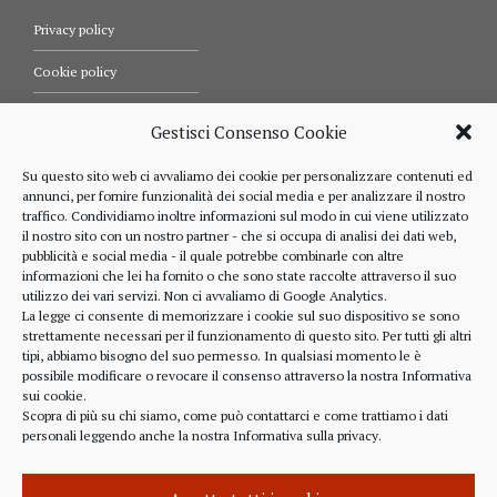
Privacy policy
Cookie policy
Termini e condizioni d’uso
Gestisci Consenso Cookie
Diritti dell’utente
Su questo sito web ci avvaliamo dei cookie per personalizzare contenuti ed
annunci, per fornire funzionalità dei social media e per analizzare il nostro
Comunicazioni
traffico. Condividiamo inoltre informazioni sul modo in cui viene utilizzato
il nostro sito con un nostro partner - che si occupa di analisi dei dati web,
pubblicità e social media - il quale potrebbe combinarle con altre
informazioni che lei ha fornito o che sono state raccolte attraverso il suo
RIFERIMENTI
utilizzo dei vari servizi. Non ci avvaliamo di Google Analytics.
La legge ci consente di memorizzare i cookie sul suo dispositivo se sono
strettamente necessari per il funzionamento di questo sito. Per tutti gli altri
328 4643900
tipi, abbiamo bisogno del suo permesso. In qualsiasi momento le è
possibile modificare o revocare il consenso attraverso la nostra
Informativa
sui cookie
.
Scopra di più su chi siamo, come può contattarci e come trattiamo i dati
personali leggendo anche la nostra
Informativa sulla privacy
.
alberto.rizzo@ordineavvocatialba.eu
RZZ LRT 72M24 B111O