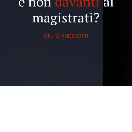
e non
davanti
ai
magistrati?
GIULIO ANDREOTTI