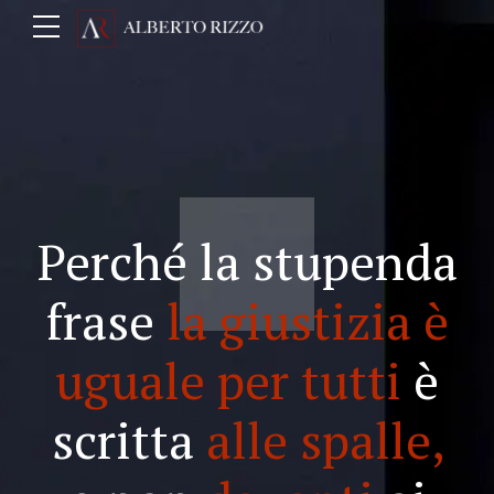
Perché la stupenda
frase
la giustizia è
uguale per tutti
è
scritta
alle spalle,