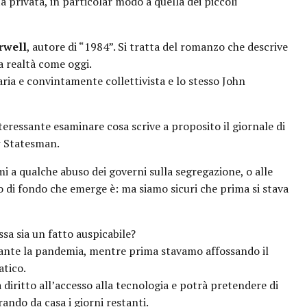
 privata, in particolar modo a quella dei piccoli
rwell
, autore di “1984”. Si tratta del romanzo che descrive
a realtà come oggi.
ria e convintamente collettivista e lo stesso John
eressante esaminare cosa scrive a proposito il giornale di
w Statesman.
ami a qualche abuso dei governi sulla segregazione, o alle
o di fondo che emerge è: ma siamo sicuri che prima si stava
ssa sia un fatto auspicabile?
urante la pandemia, mentre prima stavamo affossando il
atico.
 diritto all’accesso alla tecnologia e potrà pretendere di
rando da casa i giorni restanti.