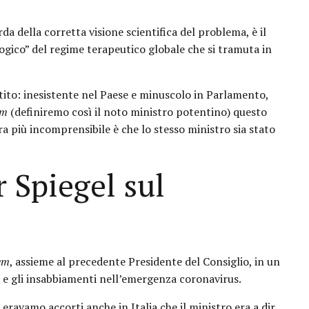
da della corretta visione scientifica del problema, è il
ogico” del regime terapeutico globale che si tramuta in
tito: inesistente nel Paese e minuscolo in Parlamento,
em
(definiremo così il noto ministro potentino) questo
a più incomprensibile è che lo stesso ministro sia stato
r Spiegel sul
em
, assieme al precedente Presidente del Consiglio, in un
i e gli insabbiamenti nell’emergenza coronavirus.
eravamo accorti anche in Italia che il ministro era a dir