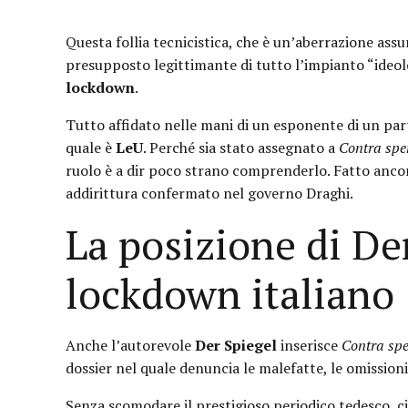
Questa follia tecnicistica, che è un’aberrazione assur
presupposto legittimante di tutto l’impianto “ideol
lockdown
.
Tutto affidato nelle mani di un esponente di un par
quale è
LeU
. Perché sia stato assegnato a
Contra sp
ruolo è a dir poco strano comprenderlo. Fatto ancor
addirittura confermato nel governo Draghi.
La posizione di De
lockdown italiano
Anche l’autorevole
Der Spiegel
inserisce
Contra sp
dossier nel quale denuncia le malefatte, le omission
Senza scomodare il prestigioso periodico tedesco, ci 