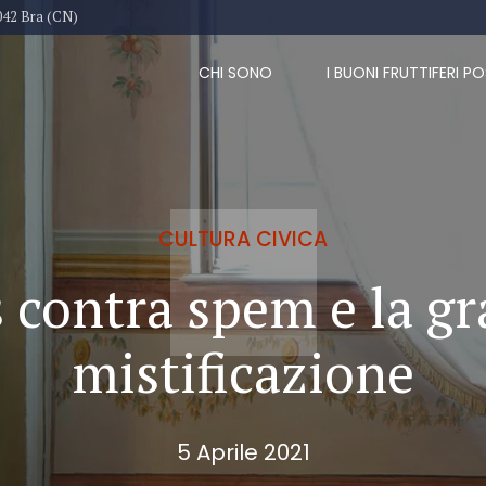
042 Bra (CN)
CHI SONO
I BUONI FRUTTIFERI PO
CULTURA CIVICA
 contra spem e la g
mistificazione
5 Aprile 2021