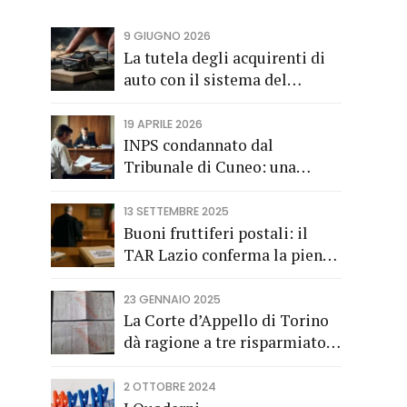
9 GIUGNO 2026
La tutela degli acquirenti di
auto con il sistema del
finanziamento rateale
19 APRILE 2026
INPS condannato dal
Tribunale di Cuneo: una
società di trasporti di
Fossano vince una causa
13 SETTEMBRE 2025
grazie all’Avv. Alberto Rizzo
Buoni fruttiferi postali: il
di Bra
TAR Lazio conferma la piena
applicazione del Codice del
Consumo a tutela dei
23 GENNAIO 2025
risparmiatori titolari di buoni
La Corte d’Appello di Torino
fruttiferi postali.
dà ragione a tre risparmiatori
di Barolo
2 OTTOBRE 2024