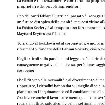
La Fabian è tendenzialmente contraria alla proprietà
proprietari e dei piccoli imprenditori.
Uno dei tanti fabiani illustri del passato è
George O
un futuro distopico dell’umanità, mai così vicino all
La Fabian Society è al tempo stesso fortemente elita
Maynard Keynes era fabiano.
Tornando al lockdown ed al coronavirus, è molto int
riferimento, fondato della
Fabian Society
, cioè Ne
Negli articoli sulla pandemia si leggono sì dei richi
conseguenze negative della stessa, però il messaggi
così bene?
Che il ritorno alla normalità e al divertimento di ma
Dopotutto, i cittadini hanno dato il meglio di sé d
pianeta con l’inquinamento ed il cambiamento clim
Ora invece anche il lavoratore meno qualificato avrà
recarsi in ufficio solo alcuni giorni a settimana, lavo