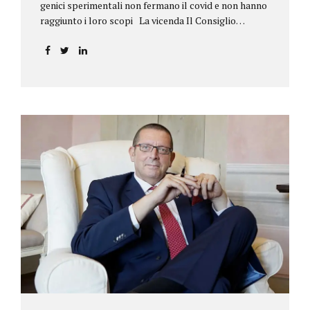
genici sperimentali non fermano il covid e non hanno
raggiunto i loro scopi La vicenda Il Consiglio
dell’ordine degli psicologi della Toscana provvedeva
alla sospensione di una propria iscritta, a causa del
mancato assolvimento dell’obbligo
vaccinale previsto dall’art. 4 del decreto legge n.
44/2021, convertito con modificazioni nella legge n.
76/2021. La psicologa ricorreva in via d’urgenza al
Tribunale di Firenze per chiedere la sospensione di
tale provvedimento, gravemente pregiudizievole per
la propria persona, in quanto impeditivo dello
svolgimento della libera professione. Per il Giudice
fiorentino, Dott.ssa Susanna Zanda, il
provvedimento assunto dal Consiglio lede...