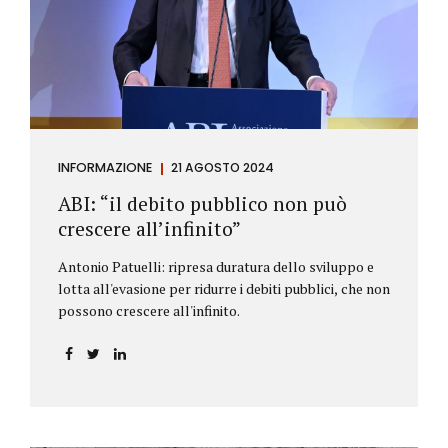
antiriciclaggio (c.d. AML Package), tra cui il
Regolamento Antiriciclaggio e la Direttiva AML;
all’AMLA, ovvero alla nuova Autorità europea che
inizierà...
INFORMAZIONE
21 AGOSTO 2024
ABI: “il debito pubblico non può
crescere all’infinito”
Antonio Patuelli: ripresa duratura dello sviluppo e
lotta all'evasione per ridurre i debiti pubblici, che non
possono crescere all'infinito.