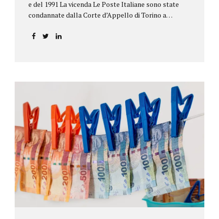
e del 1991 La vicenda Le Poste Italiane sono state
condannate dalla Corte d’Appello di Torino a
riconoscere, a tre risparmiatori di Barolo, somme
per oltre 193.000,00 euro: la sentenza ribalta la
precedente decisione emessa dal Tribunale di Asti. Ai
risparmiatori, titolari di quattro buoni da 5.000.000
lire ciascuno, non erano stati pagati integralmente
gli interessi riportati nel retro dei titoli. E questo a
causa di una modifica dei rendimenti risalente al 1986,
precedente alla loro sottoscrizione, e di un timbro
che Poste aveva messo sopra la tabella, la quale
riportava un generico...