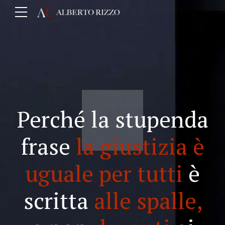
Perché la stupenda
frase
la giustizia è
uguale per tutti
è
scritta
alle spalle,