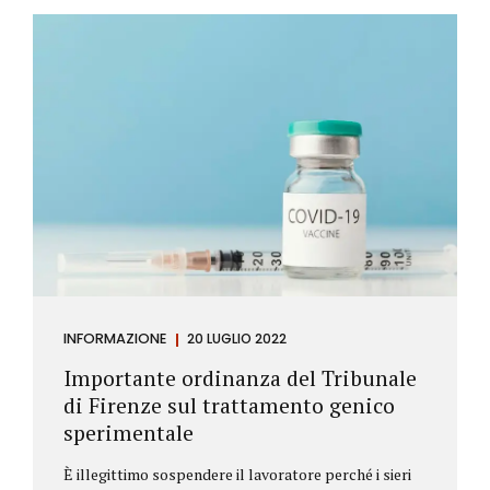
Investitore: è colui che decide di investire il proprio
capitale per trarne un profitto. Gli investitori
differiscono sostanzialmente dagli speculatori per
la durata dei loro investimenti. Gli investitori hanno
un orizzonte temporale di medio lungo periodo nei
loro investimenti, mentre gli speculatori cercano...
INFORMAZIONE
20 LUGLIO 2022
Importante ordinanza del Tribunale
di Firenze sul trattamento genico
sperimentale
È illegittimo sospendere il lavoratore perché i sieri