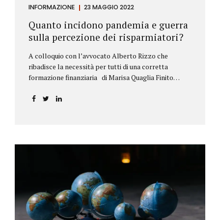
INFORMAZIONE
23 MAGGIO 2022
Quanto incidono pandemia e guerra
sulla percezione dei risparmiatori?
A colloquio con l’avvocato Alberto Rizzo che
ribadisce la necessità per tutti di una corretta
formazione finanziaria di Marisa Quaglia Finito
ufficialmente, anche se i contagi continuano, il
periodo grigio della pandemia da Covid, possiamo
tirare le somme anche su se e come sono cambiate le
abitudini dei risparmiatori. Ne parliamo con
l’avvocato braidese Alberto Rizzo, esperto di diritto
bancario e postale, direttore generale
dell’Accademia di educazione finanziaria presieduta
da Beppe Ghisolfi. Avvocato Rizzo, si sono
registrati cambiamenti sulla percezione della
sicurezza dei propri risparmi? Parto da una
considerazione scientifica. John Ioannidis, noto
professore di medicina, di epidemiologia e...