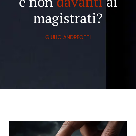
e non
davanti
ai
magistrati?
GIULIO ANDREOTTI