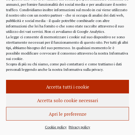
alcune considerazioni sui profitti generati dalle
annunci, per fornire funzionalità dei social media e per analizzare il nostro
traffico. Condividiamo inoltre informazioni sul modo in cui viene utilizzato
scelte finanziarie operate dal fondo BlackRock.
il nostro sito con un nostro partner - che si occupa di analisi dei dati web,
Occorre leggere molto attentamente il testo della
pubblicità e social media - il quale potrebbe combinarle con altre
lettera
informazioni che lei ha fornito o che sono state raccolte attraverso il suo
(https://www.blackrock.com/corporate/investor-
utilizzo dei vari servizi. Non ci avvaliamo di Google Analytics.
relations/larry-fink-chairmans-letter). Fink afferma
La legge ci consente di memorizzare i cookie sul suo dispositivo se sono
strettamente necessari per il funzionamento di questo sito. Per tutti gli altri
chiaramente che...
tipi, abbiamo bisogno del suo permesso. In qualsiasi momento le è
possibile modificare o revocare il consenso attraverso la nostra
Informativa
sui cookie
.
Scopra di più su chi siamo, come può contattarci e come trattiamo i dati
personali leggendo anche la nostra
Informativa sulla privacy
.
INFORMAZIONE
27 APRILE 2022
Accetta tutti i cookie
Istanza per l’abrogazione
dell’obbligo vaccinale al Governo
Accetta solo cookie necessari
Italiano e alla Commissione Europea
Apri le preferenze
Istanza al Governo Italiano ed alla Commissione
Europea per l’abrogazione della normativa
Cookie policy
Privacy policy
sull’obbligo vaccinale, in quanto violatrice della