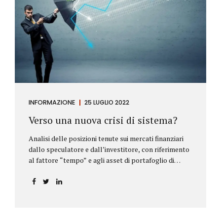
INFORMAZIONE
25 LUGLIO 2022
Verso una nuova crisi di sistema?
Analisi delle posizioni tenute sui mercati finanziari
dallo speculatore e dall’investitore, con riferimento
al fattore “tempo” e agli asset di portafoglio di
Alberto Rizzo Le differenze tra lo speculatore e
l’investitore Nelle definizioni di Wikipedia si legge:
Speculatore: è colui che nella finanza effettua
operazioni rischiose nel tentativo di ottenere un
guadagno da fluttuazioni di mercato in tempi brevi.