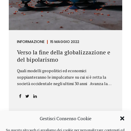
INFORMAZIONE
15 MAGGIO 2022
Verso la fine della globalizzazione e
del bipolarismo
Quali modelli geopolitici ed economici
soppianteranno le impalcature su cui si è retta la
società occidentale negli ultimi 30 anni Avanza la
sfida della de-globalizzazione Nello scorso mese di
aprile ha fatto parecchio discutere il discorso che
l’amministratore delegato del fondo di investimenti
BlackRock, Larry Fink, ha rivolto ai soci. Si tratta di
una lettera annuale che Fink ha inviato agli
Gestisci Consenso Cookie
investitori, nella quale fa il punto sulla situazione
geopolitica ed economica globale, accompagnata da
Su questo sito web ci avvaliamo dei cookie per personalizzare contenuti ed