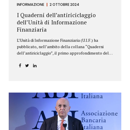
INFORMAZIONE
2 OTTOBRE 2024
I Quaderni dell’antiriciclaggio
dell’Unità di Informazione
Finanziaria
L’Unità di Informazione Finanziaria (U.I.F.) ha
pubblicato, nell’ambito della collana “Quaderni
dell’antiriciclaggio”, il primo approfondimento del
filone Rassegna Normativa, che illustra i principali
aggiornamenti della normativa e della
giurisprudenza in materia AML/CFT relativamente al
primo semestre 2024, con particolare riferimento
all’AML Package. Le principali sezioni della rassegna
riguardano le novità nella disciplina internazionale e
nazionale, e forniscono informazioni su
eventuali consultazioni pubbliche e su pronunce di
particolare rilevanza emesse nell’esercizio
dell’attività giurisdizionale. In questo numero
l’approfondimento è dedicato, in particolare: alla
recente normativa della UE sugli obblighi