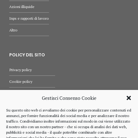
Azioni illiquide
Inps e rapporti di lavoro
Altro
POLICY DEL SITO
Privacy policy
Cookie policy
Termini e condizioni d’uso
Gestisci Consenso Cookie
Diritti dell’utente
Su questo sito web ci avvaliamo dei cookie per personalizzare contenuti ed
annunci, per fornire funzionalità dei social media e per analizzare il nostro
Comunicazioni
traffico. Condividiamo inoltre informazioni sul modo in cui viene utilizzato
il nostro sito con un nostro partner - che si occupa di analisi dei dati web,
pubblicità e social media - il quale potrebbe combinarle con altre
informazioni che lei ha fornito o che sono state raccolte attraverso il suo