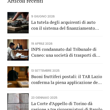
Articoli recenti
9 GIUGNO 2026
La tutela degli acquirenti di auto
con il sistema del finanziamento
rateale
19 APRILE 2026
INPS condannato dal Tribunale di
Cuneo: una società di trasporti di
Fossano vince una causa grazie
all’Avv. Alberto Rizzo di Bra
13 SETTEMBRE 2025
Buoni fruttiferi postali: il TAR Lazio
conferma la piena applicazione del
Codice del Consumo a tutela dei
risparmiatori titolari di buoni
23 GENNAIO 2025
fruttiferi postali.
La Corte d’Appello di Torino dà
ragione a tre risparmiatori di Barolo