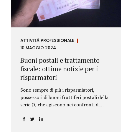
rilevanza emesse nell’esercizio
dell’attività giurisdizionale. In questo
numero l’approfondimento è dedicato, in
particolare: alla recente normativa della
UE sugli obblighi antiriciclaggio (c.d. AML
ATTIVITÀ PROFESSIONALE
Package), tra cui il Regolamento
10 MAGGIO 2024
Antiriciclaggio e la Direttiva AML;
all’AMLA, ovvero alla nuova Autorità
Buoni postali e trattamento
europea che inizierà...
fiscale: ottime notizie per i
risparmatori
Sono sempre di più i risparmiatori,
possessori di buoni fruttiferi postali della
serie Q, che agiscono nei confronti di
Poste Italiane.