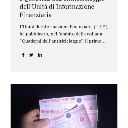
dell’Unità di Informazione
Finanziaria
L’Unità di Informazione Finanziaria (U.I.F.)
ha pubblicato, nell’ambito della collana
“Quaderni dell’antiriciclaggio”, il primo
approfondimento del filone Rassegna
Normativa, che illustra i principali
aggiornamenti della normativa e della
giurisprudenza in materia
AML/CFT relativamente al primo
semestre 2024, con particolare
riferimento all’AML Package. Le principali
sezioni della rassegna riguardano le novità
nella disciplina internazionale e
nazionale, e forniscono informazioni su
eventuali consultazioni pubbliche e
su pronunce di particolare