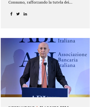
Consumo, rafforzando la tutela dei
risparmiatori. La sentenza apre alla
possibilità di ottenere risarcimenti per chi
ha perso capitale o interessi per
mancanza di informazioni chiare.