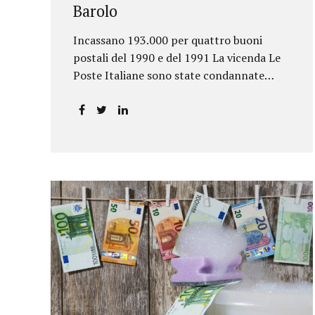
Barolo
Incassano 193.000 per quattro buoni
postali del 1990 e del 1991 La vicenda Le
Poste Italiane sono state condannate
dalla Corte d’Appello di Torino a
riconoscere, a tre risparmiatori di Barolo,
somme per oltre 193.000,00 euro: la
sentenza ribalta la precedente decisione
emessa dal Tribunale di Asti. Ai
risparmiatori, titolari di quattro buoni da
5.000.000 lire ciascuno, non erano stati
pagati integralmente gli interessi
riportati nel retro dei titoli. E questo a
causa di una modifica dei rendimenti
risalente al 1986, precedente alla loro
sottoscrizione, e di un timbro che Poste
aveva messo sopra la tabella, la quale