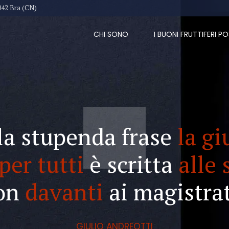
042 Bra (CN)
CHI SONO
I BUONI FRUTTIFERI PO
la stupenda frase
la gi
per tutti
è scritta
alle 
on
davanti
ai magistrat
GIULIO ANDREOTTI