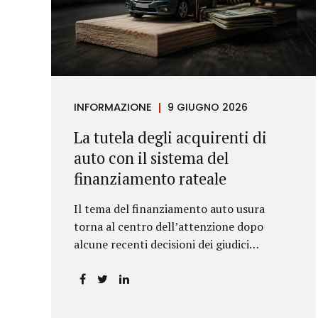
INFORMAZIONE
9 GIUGNO 2026
La tutela degli acquirenti di
auto con il sistema del
finanziamento rateale
Il tema del finanziamento auto usura
torna al centro dell’attenzione dopo
alcune recenti decisioni dei giudici
piemontesi. Le sentenze confermano che
anche i costi assicurativi collegati al
credito possono incidere sul calcolo del
tasso effettivo e aprire la strada a