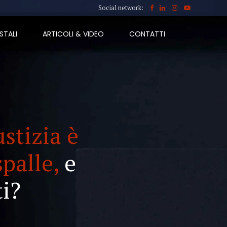
Social network:
STALI
ARTICOLI & VIDEO
CONTATTI
ustizia è
spalle,
e
i?