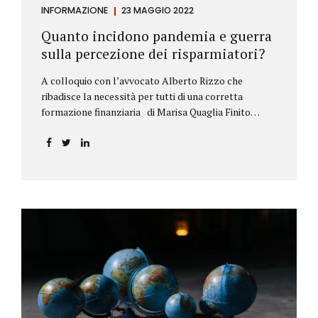
INFORMAZIONE
23 MAGGIO 2022
Quanto incidono pandemia e guerra
sulla percezione dei risparmiatori?
A colloquio con l’avvocato Alberto Rizzo che
ribadisce la necessità per tutti di una corretta
formazione finanziaria di Marisa Quaglia Finito
ufficialmente, anche se i contagi continuano, il
periodo grigio della pandemia da Covid, possiamo
tirare le somme anche su se e come sono cambiate le
abitudini dei risparmiatori. Ne parliamo con
l’avvocato braidese Alberto Rizzo, esperto di diritto
bancario e postale, direttore generale
dell’Accademia di educazione finanziaria presieduta
da Beppe Ghisolfi. Avvocato Rizzo, si sono
registrati cambiamenti sulla percezione della
sicurezza dei propri risparmi? Parto da una
considerazione scientifica. John Ioannidis, noto
professore di medicina, di epidemiologia e...