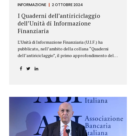
INFORMAZIONE
2 OTTOBRE 2024
I Quaderni dell’antiriciclaggio
dell’Unità di Informazione
Finanziaria
L’Unità di Informazione Finanziaria (U.I.F.) ha
pubblicato, nell’ambito della collana “Quaderni
dell’antiriciclaggio”, il primo approfondimento del
filone Rassegna Normativa, che illustra i principali
aggiornamenti della normativa e della
giurisprudenza in materia AML/CFT relativamente al
primo semestre 2024, con particolare riferimento
all’AML Package. Le principali sezioni della rassegna
riguardano le novità nella disciplina internazionale e
nazionale, e forniscono informazioni su
eventuali consultazioni pubbliche e su pronunce di
particolare rilevanza emesse nell’esercizio
dell’attività giurisdizionale. In questo numero
l’approfondimento è dedicato, in particolare: alla
recente normativa della UE sugli obblighi