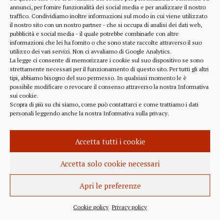
alcune considerazioni sui profitti generati dalle
annunci, per fornire funzionalità dei social media e per analizzare il nostro
traffico. Condividiamo inoltre informazioni sul modo in cui viene utilizzato
scelte finanziarie operate dal fondo BlackRock.
il nostro sito con un nostro partner - che si occupa di analisi dei dati web,
Occorre leggere molto attentamente il testo della
pubblicità e social media - il quale potrebbe combinarle con altre
lettera
informazioni che lei ha fornito o che sono state raccolte attraverso il suo
(https://www.blackrock.com/corporate/investor-
utilizzo dei vari servizi. Non ci avvaliamo di Google Analytics.
relations/larry-fink-chairmans-letter). Fink afferma
La legge ci consente di memorizzare i cookie sul suo dispositivo se sono
strettamente necessari per il funzionamento di questo sito. Per tutti gli altri
chiaramente che...
tipi, abbiamo bisogno del suo permesso. In qualsiasi momento le è
possibile modificare o revocare il consenso attraverso la nostra
Informativa
sui cookie
.
Scopra di più su chi siamo, come può contattarci e come trattiamo i dati
personali leggendo anche la nostra
Informativa sulla privacy
.
INFORMAZIONE
27 APRILE 2022
Accetta tutti i cookie
Istanza per l’abrogazione
dell’obbligo vaccinale al Governo
Accetta solo cookie necessari
Italiano e alla Commissione Europea
Apri le preferenze
Istanza al Governo Italiano ed alla Commissione
Europea per l’abrogazione della normativa
Cookie policy
Privacy policy
sull’obbligo vaccinale, in quanto violatrice della