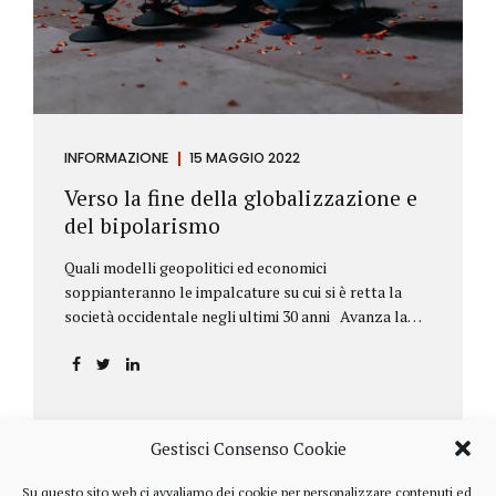
INFORMAZIONE
15 MAGGIO 2022
Verso la fine della globalizzazione e
del bipolarismo
Quali modelli geopolitici ed economici
soppianteranno le impalcature su cui si è retta la
società occidentale negli ultimi 30 anni Avanza la
sfida della de-globalizzazione Nello scorso mese di
aprile ha fatto parecchio discutere il discorso che
l’amministratore delegato del fondo di investimenti
BlackRock, Larry Fink, ha rivolto ai soci. Si tratta di
una lettera annuale che Fink ha inviato agli
Gestisci Consenso Cookie
investitori, nella quale fa il punto sulla situazione
geopolitica ed economica globale, accompagnata da
Su questo sito web ci avvaliamo dei cookie per personalizzare contenuti ed