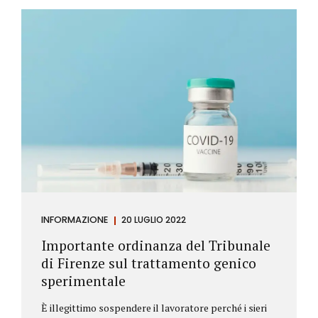
Investitore: è colui che decide di investire il proprio
capitale per trarne un profitto. Gli investitori
differiscono sostanzialmente dagli speculatori per
la durata dei loro investimenti. Gli investitori hanno
un orizzonte temporale di medio lungo periodo nei
loro investimenti, mentre gli speculatori cercano...
INFORMAZIONE
20 LUGLIO 2022
Importante ordinanza del Tribunale
di Firenze sul trattamento genico
sperimentale
È illegittimo sospendere il lavoratore perché i sieri