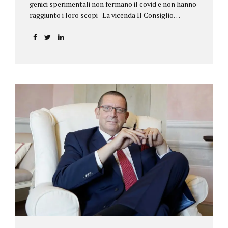
genici sperimentali non fermano il covid e non hanno
raggiunto i loro scopi La vicenda Il Consiglio
dell’ordine degli psicologi della Toscana provvedeva
alla sospensione di una propria iscritta, a causa del
mancato assolvimento dell’obbligo
vaccinale previsto dall’art. 4 del decreto legge n.
44/2021, convertito con modificazioni nella legge n.
76/2021. La psicologa ricorreva in via d’urgenza al
Tribunale di Firenze per chiedere la sospensione di
tale provvedimento, gravemente pregiudizievole per
la propria persona, in quanto impeditivo dello
svolgimento della libera professione. Per il Giudice
fiorentino, Dott.ssa Susanna Zanda, il
provvedimento assunto dal Consiglio lede...