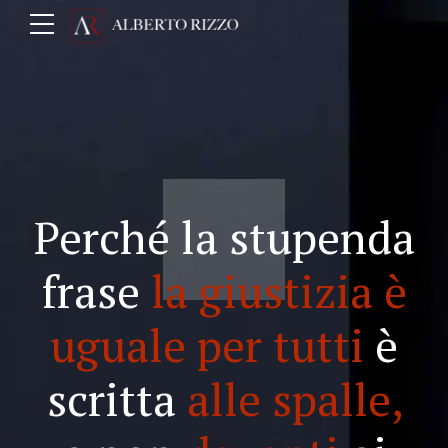
Perché la stupenda
frase
la giustizia è
uguale per tutti
è
scritta
alle spalle,