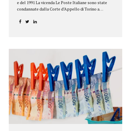
e del 1991 La vicenda Le Poste Italiane sono state
condannate dalla Corte d’Appello di Torino a
riconoscere, a tre risparmiatori di Barolo, somme
per oltre 193.000,00 euro: la sentenza ribalta la
precedente decisione emessa dal Tribunale di Asti. Ai
risparmiatori, titolari di quattro buoni da 5.000.000
lire ciascuno, non erano stati pagati integralmente
gli interessi riportati nel retro dei titoli. E questo a
causa di una modifica dei rendimenti risalente al 1986,
precedente alla loro sottoscrizione, e di un timbro
che Poste aveva messo sopra la tabella, la quale
riportava un generico...