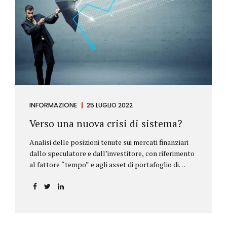
INFORMAZIONE
25 LUGLIO 2022
Verso una nuova crisi di sistema?
Analisi delle posizioni tenute sui mercati finanziari
dallo speculatore e dall’investitore, con riferimento
al fattore “tempo” e agli asset di portafoglio di
Alberto Rizzo Le differenze tra lo speculatore e
l’investitore Nelle definizioni di Wikipedia si legge:
Speculatore: è colui che nella finanza effettua
operazioni rischiose nel tentativo di ottenere un
guadagno da fluttuazioni di mercato in tempi brevi.