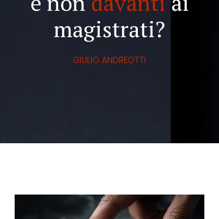
e non
davanti
ai
magistrati?
GIULIO ANDREOTTI