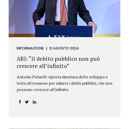
antiriciclaggio (c.d. AML Package), tra cui il
Regolamento Antiriciclaggio e la Direttiva AML;
all’AMLA, ovvero alla nuova Autorità europea che
inizierà...
INFORMAZIONE
21 AGOSTO 2024
ABI: “il debito pubblico non può
crescere all’infinito”
Antonio Patuelli: ripresa duratura dello sviluppo e
lotta all'evasione per ridurre i debiti pubblici, che non
possono crescere all'infinito.