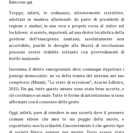
finiscono qui.
Troppe, infatti, le ordinanze, ulteriormente restrittive,
adottate in maniera alluvionale da parte di presidenti di
regione e sindaci, in una vera e propria corsa al rialzo sul
lockdown: si assiste, impotenti, ad una deriva localistica della
gestione dell’emergenza sanitaria, assolutamente non
accettabile, poiché le deroghe alla libertà di circolazione
possono essere stabilite soltanto con provvedimenti di
livello nazionale.
Insomma, il diritto emergenziale deve comunque rispettare i
principi democratici: ne va della tenuta del sistema nel suo
complesso (Minniti, “Lo stato di eccezione”, Aracne Editrice,
2015). Fin qui, tutte queste misure sono state bene accette, e
ciò costituisce un male. Tutte le forme di autoritarismo si sono
affermate con il consenso delle gente.
Oggi, infatti, pare di risiedere in una società dove il pensiero
comune ritiene che nien te sia peggio della morte, e
soprattutto non la schiavitù. L’inconveniente è che questo tipo
di società finisce sempre per morire. Dopo essere stata