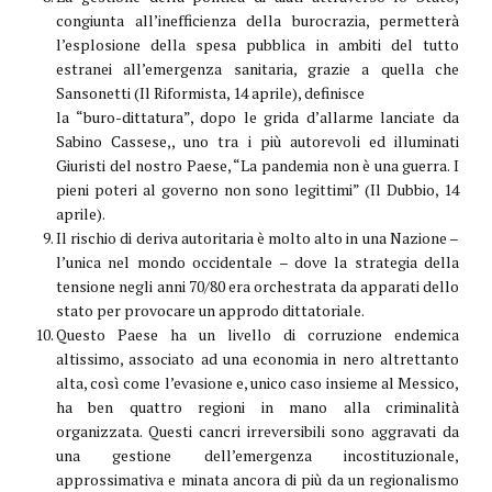
congiunta all’inefficienza della burocrazia, permetterà
l’esplosione della spesa pubblica in ambiti del tutto
estranei all’emergenza sanitaria, grazie a quella che
Sansonetti (Il Riformista, 14 aprile), definisce
la “buro-dittatura”, dopo le grida d’allarme lanciate da
Sabino Cassese,, uno tra i più autorevoli ed illuminati
Giuristi del nostro Paese, “La pandemia non è una guerra. I
pieni poteri al governo non sono legittimi” (Il Dubbio, 14
aprile).
Il rischio di deriva autoritaria è molto alto in una Nazione –
l’unica nel mondo occidentale – dove la strategia della
tensione negli anni 70/80 era orchestrata da apparati dello
stato per provocare un approdo dittatoriale.
Questo Paese ha un livello di corruzione endemica
altissimo, associato ad una economia in nero altrettanto
alta, così come l’evasione e, unico caso insieme al Messico,
ha ben quattro regioni in mano alla criminalità
organizzata. Questi cancri irreversibili sono aggravati da
una gestione dell’emergenza incostituzionale,
approssimativa e minata ancora di più da un regionalismo