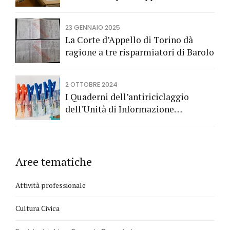
Codice del Consumo a tutela dei
risparmiatori titolari di buoni
23 GENNAIO 2025
fruttiferi postali.
La Corte d’Appello di Torino dà
ragione a tre risparmiatori di Barolo
2 OTTOBRE 2024
I Quaderni dell’antiriciclaggio
dell'Unità di Informazione
Finanziaria
Aree tematiche
Attività professionale
Cultura Civica