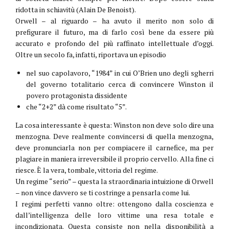
ridotta in schiavitù (Alain De Benoist).
Orwell – al riguardo – ha avuto il merito non solo di
prefigurare il futuro, ma di farlo così bene da essere più
accurato e profondo del più raffinato intellettuale d’oggi.
Oltre un secolo fa, infatti, riportava un episodio
nel suo capolavoro, “1984” in cui O’Brien uno degli sgherri
del governo totalitario cerca di convincere Winston il
povero protagonista dissidente
che “2+2” dà come risultato “5”.
La cosa interessante è questa: Winston non deve solo dire una
menzogna. Deve realmente convincersi di quella menzogna,
deve pronunciarla non per compiacere il carnefice, ma per
plagiare in maniera irreversibile il proprio cervello. Alla fine ci
riesce. È la vera, tombale, vittoria del regime.
Un regime “serio” – questa la straordinaria intuizione di Orwell
– non vince davvero se ti costringe a pensarla come lui.
I regimi perfetti vanno oltre: ottengono dalla coscienza e
dall’intelligenza delle loro vittime una resa totale e
incondizionata. Questa consiste non nella disponibilità a