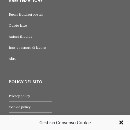
AREE TEMATICHE
Buoni fruttiferi postali
Quote latte
Azioni illiquide
Inps e rapporti di lavoro
Altro
POLICY DEL SITO
Privacy policy
Cookie policy
Termini e condizioni d’uso
Gestisci Consenso Cookie
Diritti dell’utente