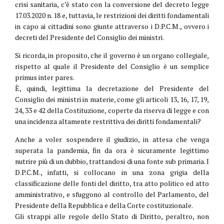
crisi sanitaria, c’è stato con la conversione del decreto legge
17.03.2020 n. 18 e, tuttavia, le restrizioni dei diritti fondamentali
in capo ai cittadini sono giunte attraverso i D.P.C.M., ovvero i
decreti del Presidente del Consiglio dei ministri.
Si ricorda, in proposito, che il governo è un organo collegiale,
rispetto al quale il Presidente del Consiglio è un semplice
primus inter pares.
È, quindi, legittima la decretazione del Presidente del
Consiglio dei ministri in materie, come gli articoli 13, 16, 17, 19,
24, 33 e 42 della Costituzione, coperte da riserva di legge e con
una incidenza altamente restrittiva dei diritti fondamentali?
Anche a voler sospendere il giudizio, in attesa che venga
superata la pandemia, fin da ora è sicuramente legittimo
nutrire più di un dubbio, trattandosi di una fonte sub primaria. I
D.P.C.M., infatti, si collocano in una zona grigia della
classificazione delle fonti del diritto, tra atto politico ed atto
amministrativo, e sfuggono al controllo del Parlamento, del
Presidente della Repubblica e della Corte costituzionale.
Gli strappi alle regole dello Stato di Diritto, peraltro, non