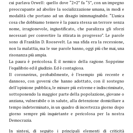
cui parlava Orwell: quello dove “2+2” fa “5”, con un impegno
preoccupante ad abolire la socializzazione umana, in modi e
modalità che portano ad un disagio inimmaginabile. “L’unica
cosa che dobbiamo temere è la paura stessa un terrore senza
nome, irragionevole, ingiustificato, che paralizza gli sforzi
necessari per convertire la ritirata in progresso”. Le parole
sono di Franklin D. Roosevelt. La sua sfida era la recessione,
non la malattia, ma le sue parole hanno, oggi più che mai, una
risonanza più ampia.
La paura è pericolosa. È il nemico della ragione. Sopprime
l’equilibrio ed il giudizio. Ed è contagiosa.
Il coronavirus, probabilmente, è l’esempio più recente e
dannoso, con governi che hanno adottato, con il sostegno
dell’opinione pubblica, le misure più estreme e indiscriminate,
sottoponendo la maggior parte della popolazione, giovane o
anziana, vulnerabile o in salute, alla detenzione domiciliare a
tempo indeterminato, in un quadro di incertezza giorno dopo
giorno sempre più inquietante e pericolosa per la nostra
Democrazia.
In sintesi, di seguito i principali elementi di criticità