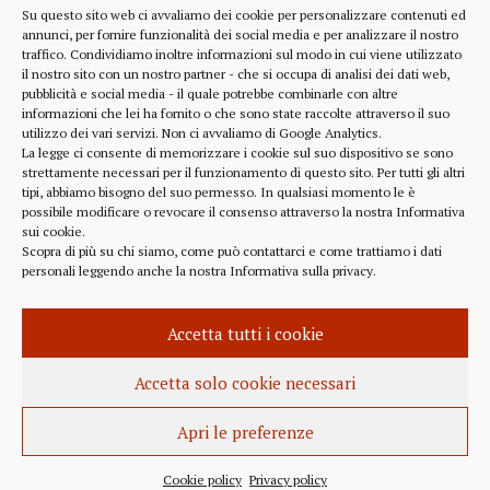
Su questo sito web ci avvaliamo dei cookie per personalizzare contenuti ed
annunci, per fornire funzionalità dei social media e per analizzare il nostro
Comunicazioni
traffico. Condividiamo inoltre informazioni sul modo in cui viene utilizzato
il nostro sito con un nostro partner - che si occupa di analisi dei dati web,
pubblicità e social media - il quale potrebbe combinarle con altre
informazioni che lei ha fornito o che sono state raccolte attraverso il suo
RIFERIMENTI
utilizzo dei vari servizi. Non ci avvaliamo di Google Analytics.
La legge ci consente di memorizzare i cookie sul suo dispositivo se sono
strettamente necessari per il funzionamento di questo sito. Per tutti gli altri
328 4643900
tipi, abbiamo bisogno del suo permesso. In qualsiasi momento le è
possibile modificare o revocare il consenso attraverso la nostra
Informativa
sui cookie
.
Scopra di più su chi siamo, come può contattarci e come trattiamo i dati
personali leggendo anche la nostra
Informativa sulla privacy
.
alberto.rizzo@ordineavvocatialba.eu
RZZ LRT 72M24 B111O
IT 02916940048
Accetta tutti i cookie
© 2021,
PC.COM
Accetta solo cookie necessari
Apri le preferenze
Cookie policy
Privacy policy