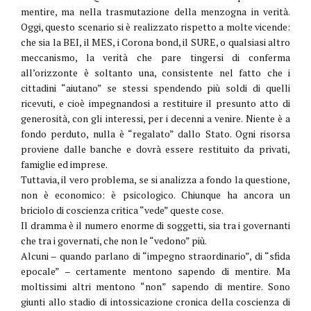
mentire, ma nella trasmutazione della menzogna in verità.
Oggi, questo scenario si è realizzato rispetto a molte vicende:
che sia la BEI, il MES, i Corona bond, il SURE, o qualsiasi altro
meccanismo, la verità che pare tingersi di conferma
all’orizzonte è soltanto una, consistente nel fatto che i
cittadini “aiutano” se stessi spendendo più soldi di quelli
ricevuti, e cioè impegnandosi a restituire il presunto atto di
generosità, con gli interessi, per i decenni a venire. Niente è a
fondo perduto, nulla è “regalato” dallo Stato. Ogni risorsa
proviene dalle banche e dovrà essere restituito da privati,
famiglie ed imprese.
Tuttavia, il vero problema, se si analizza a fondo la questione,
non è economico: è psicologico. Chiunque ha ancora un
briciolo di coscienza critica “vede” queste cose.
Il dramma è il numero enorme di soggetti, sia tra i governanti
che tra i governati, che non le “vedono” più.
Alcuni – quando parlano di “impegno straordinario”, di “sfida
epocale” – certamente mentono sapendo di mentire. Ma
moltissimi altri mentono “non” sapendo di mentire. Sono
giunti allo stadio di intossicazione cronica della coscienza di