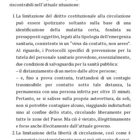
riscontrabili nell’attuale situazione:
La limitazione del diritto costituzionale alla circolazione
può essere ipotizzato soltanto sulla base di una
identificazione della malattia certa, fondata su
presupposti oggettivi, legati alla tipologia dell’emergenza
sanitaria, consistente in un “virus da contatto, non aereo”.
Al riguardo, i Protocolli specifici di prevenzione per la
tutela del personale sanitario prevedono, essenzialmente,
due condizioni di salvaguardia per la sanità pubblica:
– il distanziamento di un metro dalle altre persone;
– e, fino a prova contraria, trattandosi di un contagio
trasmissibile per contatto sotto tale distanza, la
permanenza con una persona infetta per oltre 15 minuti.
Pertanto, se si salisse sulla propria autovettura, da soli,
non si potrebbe contagiare alcuno, viaggiando indisturbati
sino al confine dello stato, circolando liberamente per
tutte le zone del Paese. Ma ciò è vietato, illegittimamente
e forse anche illecitamente dall’attuale governo.
La limitazione della libertà di circolazione, così come è
congeniata (sostanzialmente non si può più uscire di casa),