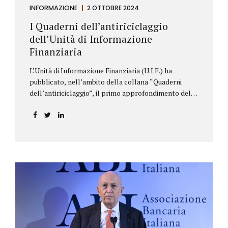
INFORMAZIONE
2 OTTOBRE 2024
I Quaderni dell’antiriciclaggio
dell’Unità di Informazione
Finanziaria
L’Unità di Informazione Finanziaria (U.I.F.) ha
pubblicato, nell’ambito della collana “Quaderni
dell’antiriciclaggio”, il primo approfondimento del
filone Rassegna Normativa, che illustra i principali
aggiornamenti della normativa e della
giurisprudenza in materia AML/CFT relativamente al
primo semestre 2024, con particolare riferimento
all’AML Package. Le principali sezioni della rassegna
riguardano le novità nella disciplina internazionale e
nazionale, e forniscono informazioni su
eventuali consultazioni pubbliche e su pronunce di
particolare rilevanza emesse nell’esercizio
dell’attività giurisdizionale. In questo numero
l’approfondimento è dedicato, in particolare: alla
recente normativa della UE sugli obblighi