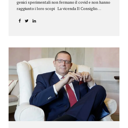
genici sperimentali non fermano il covid e non hanno
raggiunto i loro scopi La vicenda Il Consiglio
dell’ordine degli psicologi della Toscana provvedeva
alla sospensione di una propria iscritta, a causa del
mancato assolvimento dell’obbligo
vaccinale previsto dall’art. 4 del decreto legge n.
44/2021, convertito con modificazioni nella legge n.
76/2021. La psicologa ricorreva in via d’urgenza al
Tribunale di Firenze per chiedere la sospensione di
tale provvedimento, gravemente pregiudizievole per
la propria persona, in quanto impeditivo dello
svolgimento della libera professione. Per il Giudice
fiorentino, Dott.ssa Susanna Zanda, il
provvedimento assunto dal Consiglio lede...