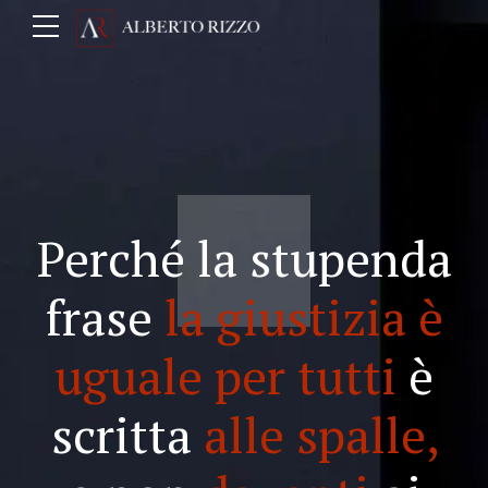
Perché la stupenda
frase
la giustizia è
uguale per tutti
è
scritta
alle spalle,