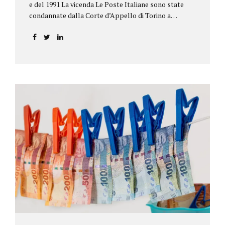
e del 1991 La vicenda Le Poste Italiane sono state
condannate dalla Corte d’Appello di Torino a
riconoscere, a tre risparmiatori di Barolo, somme
per oltre 193.000,00 euro: la sentenza ribalta la
precedente decisione emessa dal Tribunale di Asti. Ai
risparmiatori, titolari di quattro buoni da 5.000.000
lire ciascuno, non erano stati pagati integralmente
gli interessi riportati nel retro dei titoli. E questo a
causa di una modifica dei rendimenti risalente al 1986,
precedente alla loro sottoscrizione, e di un timbro
che Poste aveva messo sopra la tabella, la quale
riportava un generico...