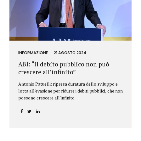
antiriciclaggio (c.d. AML Package), tra cui il
Regolamento Antiriciclaggio e la Direttiva AML;
all’AMLA, ovvero alla nuova Autorità europea che
inizierà...
INFORMAZIONE
21 AGOSTO 2024
ABI: “il debito pubblico non può
crescere all’infinito”
Antonio Patuelli: ripresa duratura dello sviluppo e
lotta all'evasione per ridurre i debiti pubblici, che non
possono crescere all'infinito.