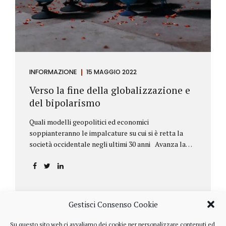
INFORMAZIONE
15 MAGGIO 2022
Verso la fine della globalizzazione e
del bipolarismo
Quali modelli geopolitici ed economici
soppianteranno le impalcature su cui si è retta la
società occidentale negli ultimi 30 anni Avanza la
sfida della de-globalizzazione Nello scorso mese di
aprile ha fatto parecchio discutere il discorso che
l’amministratore delegato del fondo di investimenti
BlackRock, Larry Fink, ha rivolto ai soci. Si tratta di
una lettera annuale che Fink ha inviato agli
Gestisci Consenso Cookie
investitori, nella quale fa il punto sulla situazione
geopolitica ed economica globale, accompagnata da
Su questo sito web ci avvaliamo dei cookie per personalizzare contenuti ed