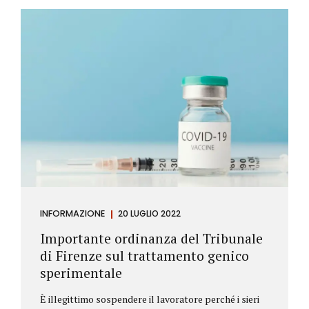
Investitore: è colui che decide di investire il proprio
capitale per trarne un profitto. Gli investitori
differiscono sostanzialmente dagli speculatori per
la durata dei loro investimenti. Gli investitori hanno
un orizzonte temporale di medio lungo periodo nei
loro investimenti, mentre gli speculatori cercano...
INFORMAZIONE
20 LUGLIO 2022
Importante ordinanza del Tribunale
di Firenze sul trattamento genico
sperimentale
È illegittimo sospendere il lavoratore perché i sieri