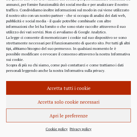
alcune considerazioni sui profitti generati dalle
annunci, per fornire funzionalità dei social media e per analizzare il nostro
traffico. Condividiamo inoltre informazioni sul modo in cui viene utilizzato
scelte finanziarie operate dal fondo BlackRock.
il nostro sito con un nostro partner - che si occupa di analisi dei dati web,
Occorre leggere molto attentamente il testo della
pubblicità e social media - il quale potrebbe combinarle con altre
lettera
informazioni che lei ha fornito o che sono state raccolte attraverso il suo
(https://www.blackrock.com/corporate/investor-
utilizzo dei vari servizi. Non ci avvaliamo di Google Analytics.
relations/larry-fink-chairmans-letter). Fink afferma
La legge ci consente di memorizzare i cookie sul suo dispositivo se sono
strettamente necessari per il funzionamento di questo sito. Per tutti gli altri
chiaramente che...
tipi, abbiamo bisogno del suo permesso. In qualsiasi momento le è
possibile modificare o revocare il consenso attraverso la nostra
Informativa
sui cookie
.
Scopra di più su chi siamo, come può contattarci e come trattiamo i dati
personali leggendo anche la nostra
Informativa sulla privacy
.
INFORMAZIONE
27 APRILE 2022
Accetta tutti i cookie
Istanza per l’abrogazione
dell’obbligo vaccinale al Governo
Accetta solo cookie necessari
Italiano e alla Commissione Europea
Apri le preferenze
Istanza al Governo Italiano ed alla Commissione
Europea per l’abrogazione della normativa
Cookie policy
Privacy policy
sull’obbligo vaccinale, in quanto violatrice della