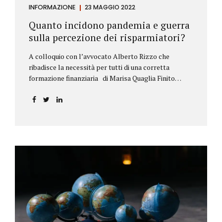
INFORMAZIONE
23 MAGGIO 2022
Quanto incidono pandemia e guerra
sulla percezione dei risparmiatori?
A colloquio con l’avvocato Alberto Rizzo che
ribadisce la necessità per tutti di una corretta
formazione finanziaria di Marisa Quaglia Finito
ufficialmente, anche se i contagi continuano, il
periodo grigio della pandemia da Covid, possiamo
tirare le somme anche su se e come sono cambiate le
abitudini dei risparmiatori. Ne parliamo con
l’avvocato braidese Alberto Rizzo, esperto di diritto
bancario e postale, direttore generale
dell’Accademia di educazione finanziaria presieduta
da Beppe Ghisolfi. Avvocato Rizzo, si sono
registrati cambiamenti sulla percezione della
sicurezza dei propri risparmi? Parto da una
considerazione scientifica. John Ioannidis, noto
professore di medicina, di epidemiologia e...