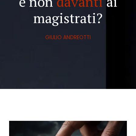
e non
davanti
ai
magistrati?
GIULIO ANDREOTTI