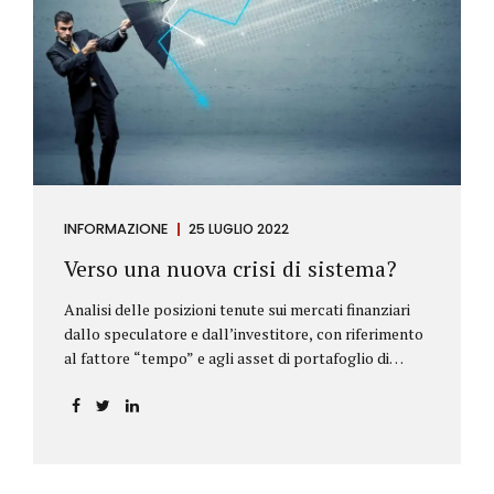
INFORMAZIONE
25 LUGLIO 2022
Verso una nuova crisi di sistema?
Analisi delle posizioni tenute sui mercati finanziari
dallo speculatore e dall’investitore, con riferimento
al fattore “tempo” e agli asset di portafoglio di
Alberto Rizzo Le differenze tra lo speculatore e
l’investitore Nelle definizioni di Wikipedia si legge:
Speculatore: è colui che nella finanza effettua
operazioni rischiose nel tentativo di ottenere un
guadagno da fluttuazioni di mercato in tempi brevi.