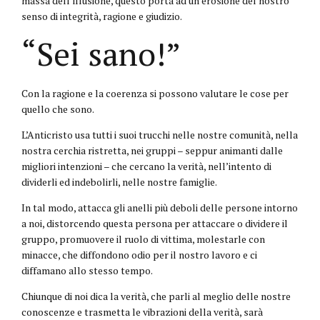
massa dell’illusione, questo porta ad un’erosione del nostro
senso di integrità, ragione e giudizio.
“Sei sano!”
Con la ragione e la coerenza si possono valutare le cose per
quello che sono.
L’Anticristo usa tutti i suoi trucchi nelle nostre comunità, nella
nostra cerchia ristretta, nei gruppi – seppur animanti dalle
migliori intenzioni – che cercano la verità, nell’intento di
dividerli ed indebolirli, nelle nostre famiglie.
In tal modo, attacca gli anelli più deboli delle persone intorno
a noi, distorcendo questa persona per attaccare o dividere il
gruppo, promuovere il ruolo di vittima, molestarle con
minacce, che diffondono odio per il nostro lavoro e ci
diffamano allo stesso tempo.
Chiunque di noi dica la verità, che parli al meglio delle nostre
conoscenze e trasmetta le vibrazioni della verità, sarà