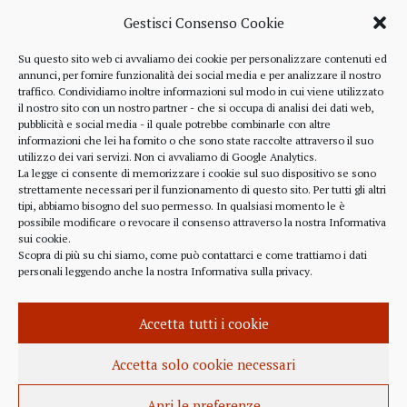
Termini e condizioni d’uso
Gestisci Consenso Cookie
Diritti dell’utente
Su questo sito web ci avvaliamo dei cookie per personalizzare contenuti ed
annunci, per fornire funzionalità dei social media e per analizzare il nostro
Comunicazioni
traffico. Condividiamo inoltre informazioni sul modo in cui viene utilizzato
il nostro sito con un nostro partner - che si occupa di analisi dei dati web,
pubblicità e social media - il quale potrebbe combinarle con altre
informazioni che lei ha fornito o che sono state raccolte attraverso il suo
RIFERIMENTI
utilizzo dei vari servizi. Non ci avvaliamo di Google Analytics.
La legge ci consente di memorizzare i cookie sul suo dispositivo se sono
strettamente necessari per il funzionamento di questo sito. Per tutti gli altri
328 4643900
tipi, abbiamo bisogno del suo permesso. In qualsiasi momento le è
possibile modificare o revocare il consenso attraverso la nostra
Informativa
sui cookie
.
Scopra di più su chi siamo, come può contattarci e come trattiamo i dati
personali leggendo anche la nostra
Informativa sulla privacy
.
alberto.rizzo@ordineavvocatialba.eu
RZZ LRT 72M24 B111O
IT 02916940048
Accetta tutti i cookie
© 2021,
PC.COM
Accetta solo cookie necessari
Apri le preferenze