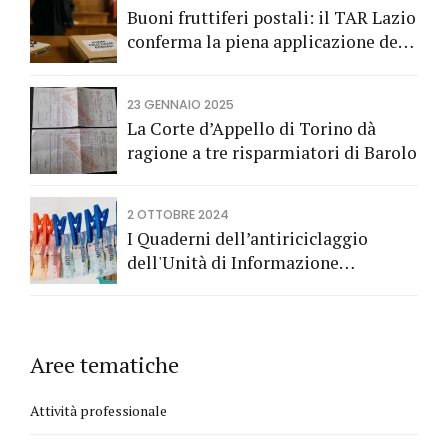
Buoni fruttiferi postali: il TAR Lazio
conferma la piena applicazione del
Codice del Consumo a tutela dei
risparmiatori titolari di buoni
23 GENNAIO 2025
fruttiferi postali.
La Corte d’Appello di Torino dà
ragione a tre risparmiatori di Barolo
2 OTTOBRE 2024
I Quaderni dell’antiriciclaggio
dell'Unità di Informazione
Finanziaria
Aree tematiche
Attività professionale