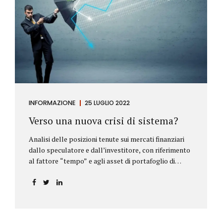
INFORMAZIONE
25 LUGLIO 2022
Verso una nuova crisi di sistema?
Analisi delle posizioni tenute sui mercati finanziari
dallo speculatore e dall’investitore, con riferimento
al fattore “tempo” e agli asset di portafoglio di
Alberto Rizzo Le differenze tra lo speculatore e
l’investitore Nelle definizioni di Wikipedia si legge:
Speculatore: è colui che nella finanza effettua
operazioni rischiose nel tentativo di ottenere un
guadagno da fluttuazioni di mercato in tempi brevi.