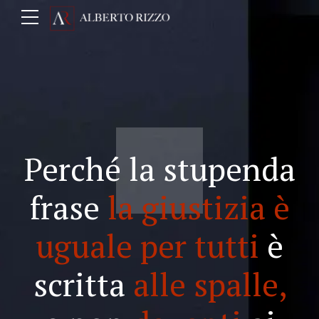
Perché la stupenda
frase
la giustizia è
uguale per tutti
è
scritta
alle spalle,