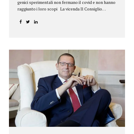
genici sperimentali non fermano il covid e non hanno
raggiunto i loro scopi La vicenda Il Consiglio
dell’ordine degli psicologi della Toscana provvedeva
alla sospensione di una propria iscritta, a causa del
mancato assolvimento dell’obbligo
vaccinale previsto dall’art. 4 del decreto legge n.
44/2021, convertito con modificazioni nella legge n.
76/2021. La psicologa ricorreva in via d’urgenza al
Tribunale di Firenze per chiedere la sospensione di
tale provvedimento, gravemente pregiudizievole per
la propria persona, in quanto impeditivo dello
svolgimento della libera professione. Per il Giudice
fiorentino, Dott.ssa Susanna Zanda, il
provvedimento assunto dal Consiglio lede...