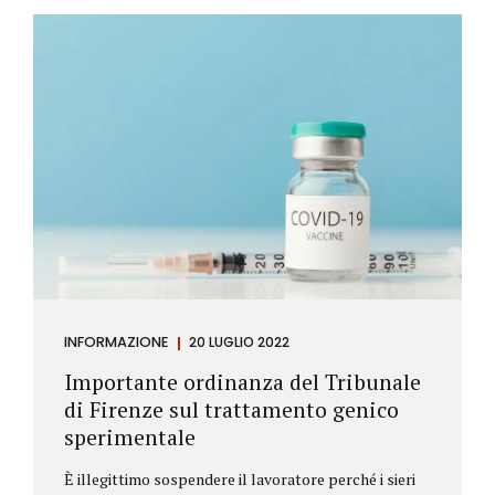
Investitore: è colui che decide di investire il proprio
capitale per trarne un profitto. Gli investitori
differiscono sostanzialmente dagli speculatori per
la durata dei loro investimenti. Gli investitori hanno
un orizzonte temporale di medio lungo periodo nei
loro investimenti, mentre gli speculatori cercano...
INFORMAZIONE
20 LUGLIO 2022
Importante ordinanza del Tribunale
di Firenze sul trattamento genico
sperimentale
È illegittimo sospendere il lavoratore perché i sieri