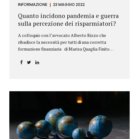
INFORMAZIONE
23 MAGGIO 2022
Quanto incidono pandemia e guerra
sulla percezione dei risparmiatori?
A colloquio con l’avvocato Alberto Rizzo che
ribadisce la necessità per tutti di una corretta
formazione finanziaria di Marisa Quaglia Finito
ufficialmente, anche se i contagi continuano, il
periodo grigio della pandemia da Covid, possiamo
tirare le somme anche su se e come sono cambiate le
abitudini dei risparmiatori. Ne parliamo con
l’avvocato braidese Alberto Rizzo, esperto di diritto
bancario e postale, direttore generale
dell’Accademia di educazione finanziaria presieduta
da Beppe Ghisolfi. Avvocato Rizzo, si sono
registrati cambiamenti sulla percezione della
sicurezza dei propri risparmi? Parto da una
considerazione scientifica. John Ioannidis, noto
professore di medicina, di epidemiologia e...