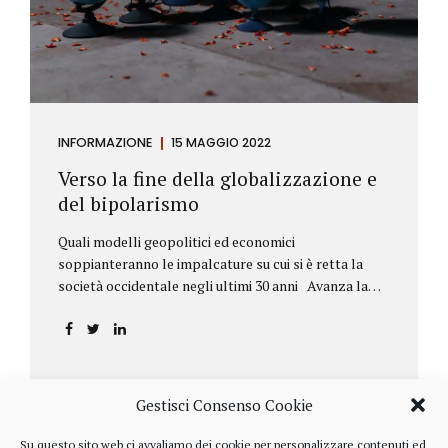
INFORMAZIONE
15 MAGGIO 2022
Verso la fine della globalizzazione e
del bipolarismo
Quali modelli geopolitici ed economici
soppianteranno le impalcature su cui si è retta la
società occidentale negli ultimi 30 anni Avanza la
sfida della de-globalizzazione Nello scorso mese di
aprile ha fatto parecchio discutere il discorso che
l’amministratore delegato del fondo di investimenti
BlackRock, Larry Fink, ha rivolto ai soci. Si tratta di
una lettera annuale che Fink ha inviato agli
Gestisci Consenso Cookie
investitori, nella quale fa il punto sulla situazione
geopolitica ed economica globale, accompagnata da
Su questo sito web ci avvaliamo dei cookie per personalizzare contenuti ed