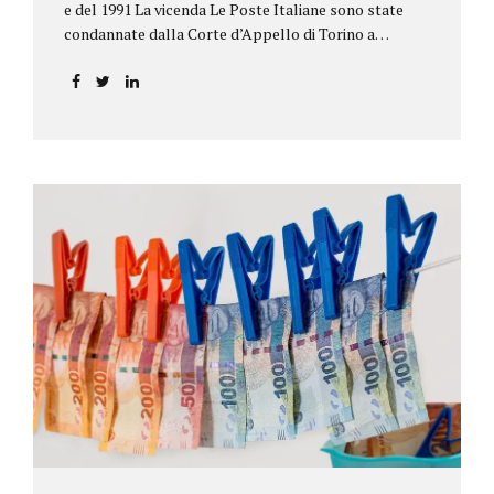
e del 1991 La vicenda Le Poste Italiane sono state
condannate dalla Corte d’Appello di Torino a
riconoscere, a tre risparmiatori di Barolo, somme
per oltre 193.000,00 euro: la sentenza ribalta la
precedente decisione emessa dal Tribunale di Asti. Ai
risparmiatori, titolari di quattro buoni da 5.000.000
lire ciascuno, non erano stati pagati integralmente
gli interessi riportati nel retro dei titoli. E questo a
causa di una modifica dei rendimenti risalente al 1986,
precedente alla loro sottoscrizione, e di un timbro
che Poste aveva messo sopra la tabella, la quale
riportava un generico...