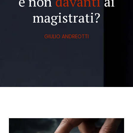
e non
davanti
ai
magistrati?
GIULIO ANDREOTTI