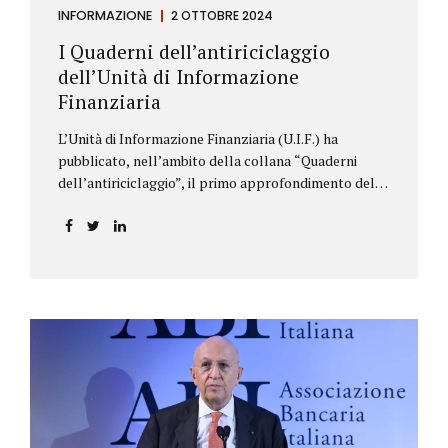
INFORMAZIONE
2 OTTOBRE 2024
I Quaderni dell’antiriciclaggio
dell’Unità di Informazione
Finanziaria
L’Unità di Informazione Finanziaria (U.I.F.) ha
pubblicato, nell’ambito della collana “Quaderni
dell’antiriciclaggio”, il primo approfondimento del
filone Rassegna Normativa, che illustra i principali
aggiornamenti della normativa e della
giurisprudenza in materia AML/CFT relativamente al
primo semestre 2024, con particolare riferimento
all’AML Package. Le principali sezioni della rassegna
riguardano le novità nella disciplina internazionale e
nazionale, e forniscono informazioni su
eventuali consultazioni pubbliche e su pronunce di
particolare rilevanza emesse nell’esercizio
dell’attività giurisdizionale. In questo numero
l’approfondimento è dedicato, in particolare: alla
recente normativa della UE sugli obblighi