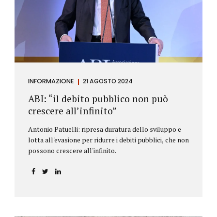
antiriciclaggio (c.d. AML Package), tra cui il
Regolamento Antiriciclaggio e la Direttiva AML;
all’AMLA, ovvero alla nuova Autorità europea che
inizierà...
INFORMAZIONE
21 AGOSTO 2024
ABI: “il debito pubblico non può
crescere all’infinito”
Antonio Patuelli: ripresa duratura dello sviluppo e
lotta all'evasione per ridurre i debiti pubblici, che non
possono crescere all'infinito.