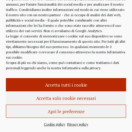
alcune considerazioni sui profitti generati dalle
annunci, per fornire funzionalità dei social media e per analizzare il nostro
traffico. Condividiamo inoltre informazioni sul modo in cui viene utilizzato
scelte finanziarie operate dal fondo BlackRock.
il nostro sito con un nostro partner - che si occupa di analisi dei dati web,
Occorre leggere molto attentamente il testo della
pubblicità e social media - il quale potrebbe combinarle con altre
lettera
informazioni che lei ha fornito o che sono state raccolte attraverso il suo
(https://www.blackrock.com/corporate/investor-
utilizzo dei vari servizi. Non ci avvaliamo di Google Analytics.
relations/larry-fink-chairmans-letter). Fink afferma
La legge ci consente di memorizzare i cookie sul suo dispositivo se sono
strettamente necessari per il funzionamento di questo sito. Per tutti gli altri
chiaramente che...
tipi, abbiamo bisogno del suo permesso. In qualsiasi momento le è
possibile modificare o revocare il consenso attraverso la nostra
Informativa
sui cookie
.
Scopra di più su chi siamo, come può contattarci e come trattiamo i dati
personali leggendo anche la nostra
Informativa sulla privacy
.
INFORMAZIONE
27 APRILE 2022
Accetta tutti i cookie
Istanza per l’abrogazione
dell’obbligo vaccinale al Governo
Accetta solo cookie necessari
Italiano e alla Commissione Europea
Apri le preferenze
Istanza al Governo Italiano ed alla Commissione
Europea per l’abrogazione della normativa
Cookie policy
Privacy policy
sull’obbligo vaccinale, in quanto violatrice della