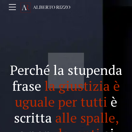
Perché la stupenda
frase
la giustizia è
uguale per tutti
è
scritta
alle spalle,