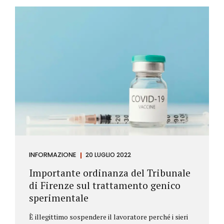
Investitore: è colui che decide di investire il proprio
capitale per trarne un profitto. Gli investitori
differiscono sostanzialmente dagli speculatori per
la durata dei loro investimenti. Gli investitori hanno
un orizzonte temporale di medio lungo periodo nei
loro investimenti, mentre gli speculatori cercano...
INFORMAZIONE
20 LUGLIO 2022
Importante ordinanza del Tribunale
di Firenze sul trattamento genico
sperimentale
È illegittimo sospendere il lavoratore perché i sieri