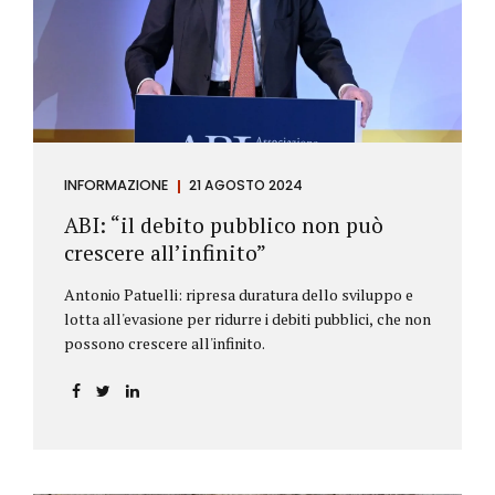
antiriciclaggio (c.d. AML Package), tra cui il
Regolamento Antiriciclaggio e la Direttiva AML;
all’AMLA, ovvero alla nuova Autorità europea che
inizierà...
INFORMAZIONE
21 AGOSTO 2024
ABI: “il debito pubblico non può
crescere all’infinito”
Antonio Patuelli: ripresa duratura dello sviluppo e
lotta all'evasione per ridurre i debiti pubblici, che non
possono crescere all'infinito.