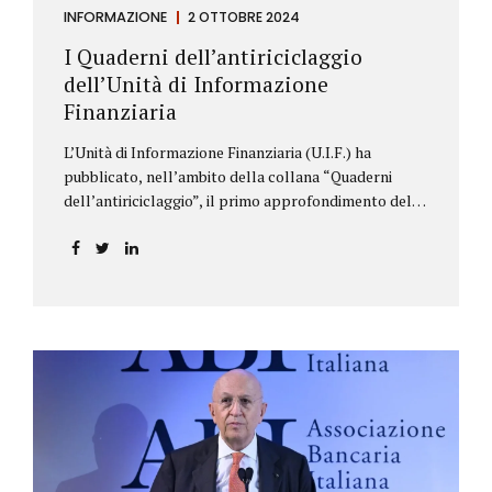
INFORMAZIONE
2 OTTOBRE 2024
I Quaderni dell’antiriciclaggio
dell’Unità di Informazione
Finanziaria
L’Unità di Informazione Finanziaria (U.I.F.) ha
pubblicato, nell’ambito della collana “Quaderni
dell’antiriciclaggio”, il primo approfondimento del
filone Rassegna Normativa, che illustra i principali
aggiornamenti della normativa e della
giurisprudenza in materia AML/CFT relativamente al
primo semestre 2024, con particolare riferimento
all’AML Package. Le principali sezioni della rassegna
riguardano le novità nella disciplina internazionale e
nazionale, e forniscono informazioni su
eventuali consultazioni pubbliche e su pronunce di
particolare rilevanza emesse nell’esercizio
dell’attività giurisdizionale. In questo numero
l’approfondimento è dedicato, in particolare: alla
recente normativa della UE sugli obblighi