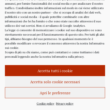
alcune considerazioni sui profitti generati dalle
annunci, per fornire funzionalità dei social media e per analizzare il nostro
traffico. Condividiamo inoltre informazioni sul modo in cui viene utilizzato
scelte finanziarie operate dal fondo BlackRock.
il nostro sito con un nostro partner - che si occupa di analisi dei dati web,
Occorre leggere molto attentamente il testo della
pubblicità e social media - il quale potrebbe combinarle con altre
lettera
informazioni che lei ha fornito o che sono state raccolte attraverso il suo
(https://www.blackrock.com/corporate/investor-
utilizzo dei vari servizi. Non ci avvaliamo di Google Analytics.
relations/larry-fink-chairmans-letter). Fink afferma
La legge ci consente di memorizzare i cookie sul suo dispositivo se sono
strettamente necessari per il funzionamento di questo sito. Per tutti gli altri
chiaramente che...
tipi, abbiamo bisogno del suo permesso. In qualsiasi momento le è
possibile modificare o revocare il consenso attraverso la nostra
Informativa
sui cookie
.
Scopra di più su chi siamo, come può contattarci e come trattiamo i dati
personali leggendo anche la nostra
Informativa sulla privacy
.
INFORMAZIONE
27 APRILE 2022
Accetta tutti i cookie
Istanza per l’abrogazione
dell’obbligo vaccinale al Governo
Accetta solo cookie necessari
Italiano e alla Commissione Europea
Apri le preferenze
Istanza al Governo Italiano ed alla Commissione
Europea per l’abrogazione della normativa
Cookie policy
Privacy policy
sull’obbligo vaccinale, in quanto violatrice della