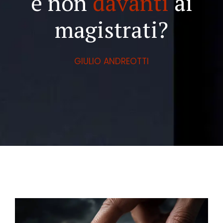
e non
davanti
ai
magistrati?
GIULIO ANDREOTTI