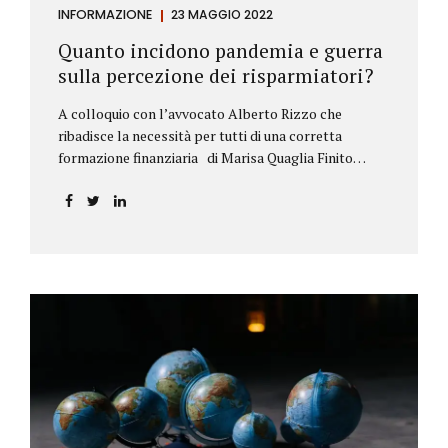
INFORMAZIONE
23 MAGGIO 2022
Quanto incidono pandemia e guerra
sulla percezione dei risparmiatori?
A colloquio con l’avvocato Alberto Rizzo che
ribadisce la necessità per tutti di una corretta
formazione finanziaria di Marisa Quaglia Finito
ufficialmente, anche se i contagi continuano, il
periodo grigio della pandemia da Covid, possiamo
tirare le somme anche su se e come sono cambiate le
abitudini dei risparmiatori. Ne parliamo con
l’avvocato braidese Alberto Rizzo, esperto di diritto
bancario e postale, direttore generale
dell’Accademia di educazione finanziaria presieduta
da Beppe Ghisolfi. Avvocato Rizzo, si sono
registrati cambiamenti sulla percezione della
sicurezza dei propri risparmi? Parto da una
considerazione scientifica. John Ioannidis, noto
professore di medicina, di epidemiologia e...