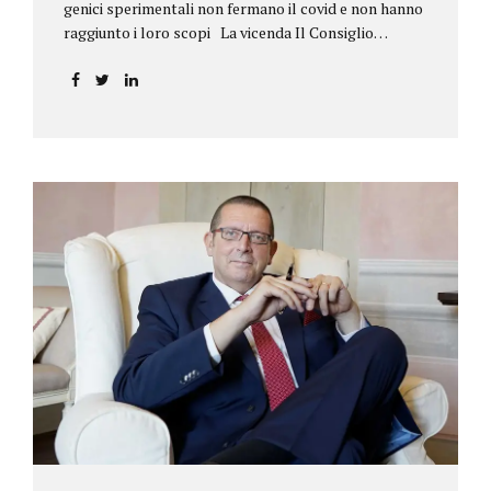
genici sperimentali non fermano il covid e non hanno
raggiunto i loro scopi La vicenda Il Consiglio
dell’ordine degli psicologi della Toscana provvedeva
alla sospensione di una propria iscritta, a causa del
mancato assolvimento dell’obbligo
vaccinale previsto dall’art. 4 del decreto legge n.
44/2021, convertito con modificazioni nella legge n.
76/2021. La psicologa ricorreva in via d’urgenza al
Tribunale di Firenze per chiedere la sospensione di
tale provvedimento, gravemente pregiudizievole per
la propria persona, in quanto impeditivo dello
svolgimento della libera professione. Per il Giudice
fiorentino, Dott.ssa Susanna Zanda, il
provvedimento assunto dal Consiglio lede...