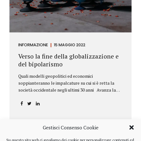
INFORMAZIONE
15 MAGGIO 2022
Verso la fine della globalizzazione e
del bipolarismo
Quali modelli geopolitici ed economici
soppianteranno le impalcature su cui si è retta la
società occidentale negli ultimi 30 anni Avanza la
sfida della de-globalizzazione Nello scorso mese di
aprile ha fatto parecchio discutere il discorso che
l’amministratore delegato del fondo di investimenti
BlackRock, Larry Fink, ha rivolto ai soci. Si tratta di
una lettera annuale che Fink ha inviato agli
Gestisci Consenso Cookie
investitori, nella quale fa il punto sulla situazione
geopolitica ed economica globale, accompagnata da
Su questo sito web ci avvaliamo dei cookie per personalizzare contenuti ed