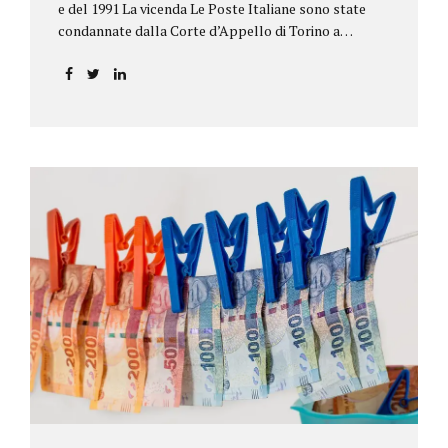
e del 1991 La vicenda Le Poste Italiane sono state
condannate dalla Corte d’Appello di Torino a
riconoscere, a tre risparmiatori di Barolo, somme
per oltre 193.000,00 euro: la sentenza ribalta la
precedente decisione emessa dal Tribunale di Asti. Ai
risparmiatori, titolari di quattro buoni da 5.000.000
lire ciascuno, non erano stati pagati integralmente
gli interessi riportati nel retro dei titoli. E questo a
causa di una modifica dei rendimenti risalente al 1986,
precedente alla loro sottoscrizione, e di un timbro
che Poste aveva messo sopra la tabella, la quale
riportava un generico...