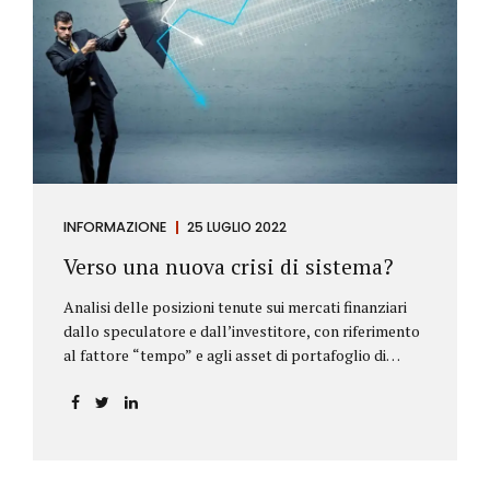
INFORMAZIONE
25 LUGLIO 2022
Verso una nuova crisi di sistema?
Analisi delle posizioni tenute sui mercati finanziari
dallo speculatore e dall’investitore, con riferimento
al fattore “tempo” e agli asset di portafoglio di
Alberto Rizzo Le differenze tra lo speculatore e
l’investitore Nelle definizioni di Wikipedia si legge:
Speculatore: è colui che nella finanza effettua
operazioni rischiose nel tentativo di ottenere un
guadagno da fluttuazioni di mercato in tempi brevi.