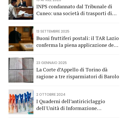
INPS condannato dal Tribunale di
Cuneo: una società di trasporti di
Fossano vince una causa grazie
all’Avv. Alberto Rizzo di Bra
13 SETTEMBRE 2025
Buoni fruttiferi postali: il TAR Lazio
conferma la piena applicazione del
Codice del Consumo a tutela dei
risparmiatori titolari di buoni
23 GENNAIO 2025
fruttiferi postali.
La Corte d’Appello di Torino dà
ragione a tre risparmiatori di Barolo
2 OTTOBRE 2024
I Quaderni dell’antiriciclaggio
dell'Unità di Informazione
Finanziaria