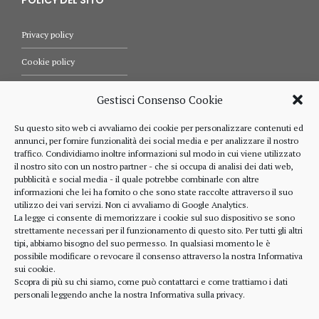
POLICY DEL SITO
Privacy policy
Cookie policy
Termini e condizioni d’uso
Gestisci Consenso Cookie
Diritti dell’utente
Su questo sito web ci avvaliamo dei cookie per personalizzare contenuti ed
annunci, per fornire funzionalità dei social media e per analizzare il nostro
Comunicazioni
traffico. Condividiamo inoltre informazioni sul modo in cui viene utilizzato
il nostro sito con un nostro partner - che si occupa di analisi dei dati web,
pubblicità e social media - il quale potrebbe combinarle con altre
informazioni che lei ha fornito o che sono state raccolte attraverso il suo
RIFERIMENTI
utilizzo dei vari servizi. Non ci avvaliamo di Google Analytics.
La legge ci consente di memorizzare i cookie sul suo dispositivo se sono
strettamente necessari per il funzionamento di questo sito. Per tutti gli altri
328 4643900
tipi, abbiamo bisogno del suo permesso. In qualsiasi momento le è
possibile modificare o revocare il consenso attraverso la nostra
Informativa
sui cookie
.
Scopra di più su chi siamo, come può contattarci e come trattiamo i dati
personali leggendo anche la nostra
Informativa sulla privacy
.
alberto.rizzo@ordineavvocatialba.eu