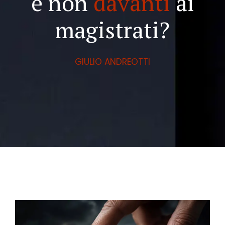
e non
davanti
ai
magistrati?
GIULIO ANDREOTTI