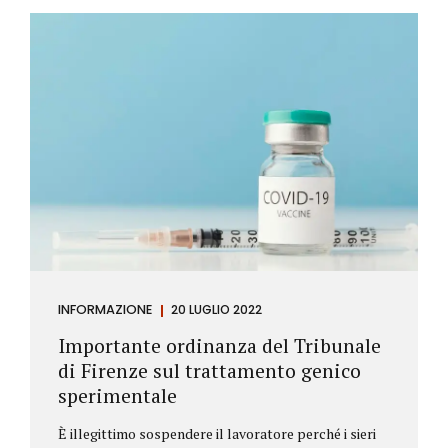
Investitore: è colui che decide di investire il proprio
capitale per trarne un profitto. Gli investitori
differiscono sostanzialmente dagli speculatori per
la durata dei loro investimenti. Gli investitori hanno
un orizzonte temporale di medio lungo periodo nei
loro investimenti, mentre gli speculatori cercano...
INFORMAZIONE
20 LUGLIO 2022
Importante ordinanza del Tribunale
di Firenze sul trattamento genico
sperimentale
È illegittimo sospendere il lavoratore perché i sieri