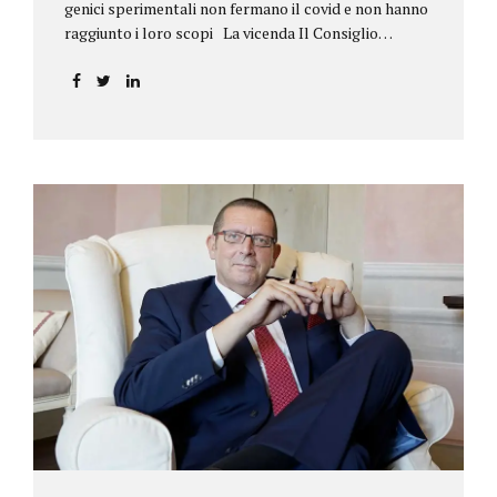
genici sperimentali non fermano il covid e non hanno
raggiunto i loro scopi La vicenda Il Consiglio
dell’ordine degli psicologi della Toscana provvedeva
alla sospensione di una propria iscritta, a causa del
mancato assolvimento dell’obbligo
vaccinale previsto dall’art. 4 del decreto legge n.
44/2021, convertito con modificazioni nella legge n.
76/2021. La psicologa ricorreva in via d’urgenza al
Tribunale di Firenze per chiedere la sospensione di
tale provvedimento, gravemente pregiudizievole per
la propria persona, in quanto impeditivo dello
svolgimento della libera professione. Per il Giudice
fiorentino, Dott.ssa Susanna Zanda, il
provvedimento assunto dal Consiglio lede...