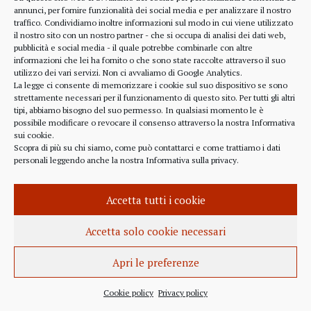
alcune considerazioni sui profitti generati dalle
annunci, per fornire funzionalità dei social media e per analizzare il nostro
traffico. Condividiamo inoltre informazioni sul modo in cui viene utilizzato
scelte finanziarie operate dal fondo BlackRock.
il nostro sito con un nostro partner - che si occupa di analisi dei dati web,
Occorre leggere molto attentamente il testo della
pubblicità e social media - il quale potrebbe combinarle con altre
lettera
informazioni che lei ha fornito o che sono state raccolte attraverso il suo
(https://www.blackrock.com/corporate/investor-
utilizzo dei vari servizi. Non ci avvaliamo di Google Analytics.
relations/larry-fink-chairmans-letter). Fink afferma
La legge ci consente di memorizzare i cookie sul suo dispositivo se sono
strettamente necessari per il funzionamento di questo sito. Per tutti gli altri
chiaramente che...
tipi, abbiamo bisogno del suo permesso. In qualsiasi momento le è
possibile modificare o revocare il consenso attraverso la nostra
Informativa
sui cookie
.
Scopra di più su chi siamo, come può contattarci e come trattiamo i dati
personali leggendo anche la nostra
Informativa sulla privacy
.
INFORMAZIONE
27 APRILE 2022
Accetta tutti i cookie
Istanza per l’abrogazione
dell’obbligo vaccinale al Governo
Accetta solo cookie necessari
Italiano e alla Commissione Europea
Apri le preferenze
Istanza al Governo Italiano ed alla Commissione
Europea per l’abrogazione della normativa
Cookie policy
Privacy policy
sull’obbligo vaccinale, in quanto violatrice della