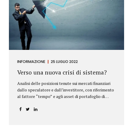
INFORMAZIONE
25 LUGLIO 2022
Verso una nuova crisi di sistema?
Analisi delle posizioni tenute sui mercati finanziari
dallo speculatore e dall’investitore, con riferimento
al fattore “tempo” e agli asset di portafoglio di
Alberto Rizzo Le differenze tra lo speculatore e
l’investitore Nelle definizioni di Wikipedia si legge:
Speculatore: è colui che nella finanza effettua
operazioni rischiose nel tentativo di ottenere un
guadagno da fluttuazioni di mercato in tempi brevi.