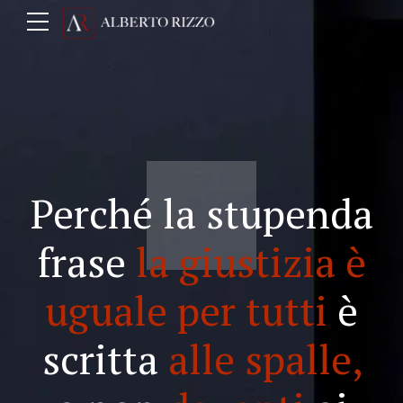
Perché la stupenda
frase
la giustizia è
uguale per tutti
è
scritta
alle spalle,