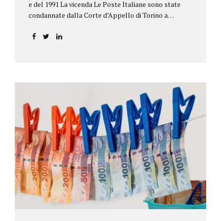
e del 1991 La vicenda Le Poste Italiane sono state
condannate dalla Corte d’Appello di Torino a
riconoscere, a tre risparmiatori di Barolo, somme
per oltre 193.000,00 euro: la sentenza ribalta la
precedente decisione emessa dal Tribunale di Asti. Ai
risparmiatori, titolari di quattro buoni da 5.000.000
lire ciascuno, non erano stati pagati integralmente
gli interessi riportati nel retro dei titoli. E questo a
causa di una modifica dei rendimenti risalente al 1986,
precedente alla loro sottoscrizione, e di un timbro
che Poste aveva messo sopra la tabella, la quale
riportava un generico...