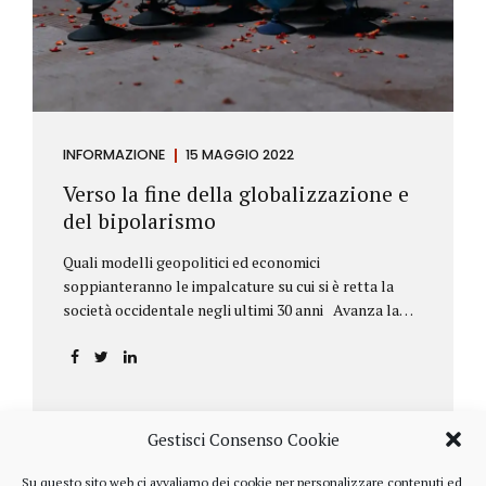
INFORMAZIONE
15 MAGGIO 2022
Verso la fine della globalizzazione e
del bipolarismo
Quali modelli geopolitici ed economici
soppianteranno le impalcature su cui si è retta la
società occidentale negli ultimi 30 anni Avanza la
sfida della de-globalizzazione Nello scorso mese di
aprile ha fatto parecchio discutere il discorso che
l’amministratore delegato del fondo di investimenti
BlackRock, Larry Fink, ha rivolto ai soci. Si tratta di
una lettera annuale che Fink ha inviato agli
Gestisci Consenso Cookie
investitori, nella quale fa il punto sulla situazione
geopolitica ed economica globale, accompagnata da
Su questo sito web ci avvaliamo dei cookie per personalizzare contenuti ed