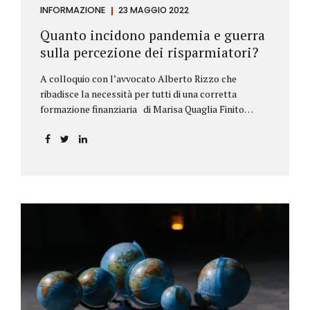
INFORMAZIONE
23 MAGGIO 2022
Quanto incidono pandemia e guerra
sulla percezione dei risparmiatori?
A colloquio con l’avvocato Alberto Rizzo che
ribadisce la necessità per tutti di una corretta
formazione finanziaria di Marisa Quaglia Finito
ufficialmente, anche se i contagi continuano, il
periodo grigio della pandemia da Covid, possiamo
tirare le somme anche su se e come sono cambiate le
abitudini dei risparmiatori. Ne parliamo con
l’avvocato braidese Alberto Rizzo, esperto di diritto
bancario e postale, direttore generale
dell’Accademia di educazione finanziaria presieduta
da Beppe Ghisolfi. Avvocato Rizzo, si sono
registrati cambiamenti sulla percezione della
sicurezza dei propri risparmi? Parto da una
considerazione scientifica. John Ioannidis, noto
professore di medicina, di epidemiologia e...