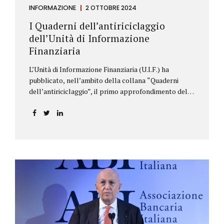
INFORMAZIONE
2 OTTOBRE 2024
I Quaderni dell’antiriciclaggio
dell’Unità di Informazione
Finanziaria
L’Unità di Informazione Finanziaria (U.I.F.) ha
pubblicato, nell’ambito della collana “Quaderni
dell’antiriciclaggio”, il primo approfondimento del
filone Rassegna Normativa, che illustra i principali
aggiornamenti della normativa e della
giurisprudenza in materia AML/CFT relativamente al
primo semestre 2024, con particolare riferimento
all’AML Package. Le principali sezioni della rassegna
riguardano le novità nella disciplina internazionale e
nazionale, e forniscono informazioni su
eventuali consultazioni pubbliche e su pronunce di
particolare rilevanza emesse nell’esercizio
dell’attività giurisdizionale. In questo numero
l’approfondimento è dedicato, in particolare: alla
recente normativa della UE sugli obblighi