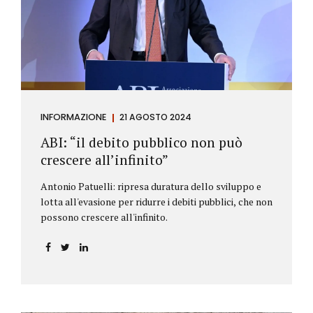
antiriciclaggio (c.d. AML Package), tra cui il
Regolamento Antiriciclaggio e la Direttiva AML;
all’AMLA, ovvero alla nuova Autorità europea che
inizierà...
INFORMAZIONE
21 AGOSTO 2024
ABI: “il debito pubblico non può
crescere all’infinito”
Antonio Patuelli: ripresa duratura dello sviluppo e
lotta all'evasione per ridurre i debiti pubblici, che non
possono crescere all'infinito.