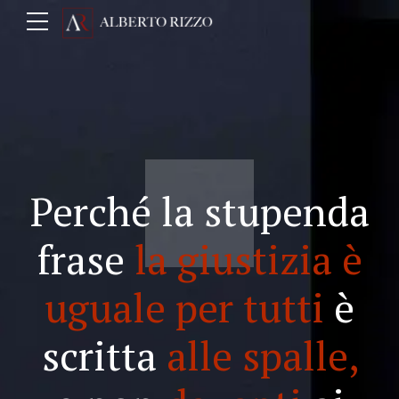
Perché la stupenda
frase
la giustizia è
uguale per tutti
è
scritta
alle spalle,