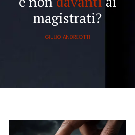
e non
davanti
ai
magistrati?
GIULIO ANDREOTTI