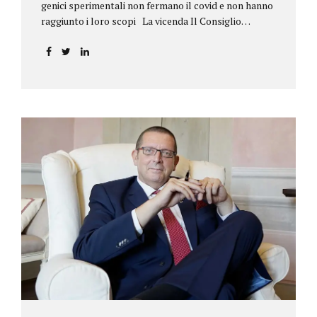
genici sperimentali non fermano il covid e non hanno
raggiunto i loro scopi La vicenda Il Consiglio
dell’ordine degli psicologi della Toscana provvedeva
alla sospensione di una propria iscritta, a causa del
mancato assolvimento dell’obbligo
vaccinale previsto dall’art. 4 del decreto legge n.
44/2021, convertito con modificazioni nella legge n.
76/2021. La psicologa ricorreva in via d’urgenza al
Tribunale di Firenze per chiedere la sospensione di
tale provvedimento, gravemente pregiudizievole per
la propria persona, in quanto impeditivo dello
svolgimento della libera professione. Per il Giudice
fiorentino, Dott.ssa Susanna Zanda, il
provvedimento assunto dal Consiglio lede...