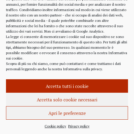
alcune considerazioni sui profitti generati dalle
annunci, per fornire funzionalità dei social media e per analizzare il nostro
traffico. Condividiamo inoltre informazioni sul modo in cui viene utilizzato
scelte finanziarie operate dal fondo BlackRock.
il nostro sito con un nostro partner - che si occupa di analisi dei dati web,
Occorre leggere molto attentamente il testo della
pubblicità e social media - il quale potrebbe combinarle con altre
lettera
informazioni che lei ha fornito o che sono state raccolte attraverso il suo
(https://www.blackrock.com/corporate/investor-
utilizzo dei vari servizi. Non ci avvaliamo di Google Analytics.
relations/larry-fink-chairmans-letter). Fink afferma
La legge ci consente di memorizzare i cookie sul suo dispositivo se sono
strettamente necessari per il funzionamento di questo sito. Per tutti gli altri
chiaramente che...
tipi, abbiamo bisogno del suo permesso. In qualsiasi momento le è
possibile modificare o revocare il consenso attraverso la nostra
Informativa
sui cookie
.
Scopra di più su chi siamo, come può contattarci e come trattiamo i dati
personali leggendo anche la nostra
Informativa sulla privacy
.
INFORMAZIONE
27 APRILE 2022
Accetta tutti i cookie
Istanza per l’abrogazione
dell’obbligo vaccinale al Governo
Accetta solo cookie necessari
Italiano e alla Commissione Europea
Apri le preferenze
Istanza al Governo Italiano ed alla Commissione
Europea per l’abrogazione della normativa
Cookie policy
Privacy policy
sull’obbligo vaccinale, in quanto violatrice della