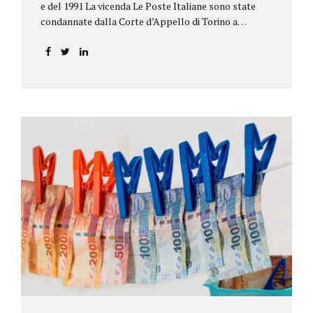
e del 1991 La vicenda Le Poste Italiane sono state
condannate dalla Corte d’Appello di Torino a
riconoscere, a tre risparmiatori di Barolo, somme
per oltre 193.000,00 euro: la sentenza ribalta la
precedente decisione emessa dal Tribunale di Asti. Ai
risparmiatori, titolari di quattro buoni da 5.000.000
lire ciascuno, non erano stati pagati integralmente
gli interessi riportati nel retro dei titoli. E questo a
causa di una modifica dei rendimenti risalente al 1986,
precedente alla loro sottoscrizione, e di un timbro
che Poste aveva messo sopra la tabella, la quale
riportava un generico...