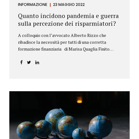
INFORMAZIONE
23 MAGGIO 2022
Quanto incidono pandemia e guerra
sulla percezione dei risparmiatori?
A colloquio con l’avvocato Alberto Rizzo che
ribadisce la necessità per tutti di una corretta
formazione finanziaria di Marisa Quaglia Finito
ufficialmente, anche se i contagi continuano, il
periodo grigio della pandemia da Covid, possiamo
tirare le somme anche su se e come sono cambiate le
abitudini dei risparmiatori. Ne parliamo con
l’avvocato braidese Alberto Rizzo, esperto di diritto
bancario e postale, direttore generale
dell’Accademia di educazione finanziaria presieduta
da Beppe Ghisolfi. Avvocato Rizzo, si sono
registrati cambiamenti sulla percezione della
sicurezza dei propri risparmi? Parto da una
considerazione scientifica. John Ioannidis, noto
professore di medicina, di epidemiologia e...