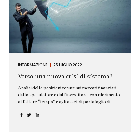
INFORMAZIONE
25 LUGLIO 2022
Verso una nuova crisi di sistema?
Analisi delle posizioni tenute sui mercati finanziari
dallo speculatore e dall’investitore, con riferimento
al fattore “tempo” e agli asset di portafoglio di
Alberto Rizzo Le differenze tra lo speculatore e
l’investitore Nelle definizioni di Wikipedia si legge:
Speculatore: è colui che nella finanza effettua
operazioni rischiose nel tentativo di ottenere un
guadagno da fluttuazioni di mercato in tempi brevi.