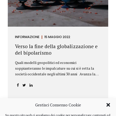
INFORMAZIONE
15 MAGGIO 2022
Verso la fine della globalizzazione e
del bipolarismo
Quali modelli geopolitici ed economici
soppianteranno le impalcature su cui si è retta la
società occidentale negli ultimi 30 anni Avanza la
sfida della de-globalizzazione Nello scorso mese di
aprile ha fatto parecchio discutere il discorso che
l’amministratore delegato del fondo di investimenti
BlackRock, Larry Fink, ha rivolto ai soci. Si tratta di
una lettera annuale che Fink ha inviato agli
Gestisci Consenso Cookie
investitori, nella quale fa il punto sulla situazione
geopolitica ed economica globale, accompagnata da
Su questo sito web ci avvaliamo dei cookie per personalizzare contenuti ed