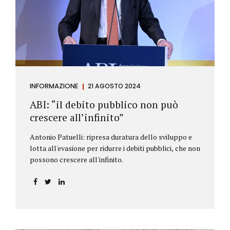
antiriciclaggio (c.d. AML Package), tra cui il
Regolamento Antiriciclaggio e la Direttiva AML;
all’AMLA, ovvero alla nuova Autorità europea che
inizierà...
INFORMAZIONE
21 AGOSTO 2024
ABI: “il debito pubblico non può
crescere all’infinito”
Antonio Patuelli: ripresa duratura dello sviluppo e
lotta all'evasione per ridurre i debiti pubblici, che non
possono crescere all'infinito.