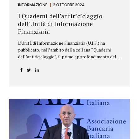
INFORMAZIONE
2 OTTOBRE 2024
I Quaderni dell’antiriciclaggio
dell’Unità di Informazione
Finanziaria
L’Unità di Informazione Finanziaria (U.I.F.) ha
pubblicato, nell’ambito della collana “Quaderni
dell’antiriciclaggio”, il primo approfondimento del
filone Rassegna Normativa, che illustra i principali
aggiornamenti della normativa e della
giurisprudenza in materia AML/CFT relativamente al
primo semestre 2024, con particolare riferimento
all’AML Package. Le principali sezioni della rassegna
riguardano le novità nella disciplina internazionale e
nazionale, e forniscono informazioni su
eventuali consultazioni pubbliche e su pronunce di
particolare rilevanza emesse nell’esercizio
dell’attività giurisdizionale. In questo numero
l’approfondimento è dedicato, in particolare: alla
recente normativa della UE sugli obblighi