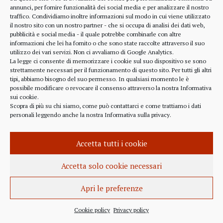
alcune considerazioni sui profitti generati dalle
annunci, per fornire funzionalità dei social media e per analizzare il nostro
traffico. Condividiamo inoltre informazioni sul modo in cui viene utilizzato
scelte finanziarie operate dal fondo BlackRock.
il nostro sito con un nostro partner - che si occupa di analisi dei dati web,
Occorre leggere molto attentamente il testo della
pubblicità e social media - il quale potrebbe combinarle con altre
lettera
informazioni che lei ha fornito o che sono state raccolte attraverso il suo
(https://www.blackrock.com/corporate/investor-
utilizzo dei vari servizi. Non ci avvaliamo di Google Analytics.
relations/larry-fink-chairmans-letter). Fink afferma
La legge ci consente di memorizzare i cookie sul suo dispositivo se sono
strettamente necessari per il funzionamento di questo sito. Per tutti gli altri
chiaramente che...
tipi, abbiamo bisogno del suo permesso. In qualsiasi momento le è
possibile modificare o revocare il consenso attraverso la nostra
Informativa
sui cookie
.
Scopra di più su chi siamo, come può contattarci e come trattiamo i dati
personali leggendo anche la nostra
Informativa sulla privacy
.
INFORMAZIONE
27 APRILE 2022
Accetta tutti i cookie
Istanza per l’abrogazione
dell’obbligo vaccinale al Governo
Accetta solo cookie necessari
Italiano e alla Commissione Europea
Apri le preferenze
Istanza al Governo Italiano ed alla Commissione
Europea per l’abrogazione della normativa
Cookie policy
Privacy policy
sull’obbligo vaccinale, in quanto violatrice della