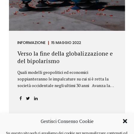
INFORMAZIONE
15 MAGGIO 2022
Verso la fine della globalizzazione e
del bipolarismo
Quali modelli geopolitici ed economici
soppianteranno le impalcature su cui si è retta la
società occidentale negli ultimi 30 anni Avanza la
sfida della de-globalizzazione Nello scorso mese di
aprile ha fatto parecchio discutere il discorso che
l’amministratore delegato del fondo di investimenti
BlackRock, Larry Fink, ha rivolto ai soci. Si tratta di
una lettera annuale che Fink ha inviato agli
Gestisci Consenso Cookie
investitori, nella quale fa il punto sulla situazione
geopolitica ed economica globale, accompagnata da
Su questo sito web ci avvaliamo dei cookie per personalizzare contenuti ed