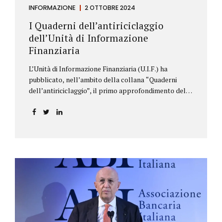
INFORMAZIONE
2 OTTOBRE 2024
I Quaderni dell’antiriciclaggio
dell’Unità di Informazione
Finanziaria
L’Unità di Informazione Finanziaria (U.I.F.) ha
pubblicato, nell’ambito della collana “Quaderni
dell’antiriciclaggio”, il primo approfondimento del
filone Rassegna Normativa, che illustra i principali
aggiornamenti della normativa e della
giurisprudenza in materia AML/CFT relativamente al
primo semestre 2024, con particolare riferimento
all’AML Package. Le principali sezioni della rassegna
riguardano le novità nella disciplina internazionale e
nazionale, e forniscono informazioni su
eventuali consultazioni pubbliche e su pronunce di
particolare rilevanza emesse nell’esercizio
dell’attività giurisdizionale. In questo numero
l’approfondimento è dedicato, in particolare: alla
recente normativa della UE sugli obblighi