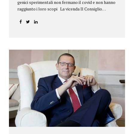
genici sperimentali non fermano il covid e non hanno
raggiunto i loro scopi La vicenda Il Consiglio
dell’ordine degli psicologi della Toscana provvedeva
alla sospensione di una propria iscritta, a causa del
mancato assolvimento dell’obbligo
vaccinale previsto dall’art. 4 del decreto legge n.
44/2021, convertito con modificazioni nella legge n.
76/2021. La psicologa ricorreva in via d’urgenza al
Tribunale di Firenze per chiedere la sospensione di
tale provvedimento, gravemente pregiudizievole per
la propria persona, in quanto impeditivo dello
svolgimento della libera professione. Per il Giudice
fiorentino, Dott.ssa Susanna Zanda, il
provvedimento assunto dal Consiglio lede...