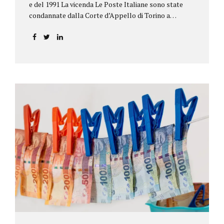
e del 1991 La vicenda Le Poste Italiane sono state
condannate dalla Corte d’Appello di Torino a
riconoscere, a tre risparmiatori di Barolo, somme
per oltre 193.000,00 euro: la sentenza ribalta la
precedente decisione emessa dal Tribunale di Asti. Ai
risparmiatori, titolari di quattro buoni da 5.000.000
lire ciascuno, non erano stati pagati integralmente
gli interessi riportati nel retro dei titoli. E questo a
causa di una modifica dei rendimenti risalente al 1986,
precedente alla loro sottoscrizione, e di un timbro
che Poste aveva messo sopra la tabella, la quale
riportava un generico...