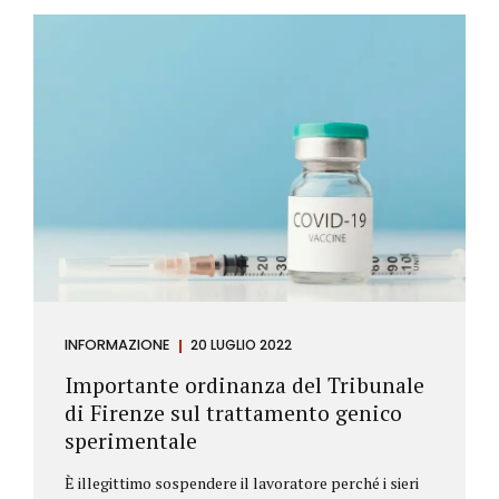
Investitore: è colui che decide di investire il proprio
capitale per trarne un profitto. Gli investitori
differiscono sostanzialmente dagli speculatori per
la durata dei loro investimenti. Gli investitori hanno
un orizzonte temporale di medio lungo periodo nei
loro investimenti, mentre gli speculatori cercano...
INFORMAZIONE
20 LUGLIO 2022
Importante ordinanza del Tribunale
di Firenze sul trattamento genico
sperimentale
È illegittimo sospendere il lavoratore perché i sieri