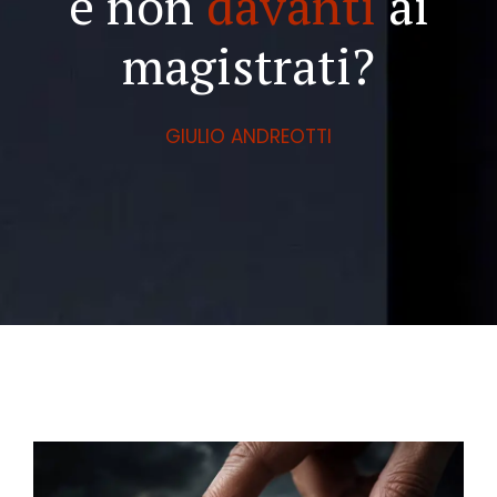
e non
davanti
ai
magistrati?
GIULIO ANDREOTTI