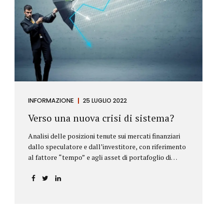
INFORMAZIONE
25 LUGLIO 2022
Verso una nuova crisi di sistema?
Analisi delle posizioni tenute sui mercati finanziari
dallo speculatore e dall’investitore, con riferimento
al fattore “tempo” e agli asset di portafoglio di
Alberto Rizzo Le differenze tra lo speculatore e
l’investitore Nelle definizioni di Wikipedia si legge:
Speculatore: è colui che nella finanza effettua
operazioni rischiose nel tentativo di ottenere un
guadagno da fluttuazioni di mercato in tempi brevi.