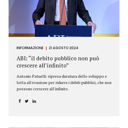
antiriciclaggio (c.d. AML Package), tra cui il
Regolamento Antiriciclaggio e la Direttiva AML;
all’AMLA, ovvero alla nuova Autorità europea che
inizierà...
INFORMAZIONE
21 AGOSTO 2024
ABI: “il debito pubblico non può
crescere all’infinito”
Antonio Patuelli: ripresa duratura dello sviluppo e
lotta all'evasione per ridurre i debiti pubblici, che non
possono crescere all'infinito.