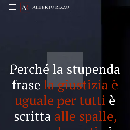
Perché la stupenda
frase
la giustizia è
uguale per tutti
è
scritta
alle spalle,