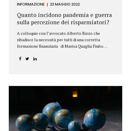
INFORMAZIONE
23 MAGGIO 2022
Quanto incidono pandemia e guerra
sulla percezione dei risparmiatori?
A colloquio con l’avvocato Alberto Rizzo che
ribadisce la necessità per tutti di una corretta
formazione finanziaria di Marisa Quaglia Finito
ufficialmente, anche se i contagi continuano, il
periodo grigio della pandemia da Covid, possiamo
tirare le somme anche su se e come sono cambiate le
abitudini dei risparmiatori. Ne parliamo con
l’avvocato braidese Alberto Rizzo, esperto di diritto
bancario e postale, direttore generale
dell’Accademia di educazione finanziaria presieduta
da Beppe Ghisolfi. Avvocato Rizzo, si sono
registrati cambiamenti sulla percezione della
sicurezza dei propri risparmi? Parto da una
considerazione scientifica. John Ioannidis, noto
professore di medicina, di epidemiologia e...