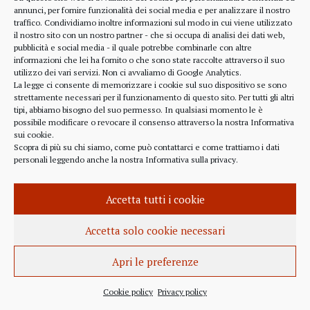
alcune considerazioni sui profitti generati dalle
annunci, per fornire funzionalità dei social media e per analizzare il nostro
traffico. Condividiamo inoltre informazioni sul modo in cui viene utilizzato
scelte finanziarie operate dal fondo BlackRock.
il nostro sito con un nostro partner - che si occupa di analisi dei dati web,
Occorre leggere molto attentamente il testo della
pubblicità e social media - il quale potrebbe combinarle con altre
lettera
informazioni che lei ha fornito o che sono state raccolte attraverso il suo
(https://www.blackrock.com/corporate/investor-
utilizzo dei vari servizi. Non ci avvaliamo di Google Analytics.
relations/larry-fink-chairmans-letter). Fink afferma
La legge ci consente di memorizzare i cookie sul suo dispositivo se sono
strettamente necessari per il funzionamento di questo sito. Per tutti gli altri
chiaramente che...
tipi, abbiamo bisogno del suo permesso. In qualsiasi momento le è
possibile modificare o revocare il consenso attraverso la nostra
Informativa
sui cookie
.
Scopra di più su chi siamo, come può contattarci e come trattiamo i dati
personali leggendo anche la nostra
Informativa sulla privacy
.
INFORMAZIONE
27 APRILE 2022
Accetta tutti i cookie
Istanza per l’abrogazione
dell’obbligo vaccinale al Governo
Accetta solo cookie necessari
Italiano e alla Commissione Europea
Apri le preferenze
Istanza al Governo Italiano ed alla Commissione
Europea per l’abrogazione della normativa
Cookie policy
Privacy policy
sull’obbligo vaccinale, in quanto violatrice della