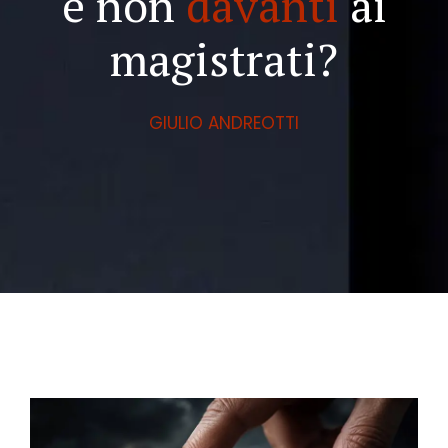
e non
davanti
ai
magistrati?
GIULIO ANDREOTTI