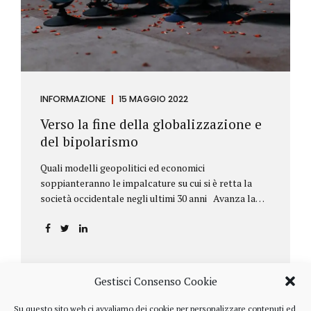
INFORMAZIONE
15 MAGGIO 2022
Verso la fine della globalizzazione e
del bipolarismo
Quali modelli geopolitici ed economici
soppianteranno le impalcature su cui si è retta la
società occidentale negli ultimi 30 anni Avanza la
sfida della de-globalizzazione Nello scorso mese di
aprile ha fatto parecchio discutere il discorso che
l’amministratore delegato del fondo di investimenti
BlackRock, Larry Fink, ha rivolto ai soci. Si tratta di
una lettera annuale che Fink ha inviato agli
Gestisci Consenso Cookie
investitori, nella quale fa il punto sulla situazione
geopolitica ed economica globale, accompagnata da
Su questo sito web ci avvaliamo dei cookie per personalizzare contenuti ed