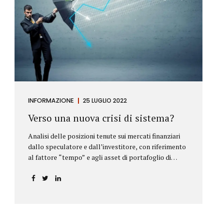
INFORMAZIONE
25 LUGLIO 2022
Verso una nuova crisi di sistema?
Analisi delle posizioni tenute sui mercati finanziari
dallo speculatore e dall’investitore, con riferimento
al fattore “tempo” e agli asset di portafoglio di
Alberto Rizzo Le differenze tra lo speculatore e
l’investitore Nelle definizioni di Wikipedia si legge:
Speculatore: è colui che nella finanza effettua
operazioni rischiose nel tentativo di ottenere un
guadagno da fluttuazioni di mercato in tempi brevi.