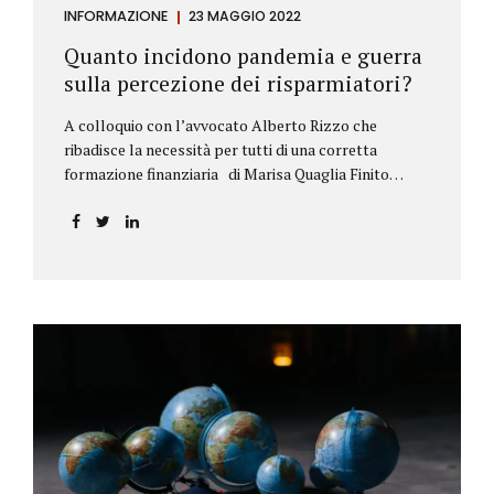
INFORMAZIONE
23 MAGGIO 2022
Quanto incidono pandemia e guerra
sulla percezione dei risparmiatori?
A colloquio con l’avvocato Alberto Rizzo che
ribadisce la necessità per tutti di una corretta
formazione finanziaria di Marisa Quaglia Finito
ufficialmente, anche se i contagi continuano, il
periodo grigio della pandemia da Covid, possiamo
tirare le somme anche su se e come sono cambiate le
abitudini dei risparmiatori. Ne parliamo con
l’avvocato braidese Alberto Rizzo, esperto di diritto
bancario e postale, direttore generale
dell’Accademia di educazione finanziaria presieduta
da Beppe Ghisolfi. Avvocato Rizzo, si sono
registrati cambiamenti sulla percezione della
sicurezza dei propri risparmi? Parto da una
considerazione scientifica. John Ioannidis, noto
professore di medicina, di epidemiologia e...