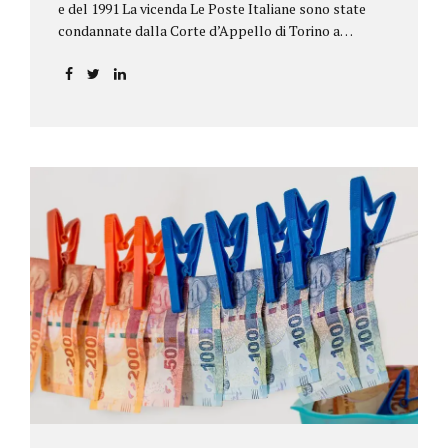
e del 1991 La vicenda Le Poste Italiane sono state
condannate dalla Corte d’Appello di Torino a
riconoscere, a tre risparmiatori di Barolo, somme
per oltre 193.000,00 euro: la sentenza ribalta la
precedente decisione emessa dal Tribunale di Asti. Ai
risparmiatori, titolari di quattro buoni da 5.000.000
lire ciascuno, non erano stati pagati integralmente
gli interessi riportati nel retro dei titoli. E questo a
causa di una modifica dei rendimenti risalente al 1986,
precedente alla loro sottoscrizione, e di un timbro
che Poste aveva messo sopra la tabella, la quale
riportava un generico...