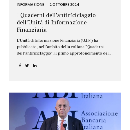
INFORMAZIONE
2 OTTOBRE 2024
I Quaderni dell’antiriciclaggio
dell’Unità di Informazione
Finanziaria
L’Unità di Informazione Finanziaria (U.I.F.) ha
pubblicato, nell’ambito della collana “Quaderni
dell’antiriciclaggio”, il primo approfondimento del
filone Rassegna Normativa, che illustra i principali
aggiornamenti della normativa e della
giurisprudenza in materia AML/CFT relativamente al
primo semestre 2024, con particolare riferimento
all’AML Package. Le principali sezioni della rassegna
riguardano le novità nella disciplina internazionale e
nazionale, e forniscono informazioni su
eventuali consultazioni pubbliche e su pronunce di
particolare rilevanza emesse nell’esercizio
dell’attività giurisdizionale. In questo numero
l’approfondimento è dedicato, in particolare: alla
recente normativa della UE sugli obblighi