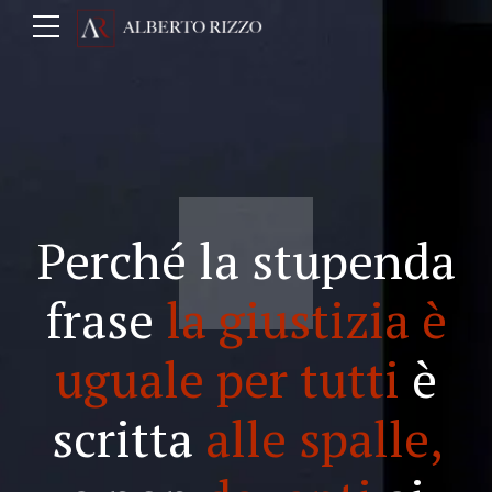
Perché la stupenda
frase
la giustizia è
uguale per tutti
è
scritta
alle spalle,