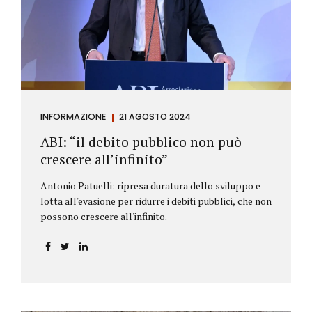
antiriciclaggio (c.d. AML Package), tra cui il
Regolamento Antiriciclaggio e la Direttiva AML;
all’AMLA, ovvero alla nuova Autorità europea che
inizierà...
INFORMAZIONE
21 AGOSTO 2024
ABI: “il debito pubblico non può
crescere all’infinito”
Antonio Patuelli: ripresa duratura dello sviluppo e
lotta all'evasione per ridurre i debiti pubblici, che non
possono crescere all'infinito.