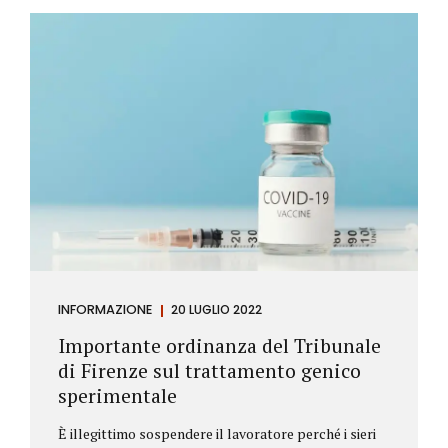
Investitore: è colui che decide di investire il proprio
capitale per trarne un profitto. Gli investitori
differiscono sostanzialmente dagli speculatori per
la durata dei loro investimenti. Gli investitori hanno
un orizzonte temporale di medio lungo periodo nei
loro investimenti, mentre gli speculatori cercano...
INFORMAZIONE
20 LUGLIO 2022
Importante ordinanza del Tribunale
di Firenze sul trattamento genico
sperimentale
È illegittimo sospendere il lavoratore perché i sieri