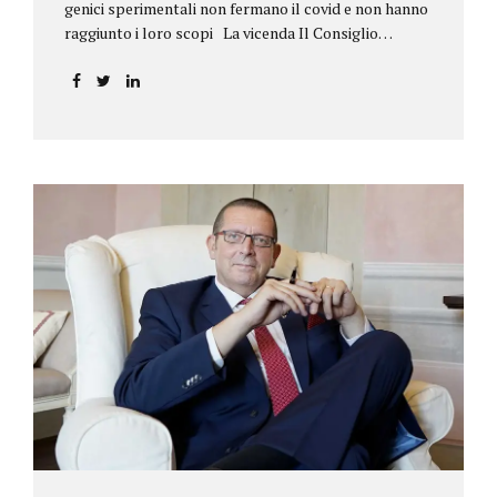
genici sperimentali non fermano il covid e non hanno
raggiunto i loro scopi La vicenda Il Consiglio
dell’ordine degli psicologi della Toscana provvedeva
alla sospensione di una propria iscritta, a causa del
mancato assolvimento dell’obbligo
vaccinale previsto dall’art. 4 del decreto legge n.
44/2021, convertito con modificazioni nella legge n.
76/2021. La psicologa ricorreva in via d’urgenza al
Tribunale di Firenze per chiedere la sospensione di
tale provvedimento, gravemente pregiudizievole per
la propria persona, in quanto impeditivo dello
svolgimento della libera professione. Per il Giudice
fiorentino, Dott.ssa Susanna Zanda, il
provvedimento assunto dal Consiglio lede...