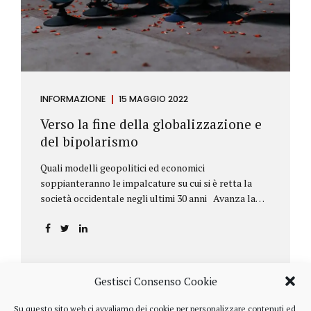
INFORMAZIONE
15 MAGGIO 2022
Verso la fine della globalizzazione e
del bipolarismo
Quali modelli geopolitici ed economici
soppianteranno le impalcature su cui si è retta la
società occidentale negli ultimi 30 anni Avanza la
sfida della de-globalizzazione Nello scorso mese di
aprile ha fatto parecchio discutere il discorso che
l’amministratore delegato del fondo di investimenti
BlackRock, Larry Fink, ha rivolto ai soci. Si tratta di
una lettera annuale che Fink ha inviato agli
Gestisci Consenso Cookie
investitori, nella quale fa il punto sulla situazione
geopolitica ed economica globale, accompagnata da
Su questo sito web ci avvaliamo dei cookie per personalizzare contenuti ed