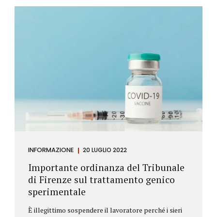
Investitore: è colui che decide di investire il proprio
capitale per trarne un profitto. Gli investitori
differiscono sostanzialmente dagli speculatori per
la durata dei loro investimenti. Gli investitori hanno
un orizzonte temporale di medio lungo periodo nei
loro investimenti, mentre gli speculatori cercano...
INFORMAZIONE
20 LUGLIO 2022
Importante ordinanza del Tribunale
di Firenze sul trattamento genico
sperimentale
È illegittimo sospendere il lavoratore perché i sieri