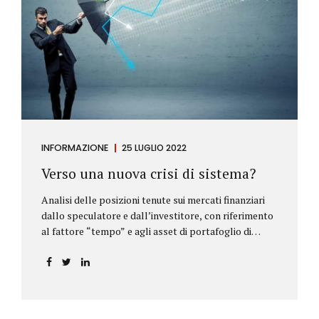
INFORMAZIONE
25 LUGLIO 2022
Verso una nuova crisi di sistema?
Analisi delle posizioni tenute sui mercati finanziari
dallo speculatore e dall’investitore, con riferimento
al fattore “tempo” e agli asset di portafoglio di
Alberto Rizzo Le differenze tra lo speculatore e
l’investitore Nelle definizioni di Wikipedia si legge:
Speculatore: è colui che nella finanza effettua
operazioni rischiose nel tentativo di ottenere un
guadagno da fluttuazioni di mercato in tempi brevi.