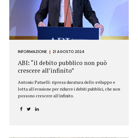
antiriciclaggio (c.d. AML Package), tra cui il
Regolamento Antiriciclaggio e la Direttiva AML;
all’AMLA, ovvero alla nuova Autorità europea che
inizierà...
INFORMAZIONE
21 AGOSTO 2024
ABI: “il debito pubblico non può
crescere all’infinito”
Antonio Patuelli: ripresa duratura dello sviluppo e
lotta all'evasione per ridurre i debiti pubblici, che non
possono crescere all'infinito.