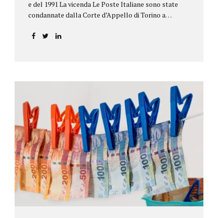
e del 1991 La vicenda Le Poste Italiane sono state
condannate dalla Corte d’Appello di Torino a
riconoscere, a tre risparmiatori di Barolo, somme
per oltre 193.000,00 euro: la sentenza ribalta la
precedente decisione emessa dal Tribunale di Asti. Ai
risparmiatori, titolari di quattro buoni da 5.000.000
lire ciascuno, non erano stati pagati integralmente
gli interessi riportati nel retro dei titoli. E questo a
causa di una modifica dei rendimenti risalente al 1986,
precedente alla loro sottoscrizione, e di un timbro
che Poste aveva messo sopra la tabella, la quale
riportava un generico...