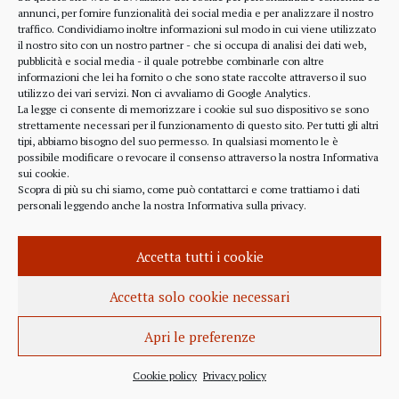
alcune considerazioni sui profitti generati dalle
annunci, per fornire funzionalità dei social media e per analizzare il nostro
traffico. Condividiamo inoltre informazioni sul modo in cui viene utilizzato
scelte finanziarie operate dal fondo BlackRock.
il nostro sito con un nostro partner - che si occupa di analisi dei dati web,
Occorre leggere molto attentamente il testo della
pubblicità e social media - il quale potrebbe combinarle con altre
lettera
informazioni che lei ha fornito o che sono state raccolte attraverso il suo
(https://www.blackrock.com/corporate/investor-
utilizzo dei vari servizi. Non ci avvaliamo di Google Analytics.
relations/larry-fink-chairmans-letter). Fink afferma
La legge ci consente di memorizzare i cookie sul suo dispositivo se sono
strettamente necessari per il funzionamento di questo sito. Per tutti gli altri
chiaramente che...
tipi, abbiamo bisogno del suo permesso. In qualsiasi momento le è
possibile modificare o revocare il consenso attraverso la nostra
Informativa
sui cookie
.
Scopra di più su chi siamo, come può contattarci e come trattiamo i dati
personali leggendo anche la nostra
Informativa sulla privacy
.
INFORMAZIONE
27 APRILE 2022
Accetta tutti i cookie
Istanza per l’abrogazione
dell’obbligo vaccinale al Governo
Accetta solo cookie necessari
Italiano e alla Commissione Europea
Apri le preferenze
Istanza al Governo Italiano ed alla Commissione
Europea per l’abrogazione della normativa
Cookie policy
Privacy policy
sull’obbligo vaccinale, in quanto violatrice della