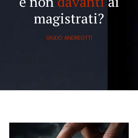
e non
davanti
ai
magistrati?
GIULIO ANDREOTTI