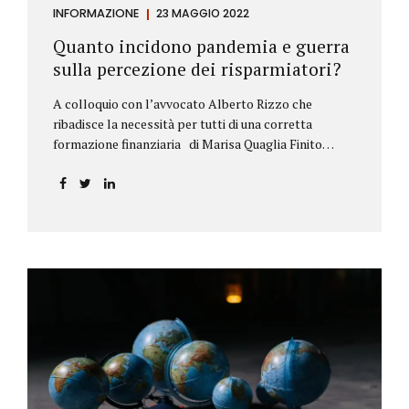
INFORMAZIONE
23 MAGGIO 2022
Quanto incidono pandemia e guerra
sulla percezione dei risparmiatori?
A colloquio con l’avvocato Alberto Rizzo che
ribadisce la necessità per tutti di una corretta
formazione finanziaria di Marisa Quaglia Finito
ufficialmente, anche se i contagi continuano, il
periodo grigio della pandemia da Covid, possiamo
tirare le somme anche su se e come sono cambiate le
abitudini dei risparmiatori. Ne parliamo con
l’avvocato braidese Alberto Rizzo, esperto di diritto
bancario e postale, direttore generale
dell’Accademia di educazione finanziaria presieduta
da Beppe Ghisolfi. Avvocato Rizzo, si sono
registrati cambiamenti sulla percezione della
sicurezza dei propri risparmi? Parto da una
considerazione scientifica. John Ioannidis, noto
professore di medicina, di epidemiologia e...