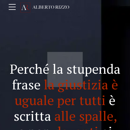
Perché la stupenda
frase
la giustizia è
uguale per tutti
è
scritta
alle spalle,