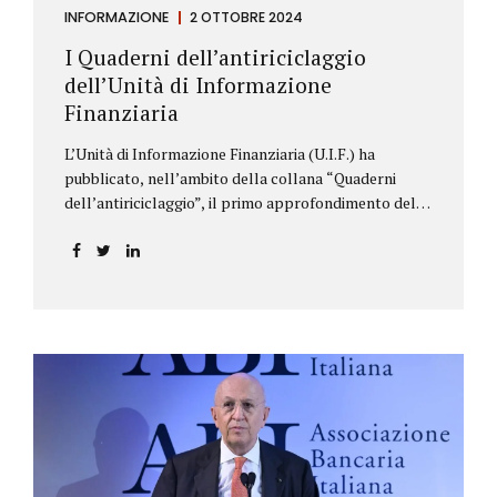
INFORMAZIONE
2 OTTOBRE 2024
I Quaderni dell’antiriciclaggio
dell’Unità di Informazione
Finanziaria
L’Unità di Informazione Finanziaria (U.I.F.) ha
pubblicato, nell’ambito della collana “Quaderni
dell’antiriciclaggio”, il primo approfondimento del
filone Rassegna Normativa, che illustra i principali
aggiornamenti della normativa e della
giurisprudenza in materia AML/CFT relativamente al
primo semestre 2024, con particolare riferimento
all’AML Package. Le principali sezioni della rassegna
riguardano le novità nella disciplina internazionale e
nazionale, e forniscono informazioni su
eventuali consultazioni pubbliche e su pronunce di
particolare rilevanza emesse nell’esercizio
dell’attività giurisdizionale. In questo numero
l’approfondimento è dedicato, in particolare: alla
recente normativa della UE sugli obblighi