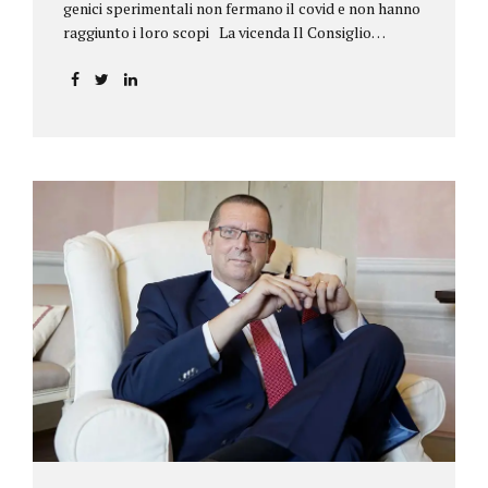
genici sperimentali non fermano il covid e non hanno
raggiunto i loro scopi La vicenda Il Consiglio
dell’ordine degli psicologi della Toscana provvedeva
alla sospensione di una propria iscritta, a causa del
mancato assolvimento dell’obbligo
vaccinale previsto dall’art. 4 del decreto legge n.
44/2021, convertito con modificazioni nella legge n.
76/2021. La psicologa ricorreva in via d’urgenza al
Tribunale di Firenze per chiedere la sospensione di
tale provvedimento, gravemente pregiudizievole per
la propria persona, in quanto impeditivo dello
svolgimento della libera professione. Per il Giudice
fiorentino, Dott.ssa Susanna Zanda, il
provvedimento assunto dal Consiglio lede...