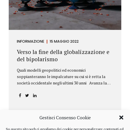
INFORMAZIONE
15 MAGGIO 2022
Verso la fine della globalizzazione e
del bipolarismo
Quali modelli geopolitici ed economici
soppianteranno le impalcature su cui si è retta la
società occidentale negli ultimi 30 anni Avanza la
sfida della de-globalizzazione Nello scorso mese di
aprile ha fatto parecchio discutere il discorso che
l’amministratore delegato del fondo di investimenti
BlackRock, Larry Fink, ha rivolto ai soci. Si tratta di
una lettera annuale che Fink ha inviato agli
Gestisci Consenso Cookie
investitori, nella quale fa il punto sulla situazione
geopolitica ed economica globale, accompagnata da
Su questo sito web ci avvaliamo dei cookie per personalizzare contenuti ed