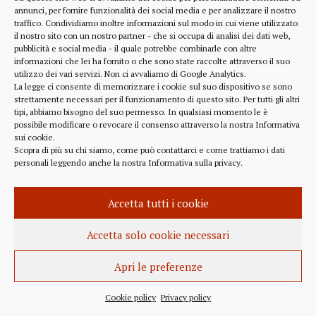
alcune considerazioni sui profitti generati dalle
annunci, per fornire funzionalità dei social media e per analizzare il nostro
traffico. Condividiamo inoltre informazioni sul modo in cui viene utilizzato
scelte finanziarie operate dal fondo BlackRock.
il nostro sito con un nostro partner - che si occupa di analisi dei dati web,
Occorre leggere molto attentamente il testo della
pubblicità e social media - il quale potrebbe combinarle con altre
lettera
informazioni che lei ha fornito o che sono state raccolte attraverso il suo
(https://www.blackrock.com/corporate/investor-
utilizzo dei vari servizi. Non ci avvaliamo di Google Analytics.
relations/larry-fink-chairmans-letter). Fink afferma
La legge ci consente di memorizzare i cookie sul suo dispositivo se sono
strettamente necessari per il funzionamento di questo sito. Per tutti gli altri
chiaramente che...
tipi, abbiamo bisogno del suo permesso. In qualsiasi momento le è
possibile modificare o revocare il consenso attraverso la nostra
Informativa
sui cookie
.
Scopra di più su chi siamo, come può contattarci e come trattiamo i dati
personali leggendo anche la nostra
Informativa sulla privacy
.
INFORMAZIONE
27 APRILE 2022
Accetta tutti i cookie
Istanza per l’abrogazione
dell’obbligo vaccinale al Governo
Accetta solo cookie necessari
Italiano e alla Commissione Europea
Apri le preferenze
Istanza al Governo Italiano ed alla Commissione
Europea per l’abrogazione della normativa
Cookie policy
Privacy policy
sull’obbligo vaccinale, in quanto violatrice della