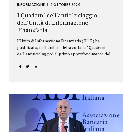
INFORMAZIONE
2 OTTOBRE 2024
I Quaderni dell’antiriciclaggio
dell’Unità di Informazione
Finanziaria
L’Unità di Informazione Finanziaria (U.I.F.) ha
pubblicato, nell’ambito della collana “Quaderni
dell’antiriciclaggio”, il primo approfondimento del
filone Rassegna Normativa, che illustra i principali
aggiornamenti della normativa e della
giurisprudenza in materia AML/CFT relativamente al
primo semestre 2024, con particolare riferimento
all’AML Package. Le principali sezioni della rassegna
riguardano le novità nella disciplina internazionale e
nazionale, e forniscono informazioni su
eventuali consultazioni pubbliche e su pronunce di
particolare rilevanza emesse nell’esercizio
dell’attività giurisdizionale. In questo numero
l’approfondimento è dedicato, in particolare: alla
recente normativa della UE sugli obblighi