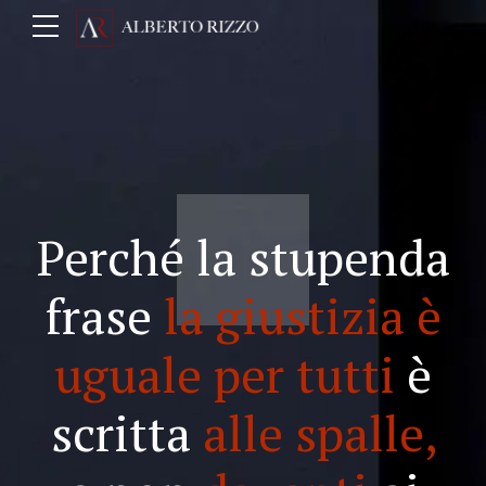
Perché la stupenda
frase
la giustizia è
uguale per tutti
è
scritta
alle spalle,