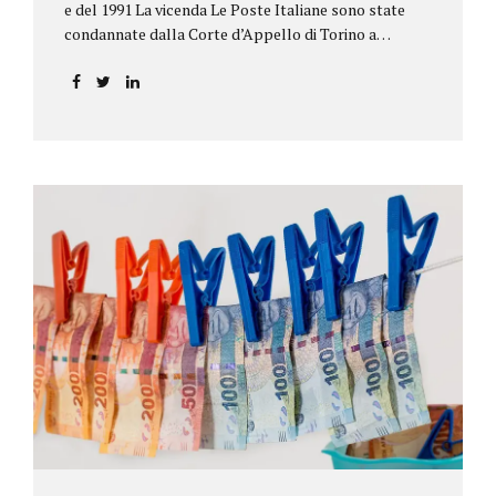
e del 1991 La vicenda Le Poste Italiane sono state
condannate dalla Corte d’Appello di Torino a
riconoscere, a tre risparmiatori di Barolo, somme
per oltre 193.000,00 euro: la sentenza ribalta la
precedente decisione emessa dal Tribunale di Asti. Ai
risparmiatori, titolari di quattro buoni da 5.000.000
lire ciascuno, non erano stati pagati integralmente
gli interessi riportati nel retro dei titoli. E questo a
causa di una modifica dei rendimenti risalente al 1986,
precedente alla loro sottoscrizione, e di un timbro
che Poste aveva messo sopra la tabella, la quale
riportava un generico...