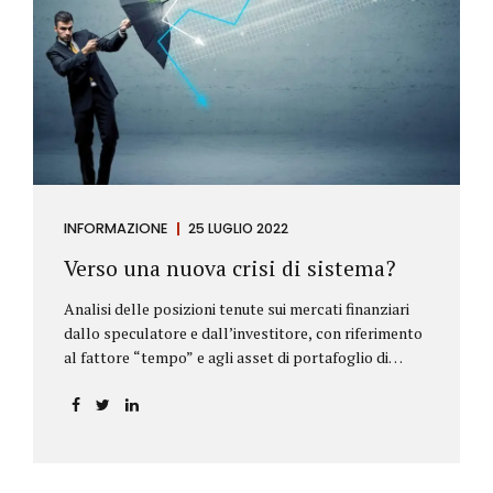
INFORMAZIONE
25 LUGLIO 2022
Verso una nuova crisi di sistema?
Analisi delle posizioni tenute sui mercati finanziari
dallo speculatore e dall’investitore, con riferimento
al fattore “tempo” e agli asset di portafoglio di
Alberto Rizzo Le differenze tra lo speculatore e
l’investitore Nelle definizioni di Wikipedia si legge:
Speculatore: è colui che nella finanza effettua
operazioni rischiose nel tentativo di ottenere un
guadagno da fluttuazioni di mercato in tempi brevi.