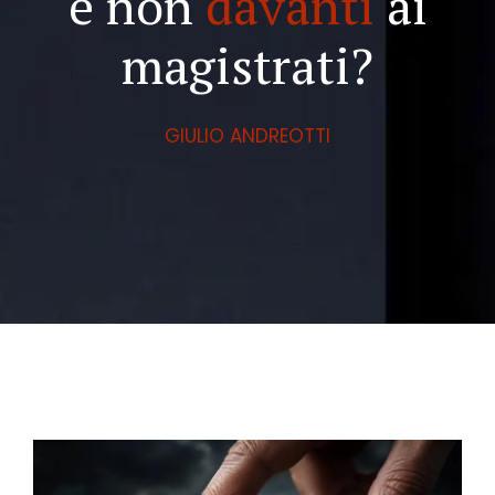
e non
davanti
ai
magistrati?
GIULIO ANDREOTTI