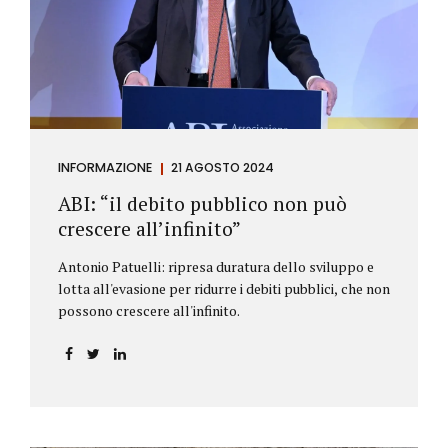
antiriciclaggio (c.d. AML Package), tra cui il
Regolamento Antiriciclaggio e la Direttiva AML;
all’AMLA, ovvero alla nuova Autorità europea che
inizierà...
INFORMAZIONE
21 AGOSTO 2024
ABI: “il debito pubblico non può
crescere all’infinito”
Antonio Patuelli: ripresa duratura dello sviluppo e
lotta all'evasione per ridurre i debiti pubblici, che non
possono crescere all'infinito.