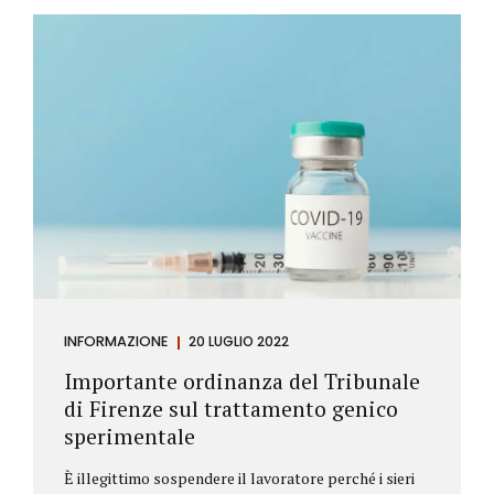
Investitore: è colui che decide di investire il proprio
capitale per trarne un profitto. Gli investitori
differiscono sostanzialmente dagli speculatori per
la durata dei loro investimenti. Gli investitori hanno
un orizzonte temporale di medio lungo periodo nei
loro investimenti, mentre gli speculatori cercano...
INFORMAZIONE
20 LUGLIO 2022
Importante ordinanza del Tribunale
di Firenze sul trattamento genico
sperimentale
È illegittimo sospendere il lavoratore perché i sieri