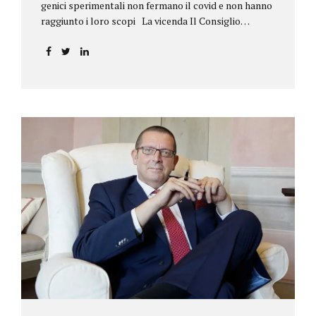
genici sperimentali non fermano il covid e non hanno
raggiunto i loro scopi La vicenda Il Consiglio
dell’ordine degli psicologi della Toscana provvedeva
alla sospensione di una propria iscritta, a causa del
mancato assolvimento dell’obbligo
vaccinale previsto dall’art. 4 del decreto legge n.
44/2021, convertito con modificazioni nella legge n.
76/2021. La psicologa ricorreva in via d’urgenza al
Tribunale di Firenze per chiedere la sospensione di
tale provvedimento, gravemente pregiudizievole per
la propria persona, in quanto impeditivo dello
svolgimento della libera professione. Per il Giudice
fiorentino, Dott.ssa Susanna Zanda, il
provvedimento assunto dal Consiglio lede...