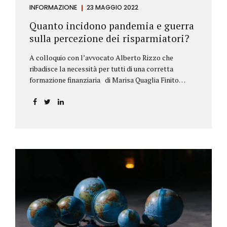
INFORMAZIONE
23 MAGGIO 2022
Quanto incidono pandemia e guerra
sulla percezione dei risparmiatori?
A colloquio con l’avvocato Alberto Rizzo che
ribadisce la necessità per tutti di una corretta
formazione finanziaria di Marisa Quaglia Finito
ufficialmente, anche se i contagi continuano, il
periodo grigio della pandemia da Covid, possiamo
tirare le somme anche su se e come sono cambiate le
abitudini dei risparmiatori. Ne parliamo con
l’avvocato braidese Alberto Rizzo, esperto di diritto
bancario e postale, direttore generale
dell’Accademia di educazione finanziaria presieduta
da Beppe Ghisolfi. Avvocato Rizzo, si sono
registrati cambiamenti sulla percezione della
sicurezza dei propri risparmi? Parto da una
considerazione scientifica. John Ioannidis, noto
professore di medicina, di epidemiologia e...