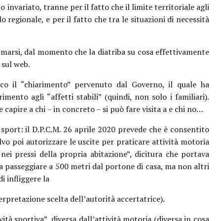
 invariato, tranne per il fatto che il limite territoriale agli
 regionale, e per il fatto che tra le situazioni di necessità
rmarsi, dal momento che la diatriba su cosa effettivamente
 sul web.
o il “chiarimento” pervenuto dal Governo, il quale ha
imento agli “affetti stabili” (quindi, non solo i familiari).
e capire a chi – in concreto – si può fare visita a e chi no…
 sport: il D.P.C.M. 26 aprile 2020 prevede che è consentito
alvo poi autorizzare le uscite per praticare attività motoria
ei pressi della propria abitazione”, dicitura che portava
 a passeggiare a 500 metri dal portone di casa, ma non altri
i infliggere la
rpretazione scelta dell’autorità accertatrice).
ità sportiva”, diversa dall’attività motoria (diversa in cosa