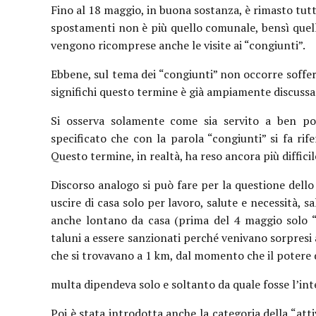
Fino al 18 maggio, in buona sostanza, è rimasto tutto
spostamenti non è più quello comunale, bensì quello
vengono ricomprese anche le visite ai “congiunti”.
Ebbene, sul tema dei “congiunti” non occorre soffe
significhi questo termine è già ampiamente discussa
Si osserva solamente come sia servito a ben poc
specificato che con la parola “congiunti” si fa rifer
Questo termine, in realtà, ha reso ancora più difficil
Discorso analogo si può fare per la questione dello
uscire di casa solo per lavoro, salute e necessità, s
anche lontano da casa (prima del 4 maggio solo “n
taluni a essere sanzionati perché venivano sorpresi
che si trovavano a 1 km, dal momento che il potere d
multa dipendeva solo e soltanto da quale fosse l’inte
Poi è stata introdotta anche la categoria della “attiv