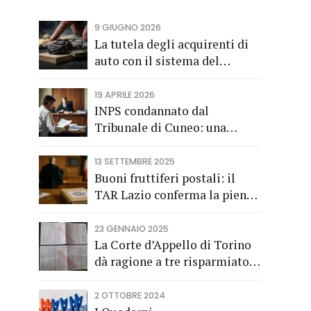
9 GIUGNO 2026
La tutela degli acquirenti di
auto con il sistema del
finanziamento rateale
19 APRILE 2026
INPS condannato dal
Tribunale di Cuneo: una
società di trasporti di
Fossano vince una causa
13 SETTEMBRE 2025
grazie all’Avv. Alberto Rizzo
Buoni fruttiferi postali: il
di Bra
TAR Lazio conferma la piena
applicazione del Codice del
Consumo a tutela dei
23 GENNAIO 2025
risparmiatori titolari di buoni
La Corte d’Appello di Torino
fruttiferi postali.
dà ragione a tre risparmiatori
di Barolo
2 OTTOBRE 2024