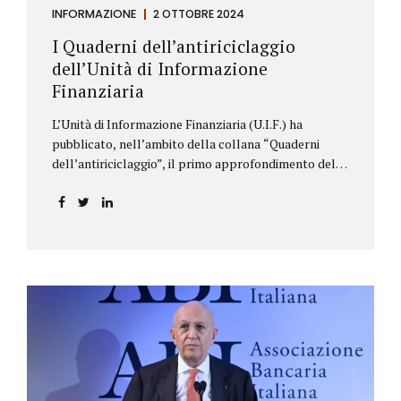
INFORMAZIONE
2 OTTOBRE 2024
I Quaderni dell’antiriciclaggio
dell’Unità di Informazione
Finanziaria
L’Unità di Informazione Finanziaria (U.I.F.) ha
pubblicato, nell’ambito della collana “Quaderni
dell’antiriciclaggio”, il primo approfondimento del
filone Rassegna Normativa, che illustra i principali
aggiornamenti della normativa e della
giurisprudenza in materia AML/CFT relativamente al
primo semestre 2024, con particolare riferimento
all’AML Package. Le principali sezioni della rassegna
riguardano le novità nella disciplina internazionale e
nazionale, e forniscono informazioni su
eventuali consultazioni pubbliche e su pronunce di
particolare rilevanza emesse nell’esercizio
dell’attività giurisdizionale. In questo numero
l’approfondimento è dedicato, in particolare: alla
recente normativa della UE sugli obblighi