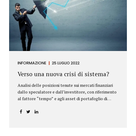
INFORMAZIONE
25 LUGLIO 2022
Verso una nuova crisi di sistema?
Analisi delle posizioni tenute sui mercati finanziari
dallo speculatore e dall’investitore, con riferimento
al fattore “tempo” e agli asset di portafoglio di
Alberto Rizzo Le differenze tra lo speculatore e
l’investitore Nelle definizioni di Wikipedia si legge:
Speculatore: è colui che nella finanza effettua
operazioni rischiose nel tentativo di ottenere un
guadagno da fluttuazioni di mercato in tempi brevi.