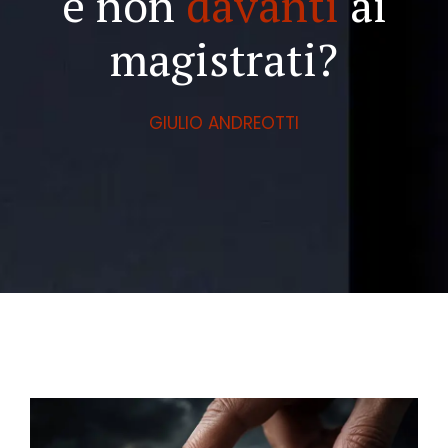
e non
davanti
ai
magistrati?
GIULIO ANDREOTTI