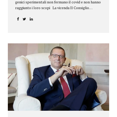
genici sperimentali non fermano il covid e non hanno
raggiunto i loro scopi La vicenda Il Consiglio
dell’ordine degli psicologi della Toscana provvedeva
alla sospensione di una propria iscritta, a causa del
mancato assolvimento dell’obbligo
vaccinale previsto dall’art. 4 del decreto legge n.
44/2021, convertito con modificazioni nella legge n.
76/2021. La psicologa ricorreva in via d’urgenza al
Tribunale di Firenze per chiedere la sospensione di
tale provvedimento, gravemente pregiudizievole per
la propria persona, in quanto impeditivo dello
svolgimento della libera professione. Per il Giudice
fiorentino, Dott.ssa Susanna Zanda, il
provvedimento assunto dal Consiglio lede...