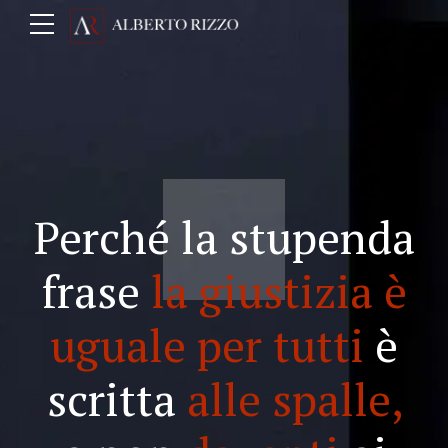
Perché la stupenda
frase
la giustizia è
uguale per tutti
è
scritta
alle spalle,