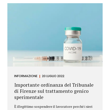
Investitore: è colui che decide di investire il proprio
capitale per trarne un profitto. Gli investitori
differiscono sostanzialmente dagli speculatori per
la durata dei loro investimenti. Gli investitori hanno
un orizzonte temporale di medio lungo periodo nei
loro investimenti, mentre gli speculatori cercano...
INFORMAZIONE
20 LUGLIO 2022
Importante ordinanza del Tribunale
di Firenze sul trattamento genico
sperimentale
È illegittimo sospendere il lavoratore perché i sieri