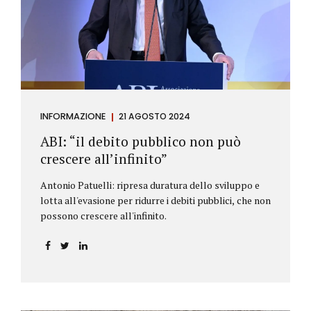
antiriciclaggio (c.d. AML Package), tra cui il
Regolamento Antiriciclaggio e la Direttiva AML;
all’AMLA, ovvero alla nuova Autorità europea che
inizierà...
INFORMAZIONE
21 AGOSTO 2024
ABI: “il debito pubblico non può
crescere all’infinito”
Antonio Patuelli: ripresa duratura dello sviluppo e
lotta all'evasione per ridurre i debiti pubblici, che non
possono crescere all'infinito.