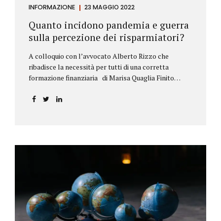
INFORMAZIONE
23 MAGGIO 2022
Quanto incidono pandemia e guerra
sulla percezione dei risparmiatori?
A colloquio con l’avvocato Alberto Rizzo che
ribadisce la necessità per tutti di una corretta
formazione finanziaria di Marisa Quaglia Finito
ufficialmente, anche se i contagi continuano, il
periodo grigio della pandemia da Covid, possiamo
tirare le somme anche su se e come sono cambiate le
abitudini dei risparmiatori. Ne parliamo con
l’avvocato braidese Alberto Rizzo, esperto di diritto
bancario e postale, direttore generale
dell’Accademia di educazione finanziaria presieduta
da Beppe Ghisolfi. Avvocato Rizzo, si sono
registrati cambiamenti sulla percezione della
sicurezza dei propri risparmi? Parto da una
considerazione scientifica. John Ioannidis, noto
professore di medicina, di epidemiologia e...