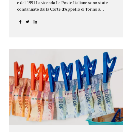
e del 1991 La vicenda Le Poste Italiane sono state
condannate dalla Corte d’Appello di Torino a
riconoscere, a tre risparmiatori di Barolo, somme
per oltre 193.000,00 euro: la sentenza ribalta la
precedente decisione emessa dal Tribunale di Asti. Ai
risparmiatori, titolari di quattro buoni da 5.000.000
lire ciascuno, non erano stati pagati integralmente
gli interessi riportati nel retro dei titoli. E questo a
causa di una modifica dei rendimenti risalente al 1986,
precedente alla loro sottoscrizione, e di un timbro
che Poste aveva messo sopra la tabella, la quale
riportava un generico...