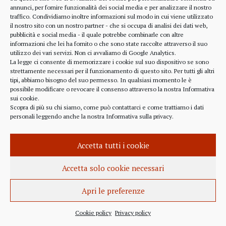
alcune considerazioni sui profitti generati dalle
annunci, per fornire funzionalità dei social media e per analizzare il nostro
traffico. Condividiamo inoltre informazioni sul modo in cui viene utilizzato
scelte finanziarie operate dal fondo BlackRock.
il nostro sito con un nostro partner - che si occupa di analisi dei dati web,
Occorre leggere molto attentamente il testo della
pubblicità e social media - il quale potrebbe combinarle con altre
lettera
informazioni che lei ha fornito o che sono state raccolte attraverso il suo
(https://www.blackrock.com/corporate/investor-
utilizzo dei vari servizi. Non ci avvaliamo di Google Analytics.
relations/larry-fink-chairmans-letter). Fink afferma
La legge ci consente di memorizzare i cookie sul suo dispositivo se sono
strettamente necessari per il funzionamento di questo sito. Per tutti gli altri
chiaramente che...
tipi, abbiamo bisogno del suo permesso. In qualsiasi momento le è
possibile modificare o revocare il consenso attraverso la nostra
Informativa
sui cookie
.
Scopra di più su chi siamo, come può contattarci e come trattiamo i dati
personali leggendo anche la nostra
Informativa sulla privacy
.
INFORMAZIONE
27 APRILE 2022
Accetta tutti i cookie
Istanza per l’abrogazione
dell’obbligo vaccinale al Governo
Accetta solo cookie necessari
Italiano e alla Commissione Europea
Apri le preferenze
Istanza al Governo Italiano ed alla Commissione
Europea per l’abrogazione della normativa
Cookie policy
Privacy policy
sull’obbligo vaccinale, in quanto violatrice della