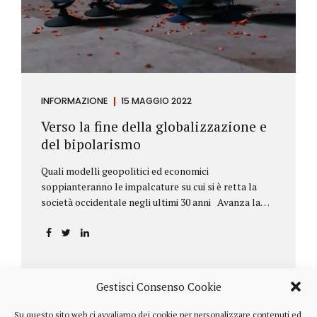
INFORMAZIONE
15 MAGGIO 2022
Verso la fine della globalizzazione e
del bipolarismo
Quali modelli geopolitici ed economici
soppianteranno le impalcature su cui si è retta la
società occidentale negli ultimi 30 anni Avanza la
sfida della de-globalizzazione Nello scorso mese di
aprile ha fatto parecchio discutere il discorso che
l’amministratore delegato del fondo di investimenti
BlackRock, Larry Fink, ha rivolto ai soci. Si tratta di
una lettera annuale che Fink ha inviato agli
Gestisci Consenso Cookie
investitori, nella quale fa il punto sulla situazione
geopolitica ed economica globale, accompagnata da
Su questo sito web ci avvaliamo dei cookie per personalizzare contenuti ed