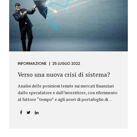
INFORMAZIONE
25 LUGLIO 2022
Verso una nuova crisi di sistema?
Analisi delle posizioni tenute sui mercati finanziari
dallo speculatore e dall’investitore, con riferimento
al fattore “tempo” e agli asset di portafoglio di
Alberto Rizzo Le differenze tra lo speculatore e
l’investitore Nelle definizioni di Wikipedia si legge:
Speculatore: è colui che nella finanza effettua
operazioni rischiose nel tentativo di ottenere un
guadagno da fluttuazioni di mercato in tempi brevi.