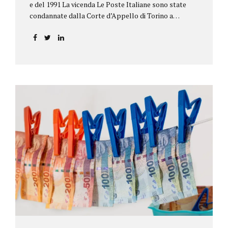
e del 1991 La vicenda Le Poste Italiane sono state
condannate dalla Corte d’Appello di Torino a
riconoscere, a tre risparmiatori di Barolo, somme
per oltre 193.000,00 euro: la sentenza ribalta la
precedente decisione emessa dal Tribunale di Asti. Ai
risparmiatori, titolari di quattro buoni da 5.000.000
lire ciascuno, non erano stati pagati integralmente
gli interessi riportati nel retro dei titoli. E questo a
causa di una modifica dei rendimenti risalente al 1986,
precedente alla loro sottoscrizione, e di un timbro
che Poste aveva messo sopra la tabella, la quale
riportava un generico...