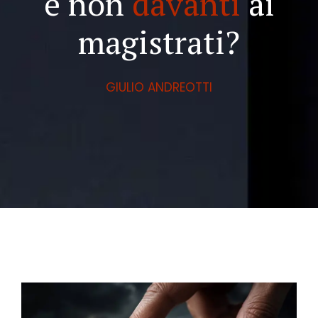
e non
davanti
ai
magistrati?
GIULIO ANDREOTTI