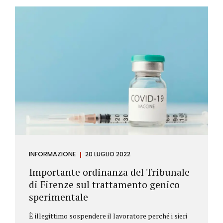
Investitore: è colui che decide di investire il proprio
capitale per trarne un profitto. Gli investitori
differiscono sostanzialmente dagli speculatori per
la durata dei loro investimenti. Gli investitori hanno
un orizzonte temporale di medio lungo periodo nei
loro investimenti, mentre gli speculatori cercano...
INFORMAZIONE
20 LUGLIO 2022
Importante ordinanza del Tribunale
di Firenze sul trattamento genico
sperimentale
È illegittimo sospendere il lavoratore perché i sieri