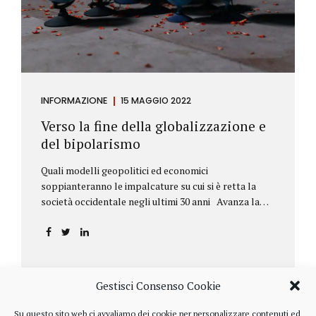
INFORMAZIONE
15 MAGGIO 2022
Verso la fine della globalizzazione e
del bipolarismo
Quali modelli geopolitici ed economici
soppianteranno le impalcature su cui si è retta la
società occidentale negli ultimi 30 anni Avanza la
sfida della de-globalizzazione Nello scorso mese di
aprile ha fatto parecchio discutere il discorso che
l’amministratore delegato del fondo di investimenti
BlackRock, Larry Fink, ha rivolto ai soci. Si tratta di
una lettera annuale che Fink ha inviato agli
Gestisci Consenso Cookie
investitori, nella quale fa il punto sulla situazione
geopolitica ed economica globale, accompagnata da
Su questo sito web ci avvaliamo dei cookie per personalizzare contenuti ed