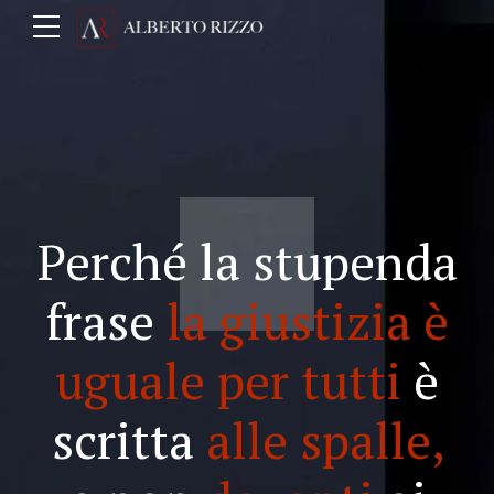
Perché la stupenda
frase
la giustizia è
uguale per tutti
è
scritta
alle spalle,