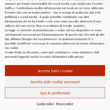
alcune considerazioni sui profitti generati dalle
annunci, per fornire funzionalità dei social media e per analizzare il nostro
traffico. Condividiamo inoltre informazioni sul modo in cui viene utilizzato
scelte finanziarie operate dal fondo BlackRock.
il nostro sito con un nostro partner - che si occupa di analisi dei dati web,
Occorre leggere molto attentamente il testo della
pubblicità e social media - il quale potrebbe combinarle con altre
lettera
informazioni che lei ha fornito o che sono state raccolte attraverso il suo
(https://www.blackrock.com/corporate/investor-
utilizzo dei vari servizi. Non ci avvaliamo di Google Analytics.
relations/larry-fink-chairmans-letter). Fink afferma
La legge ci consente di memorizzare i cookie sul suo dispositivo se sono
strettamente necessari per il funzionamento di questo sito. Per tutti gli altri
chiaramente che...
tipi, abbiamo bisogno del suo permesso. In qualsiasi momento le è
possibile modificare o revocare il consenso attraverso la nostra
Informativa
sui cookie
.
Scopra di più su chi siamo, come può contattarci e come trattiamo i dati
personali leggendo anche la nostra
Informativa sulla privacy
.
INFORMAZIONE
27 APRILE 2022
Accetta tutti i cookie
Istanza per l’abrogazione
dell’obbligo vaccinale al Governo
Accetta solo cookie necessari
Italiano e alla Commissione Europea
Apri le preferenze
Istanza al Governo Italiano ed alla Commissione
Europea per l’abrogazione della normativa
Cookie policy
Privacy policy
sull’obbligo vaccinale, in quanto violatrice della