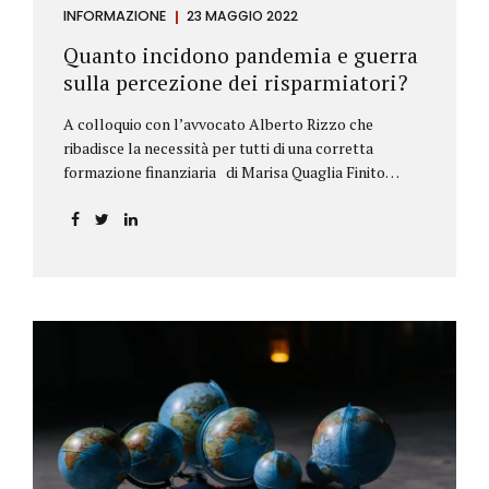
INFORMAZIONE
23 MAGGIO 2022
Quanto incidono pandemia e guerra
sulla percezione dei risparmiatori?
A colloquio con l’avvocato Alberto Rizzo che
ribadisce la necessità per tutti di una corretta
formazione finanziaria di Marisa Quaglia Finito
ufficialmente, anche se i contagi continuano, il
periodo grigio della pandemia da Covid, possiamo
tirare le somme anche su se e come sono cambiate le
abitudini dei risparmiatori. Ne parliamo con
l’avvocato braidese Alberto Rizzo, esperto di diritto
bancario e postale, direttore generale
dell’Accademia di educazione finanziaria presieduta
da Beppe Ghisolfi. Avvocato Rizzo, si sono
registrati cambiamenti sulla percezione della
sicurezza dei propri risparmi? Parto da una
considerazione scientifica. John Ioannidis, noto
professore di medicina, di epidemiologia e...