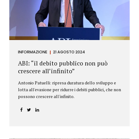
antiriciclaggio (c.d. AML Package), tra cui il
Regolamento Antiriciclaggio e la Direttiva AML;
all’AMLA, ovvero alla nuova Autorità europea che
inizierà...
INFORMAZIONE
21 AGOSTO 2024
ABI: “il debito pubblico non può
crescere all’infinito”
Antonio Patuelli: ripresa duratura dello sviluppo e
lotta all'evasione per ridurre i debiti pubblici, che non
possono crescere all'infinito.