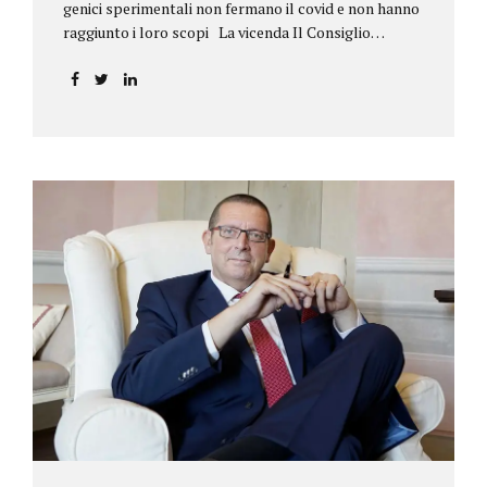
genici sperimentali non fermano il covid e non hanno
raggiunto i loro scopi La vicenda Il Consiglio
dell’ordine degli psicologi della Toscana provvedeva
alla sospensione di una propria iscritta, a causa del
mancato assolvimento dell’obbligo
vaccinale previsto dall’art. 4 del decreto legge n.
44/2021, convertito con modificazioni nella legge n.
76/2021. La psicologa ricorreva in via d’urgenza al
Tribunale di Firenze per chiedere la sospensione di
tale provvedimento, gravemente pregiudizievole per
la propria persona, in quanto impeditivo dello
svolgimento della libera professione. Per il Giudice
fiorentino, Dott.ssa Susanna Zanda, il
provvedimento assunto dal Consiglio lede...