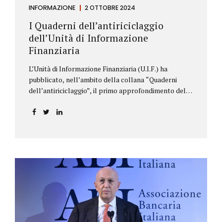
INFORMAZIONE
2 OTTOBRE 2024
I Quaderni dell’antiriciclaggio
dell’Unità di Informazione
Finanziaria
L’Unità di Informazione Finanziaria (U.I.F.) ha
pubblicato, nell’ambito della collana “Quaderni
dell’antiriciclaggio”, il primo approfondimento del
filone Rassegna Normativa, che illustra i principali
aggiornamenti della normativa e della
giurisprudenza in materia AML/CFT relativamente al
primo semestre 2024, con particolare riferimento
all’AML Package. Le principali sezioni della rassegna
riguardano le novità nella disciplina internazionale e
nazionale, e forniscono informazioni su
eventuali consultazioni pubbliche e su pronunce di
particolare rilevanza emesse nell’esercizio
dell’attività giurisdizionale. In questo numero
l’approfondimento è dedicato, in particolare: alla
recente normativa della UE sugli obblighi