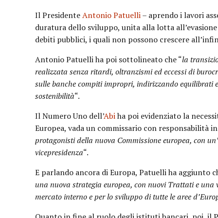
Il Presidente
Antonio Patuelli
– aprendo i lavori ass
duratura dello sviluppo, unita alla lotta all’evasione
debiti pubblici, i quali non possono crescere all’infin
Antonio Patuelli ha poi sottolineato che “
la transizi
realizzata senza ritardi, oltranzismi ed eccessi di buroc
sulle banche compiti impropri, indirizzando equilibrati e 
sostenibilità
“.
Il Numero Uno dell’
Abi
ha poi evidenziato la necessi
Europea, vada un commissario con responsabilità in
protagonisti della nuova Commissione europea, con un’
vicepresidenza
“.
E parlando ancora di Europa, Patuelli ha aggiunto c
una nuova strategia europea, con nuovi Trattati e una v
mercato interno e per lo sviluppo di tutte le aree d’Eur
Quanto in fine al ruolo degli istituti bancari, poi, il 