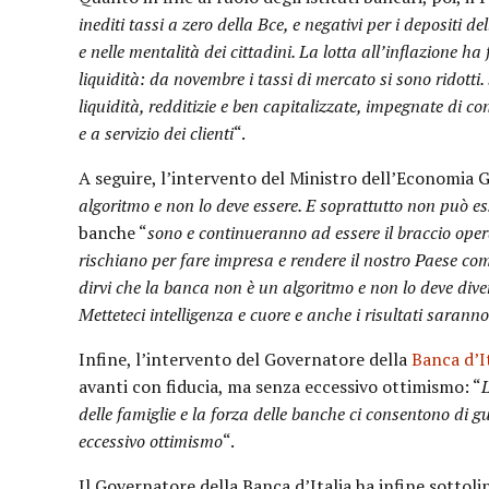
inediti tassi a zero della Bce, e negativi per i depositi 
e nelle mentalità dei cittadini. La lotta all’inflazione h
liquidità: da novembre i tassi di mercato si sono ridotti
liquidità, redditizie e ben capitalizzate, impegnate di co
e a servizio dei clienti
“.
A seguire, l’intervento del Ministro dell’Economia G
algoritmo e non lo deve essere. E soprattutto non può es
banche “
sono e continueranno ad essere il braccio oper
rischiano per fare impresa e rendere il nostro Paese co
dirvi che la banca non è un algoritmo e non lo deve dive
Metteteci intelligenza e cuore e anche i risultati saranno
Infine, l’intervento del Governatore della
Banca d’I
avanti con fiducia, ma senza eccessivo ottimismo: “
L
delle famiglie e la forza delle banche ci consentono di
eccessivo ottimismo
“.
Il Governatore della Banca d’Italia ha infine sottoli