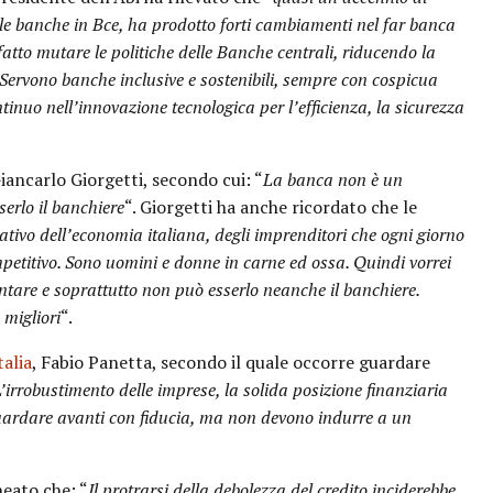
delle banche in Bce, ha prodotto forti cambiamenti nel far banca
a fatto mutare le politiche delle Banche centrali, riducendo la
. Servono banche inclusive e sostenibili, sempre con cospicua
ntinuo nell’innovazione tecnologica per l’efficienza, la sicurezza
iancarlo Giorgetti, secondo cui: “
La banca non è un
serlo il banchiere
“. Giorgetti ha anche ricordato che le
ativo dell’economia italiana, degli imprenditori che ogni giorno
mpetitivo. Sono uomini e donne in carne ed ossa. Quindi vorrei
ntare e soprattutto non può esserlo neanche il banchiere.
 migliori
“.
talia
, Fabio Panetta, secondo il quale occorre guardare
’irrobustimento delle imprese, la solida posizione finanziaria
 guardare avanti con fiducia, ma non devono indurre a un
neato che: “
Il protrarsi della debolezza del credito inciderebbe