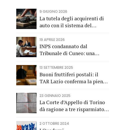
9 GIUGNO 2026
La tutela degli acquirenti di
auto con il sistema del
finanziamento rateale
19 APRILE 2026
INPS condannato dal
Tribunale di Cuneo: una
società di trasporti di
Fossano vince una causa
13 SETTEMBRE 2025
grazie all’Avv. Alberto Rizzo
Buoni fruttiferi postali: il
di Bra
TAR Lazio conferma la piena
applicazione del Codice del
Consumo a tutela dei
23 GENNAIO 2025
risparmiatori titolari di buoni
La Corte d’Appello di Torino
fruttiferi postali.
dà ragione a tre risparmiatori
di Barolo
2 OTTOBRE 2024