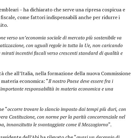
embleari – ha dichiarato che serve una ripresa cospicua e
 fiscale, come fattori indispensabili anche per ridurre i
ito.
one verso un’economia sociale di mercato più sostenibile va
ratizzazione, con uguali regole in tutta la Ue, non caricando
mirati incentivi fiscali verso crescenti standard di qualità e
tà che all’Italia, nella formazione della nuova Commissione
 materia economica: “
Il nostro Paese deve essere fra i
importante responsabilità in materia economica e una
he “
occorre trovare lo slancio imposto dai tempi più duri, con
era Costituzione, con norme per la parità concorrenziale nel
opa, innanzitutto le svantaggiate come il Mezzogiorno
“.
Presidente dell’Abi ha rilevato che “
quasi un decennio di