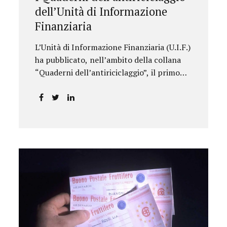
dell’Unità di Informazione
Finanziaria
L’Unità di Informazione Finanziaria (U.I.F.)
ha pubblicato, nell’ambito della collana
“Quaderni dell’antiriciclaggio”, il primo
approfondimento del filone Rassegna
Normativa, che illustra i principali
aggiornamenti della normativa e della
giurisprudenza in materia
AML/CFT relativamente al primo
semestre 2024, con particolare
riferimento all’AML Package. Le principali
sezioni della rassegna riguardano le novità
nella disciplina internazionale e
nazionale, e forniscono informazioni su
eventuali consultazioni pubbliche e
su pronunce di particolare