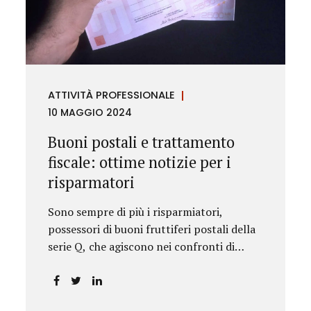
rilevanza emesse nell’esercizio
dell’attività giurisdizionale. In questo
numero l’approfondimento è dedicato, in
particolare: alla recente normativa della
UE sugli obblighi antiriciclaggio (c.d. AML
ATTIVITÀ PROFESSIONALE
Package), tra cui il Regolamento
10 MAGGIO 2024
Antiriciclaggio e la Direttiva AML;
all’AMLA, ovvero alla nuova Autorità
Buoni postali e trattamento
europea che inizierà...
fiscale: ottime notizie per i
risparmatori
Sono sempre di più i risparmiatori,
possessori di buoni fruttiferi postali della
serie Q, che agiscono nei confronti di
Poste Italiane.