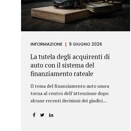
INFORMAZIONE
9 GIUGNO 2026
La tutela degli acquirenti di
auto con il sistema del
finanziamento rateale
Il tema del finanziamento auto usura
torna al centro dell’attenzione dopo
alcune recenti decisioni dei giudici
piemontesi. Le sentenze confermano che
anche i costi assicurativi collegati al
credito possono incidere sul calcolo del
tasso effettivo e aprire la strada a