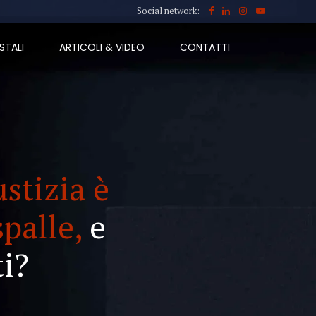
Social network:
STALI
ARTICOLI & VIDEO
CONTATTI
ustizia è
spalle,
e
i?