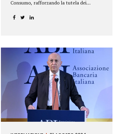
Consumo, rafforzando la tutela dei
risparmiatori. La sentenza apre alla
possibilità di ottenere risarcimenti per chi
ha perso capitale o interessi per
mancanza di informazioni chiare.