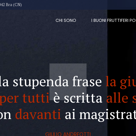
042 Bra (CN)
CHI SONO
I BUONI FRUTTIFERI PO
la stupenda frase
la gi
per tutti
è scritta
alle 
on
davanti
ai magistrat
GIULIO ANDREOTTI