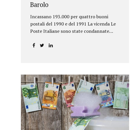
Barolo
Incassano 193.000 per quattro buoni
postali del 1990 e del 1991 La vicenda Le
Poste Italiane sono state condannate
dalla Corte d’Appello di Torino a
riconoscere, a tre risparmiatori di Barolo,
somme per oltre 193.000,00 euro: la
sentenza ribalta la precedente decisione
emessa dal Tribunale di Asti. Ai
risparmiatori, titolari di quattro buoni da
5.000.000 lire ciascuno, non erano stati
pagati integralmente gli interessi
riportati nel retro dei titoli. E questo a
causa di una modifica dei rendimenti
risalente al 1986, precedente alla loro
sottoscrizione, e di un timbro che Poste
aveva messo sopra la tabella, la quale