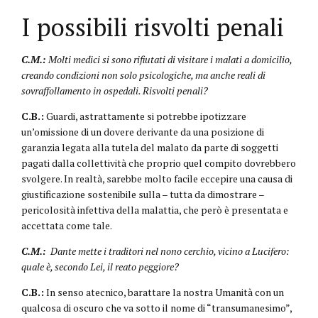
I possibili risvolti penali
C.M.:
Molti medici si sono rifiutati di visitare i malati a domicilio,
creando condizioni non solo psicologiche, ma anche reali di
sovraffollamento in ospedali. Risvolti penali?
C.B.:
Guardi, astrattamente si potrebbe ipotizzare
un’omissione di un dovere derivante da una posizione di
garanzia legata alla tutela del malato da parte di soggetti
pagati dalla collettività che proprio quel compito dovrebbero
svolgere. In realtà, sarebbe molto facile eccepire una causa di
giustificazione sostenibile sulla – tutta da dimostrare –
pericolosità infettiva della malattia, che però è presentata e
accettata come tale.
C.M.:
Dante mette i traditori nel nono cerchio, vicino a Lucifero:
quale è, secondo Lei, il reato peggiore?
C.B.:
In senso atecnico, barattare la nostra Umanità con un
qualcosa di oscuro che va sotto il nome di “transumanesimo”,