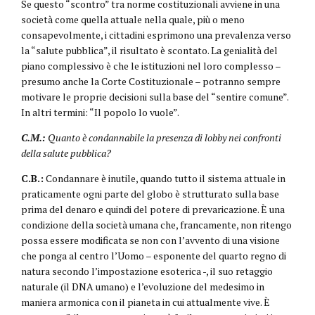
Se questo “scontro” tra norme costituzionali avviene in una
società come quella attuale nella quale, più o meno
consapevolmente, i cittadini esprimono una prevalenza verso
la “salute pubblica”, il risultato è scontato. La genialità del
piano complessivo è che le istituzioni nel loro complesso –
presumo anche la Corte Costituzionale – potranno sempre
motivare le proprie decisioni sulla base del “sentire comune”.
In altri termini: “Il popolo lo vuole”.
C.M.:
Quanto è condannabile la presenza di lobby nei confronti
della salute pubblica?
C.B.:
Condannare è inutile, quando tutto il sistema attuale in
praticamente ogni parte del globo è strutturato sulla base
prima del denaro e quindi del potere di prevaricazione. È una
condizione della società umana che, francamente, non ritengo
possa essere modificata se non con l’avvento di una visione
che ponga al centro l’Uomo – esponente del quarto regno di
natura secondo l’impostazione esoterica -, il suo retaggio
naturale (il DNA umano) e l’evoluzione del medesimo in
maniera armonica con il pianeta in cui attualmente vive. È