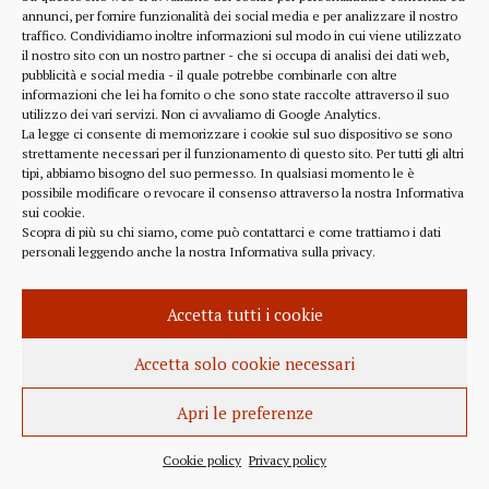
annunci, per fornire funzionalità dei social media e per analizzare il nostro
traffico. Condividiamo inoltre informazioni sul modo in cui viene utilizzato
il nostro sito con un nostro partner - che si occupa di analisi dei dati web,
Aree tematiche
pubblicità e social media - il quale potrebbe combinarle con altre
informazioni che lei ha fornito o che sono state raccolte attraverso il suo
utilizzo dei vari servizi. Non ci avvaliamo di Google Analytics.
Attività professionale
La legge ci consente di memorizzare i cookie sul suo dispositivo se sono
strettamente necessari per il funzionamento di questo sito. Per tutti gli altri
tipi, abbiamo bisogno del suo permesso. In qualsiasi momento le è
Cultura Civica
possibile modificare o revocare il consenso attraverso la nostra
Informativa
sui cookie
.
Decisioni Arbitro Bancario Finanziario
Scopra di più su chi siamo, come può contattarci e come trattiamo i dati
personali leggendo anche la nostra
Informativa sulla privacy
.
Divulgazione
Accetta tutti i cookie
Informazione
Accetta solo cookie necessari
News
Apri le preferenze
Podcast
Cookie policy
Privacy policy
Rassegna stampa