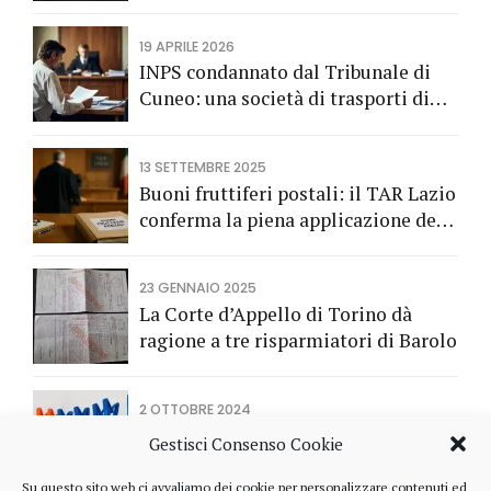
rateale
19 APRILE 2026
INPS condannato dal Tribunale di
Cuneo: una società di trasporti di
Fossano vince una causa grazie
all’Avv. Alberto Rizzo di Bra
13 SETTEMBRE 2025
Buoni fruttiferi postali: il TAR Lazio
conferma la piena applicazione del
Codice del Consumo a tutela dei
risparmiatori titolari di buoni
23 GENNAIO 2025
fruttiferi postali.
La Corte d’Appello di Torino dà
ragione a tre risparmiatori di Barolo
2 OTTOBRE 2024
I Quaderni dell’antiriciclaggio
Gestisci Consenso Cookie
dell'Unità di Informazione
Finanziaria
Su questo sito web ci avvaliamo dei cookie per personalizzare contenuti ed