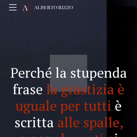
Perché la stupenda
frase
la giustizia è
uguale per tutti
è
scritta
alle spalle,