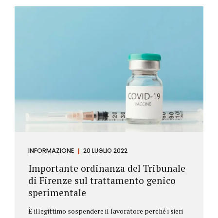
Investitore: è colui che decide di investire il proprio
capitale per trarne un profitto. Gli investitori
differiscono sostanzialmente dagli speculatori per
la durata dei loro investimenti. Gli investitori hanno
un orizzonte temporale di medio lungo periodo nei
loro investimenti, mentre gli speculatori cercano...
INFORMAZIONE
20 LUGLIO 2022
Importante ordinanza del Tribunale
di Firenze sul trattamento genico
sperimentale
È illegittimo sospendere il lavoratore perché i sieri