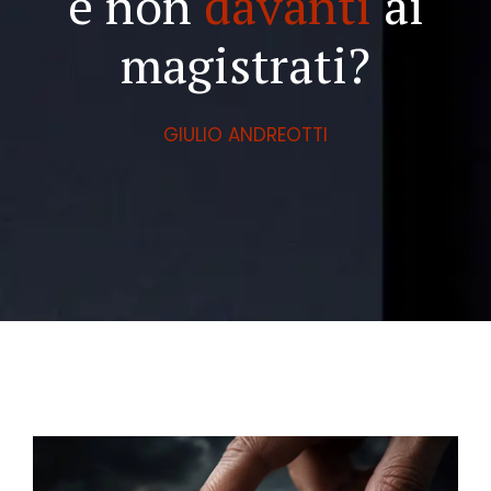
e non
davanti
ai
magistrati?
GIULIO ANDREOTTI