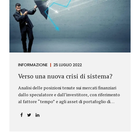
INFORMAZIONE
25 LUGLIO 2022
Verso una nuova crisi di sistema?
Analisi delle posizioni tenute sui mercati finanziari
dallo speculatore e dall’investitore, con riferimento
al fattore “tempo” e agli asset di portafoglio di
Alberto Rizzo Le differenze tra lo speculatore e
l’investitore Nelle definizioni di Wikipedia si legge:
Speculatore: è colui che nella finanza effettua
operazioni rischiose nel tentativo di ottenere un
guadagno da fluttuazioni di mercato in tempi brevi.