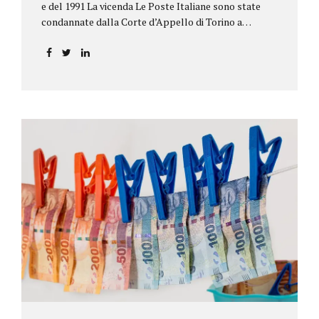
e del 1991 La vicenda Le Poste Italiane sono state
condannate dalla Corte d’Appello di Torino a
riconoscere, a tre risparmiatori di Barolo, somme
per oltre 193.000,00 euro: la sentenza ribalta la
precedente decisione emessa dal Tribunale di Asti. Ai
risparmiatori, titolari di quattro buoni da 5.000.000
lire ciascuno, non erano stati pagati integralmente
gli interessi riportati nel retro dei titoli. E questo a
causa di una modifica dei rendimenti risalente al 1986,
precedente alla loro sottoscrizione, e di un timbro
che Poste aveva messo sopra la tabella, la quale
riportava un generico...