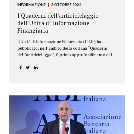
INFORMAZIONE
2 OTTOBRE 2024
I Quaderni dell’antiriciclaggio
dell’Unità di Informazione
Finanziaria
L’Unità di Informazione Finanziaria (U.I.F.) ha
pubblicato, nell’ambito della collana “Quaderni
dell’antiriciclaggio”, il primo approfondimento del
filone Rassegna Normativa, che illustra i principali
aggiornamenti della normativa e della
giurisprudenza in materia AML/CFT relativamente al
primo semestre 2024, con particolare riferimento
all’AML Package. Le principali sezioni della rassegna
riguardano le novità nella disciplina internazionale e
nazionale, e forniscono informazioni su
eventuali consultazioni pubbliche e su pronunce di
particolare rilevanza emesse nell’esercizio
dell’attività giurisdizionale. In questo numero
l’approfondimento è dedicato, in particolare: alla
recente normativa della UE sugli obblighi