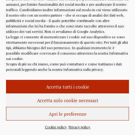
alcune considerazioni sui profitti generati dalle
annunci, per fornire funzionalità dei social media e per analizzare il nostro
traffico. Condividiamo inoltre informazioni sul modo in cui viene utilizzato
scelte finanziarie operate dal fondo BlackRock.
il nostro sito con un nostro partner - che si occupa di analisi dei dati web,
Occorre leggere molto attentamente il testo della
pubblicità e social media - il quale potrebbe combinarle con altre
lettera
informazioni che lei ha fornito o che sono state raccolte attraverso il suo
(https://www.blackrock.com/corporate/investor-
utilizzo dei vari servizi. Non ci avvaliamo di Google Analytics.
relations/larry-fink-chairmans-letter). Fink afferma
La legge ci consente di memorizzare i cookie sul suo dispositivo se sono
strettamente necessari per il funzionamento di questo sito. Per tutti gli altri
chiaramente che...
tipi, abbiamo bisogno del suo permesso. In qualsiasi momento le è
possibile modificare o revocare il consenso attraverso la nostra
Informativa
sui cookie
.
Scopra di più su chi siamo, come può contattarci e come trattiamo i dati
personali leggendo anche la nostra
Informativa sulla privacy
.
INFORMAZIONE
27 APRILE 2022
Accetta tutti i cookie
Istanza per l’abrogazione
dell’obbligo vaccinale al Governo
Accetta solo cookie necessari
Italiano e alla Commissione Europea
Apri le preferenze
Istanza al Governo Italiano ed alla Commissione
Europea per l’abrogazione della normativa
Cookie policy
Privacy policy
sull’obbligo vaccinale, in quanto violatrice della