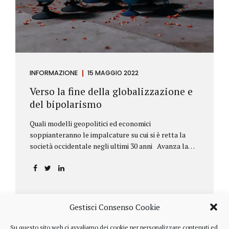
INFORMAZIONE
15 MAGGIO 2022
Verso la fine della globalizzazione e
del bipolarismo
Quali modelli geopolitici ed economici
soppianteranno le impalcature su cui si è retta la
società occidentale negli ultimi 30 anni Avanza la
sfida della de-globalizzazione Nello scorso mese di
aprile ha fatto parecchio discutere il discorso che
l’amministratore delegato del fondo di investimenti
BlackRock, Larry Fink, ha rivolto ai soci. Si tratta di
una lettera annuale che Fink ha inviato agli
Gestisci Consenso Cookie
investitori, nella quale fa il punto sulla situazione
geopolitica ed economica globale, accompagnata da
Su questo sito web ci avvaliamo dei cookie per personalizzare contenuti ed