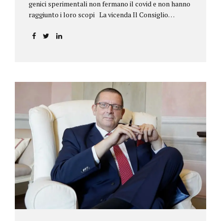
genici sperimentali non fermano il covid e non hanno
raggiunto i loro scopi La vicenda Il Consiglio
dell’ordine degli psicologi della Toscana provvedeva
alla sospensione di una propria iscritta, a causa del
mancato assolvimento dell’obbligo
vaccinale previsto dall’art. 4 del decreto legge n.
44/2021, convertito con modificazioni nella legge n.
76/2021. La psicologa ricorreva in via d’urgenza al
Tribunale di Firenze per chiedere la sospensione di
tale provvedimento, gravemente pregiudizievole per
la propria persona, in quanto impeditivo dello
svolgimento della libera professione. Per il Giudice
fiorentino, Dott.ssa Susanna Zanda, il
provvedimento assunto dal Consiglio lede...