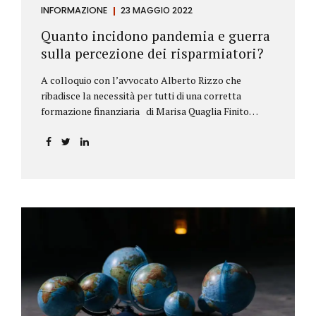
INFORMAZIONE
23 MAGGIO 2022
Quanto incidono pandemia e guerra
sulla percezione dei risparmiatori?
A colloquio con l’avvocato Alberto Rizzo che
ribadisce la necessità per tutti di una corretta
formazione finanziaria di Marisa Quaglia Finito
ufficialmente, anche se i contagi continuano, il
periodo grigio della pandemia da Covid, possiamo
tirare le somme anche su se e come sono cambiate le
abitudini dei risparmiatori. Ne parliamo con
l’avvocato braidese Alberto Rizzo, esperto di diritto
bancario e postale, direttore generale
dell’Accademia di educazione finanziaria presieduta
da Beppe Ghisolfi. Avvocato Rizzo, si sono
registrati cambiamenti sulla percezione della
sicurezza dei propri risparmi? Parto da una
considerazione scientifica. John Ioannidis, noto
professore di medicina, di epidemiologia e...