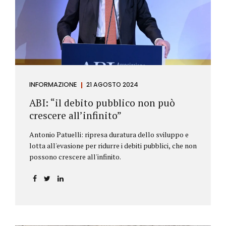
antiriciclaggio (c.d. AML Package), tra cui il
Regolamento Antiriciclaggio e la Direttiva AML;
all’AMLA, ovvero alla nuova Autorità europea che
inizierà...
INFORMAZIONE
21 AGOSTO 2024
ABI: “il debito pubblico non può
crescere all’infinito”
Antonio Patuelli: ripresa duratura dello sviluppo e
lotta all'evasione per ridurre i debiti pubblici, che non
possono crescere all'infinito.